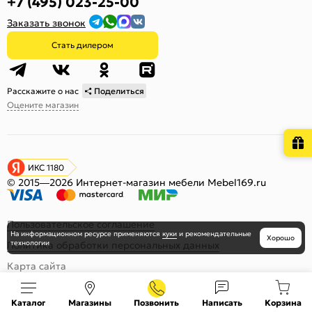
+7 (495) 023-25-00
Заказать звонок
Стать дилером
Расскажите о нас
Поделиться
Оцените магазин
ИКС 1180
© 2015—2026 Интернет-магазин мебели Mebel169.ru
Пользовательское соглашение
На информационном ресурсе
применяются
куки
и рекомендательные
Хорошо
технологии
Политика обработки персональных данных
Карта сайта
Каталог
Магазины
Позвонить
Написать
Корзина