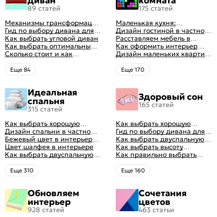
диван
комната
89 статей
175 статей
Механизмы трансформации
Маленькая кухня:
диванов: все виды,
Гид по выбору дивана для
планировка, стили, цвет и
Дизайн гостиной в частном
особенности, плюсы и
сна
Как выбрать угловой диван
рисунок, реальные фото
доме: 50 вариантов с фото
Расставляем мебель в
минусы
Как выбрать оптимальный
гостиной: главные правила
Как оформить интерьер
цвет стен в гостиной: 50
Сколько стоит и как
рациональной планировки
однокомнатной квартиры:
Дизайн маленьких квартир:
фото и идей оформления
перетянуть диван
47 классных идей с фото
10 идей для дизайна
интерьера с фото
Eще 84
Eще 170
Идеальная
Здоровый сон
спальня
165 статей
315 статей
Как выбрать хорошую
Как выбрать хорошую
кровать для сна
Дизайн спальни в частном
кровать для сна
Гид по выбору дивана для
доме: множество идей
Бежевый цвет в интерьере
сна
Как выбрать двуспальную
оформления идеальных
спальни 2024, 40 красивых
Цвет шалфея в интерьере
кровать и матрас
Как выбрать высоту
интерьеров
интерьеров с фото
Как выбрать двуспальную
правильно: советы и фото в
матраса
Как правильно выбрать
кровать и матрас
интерьере
ортопедический матрас
правильно: советы и фото в
Eще 310
Eще 160
интерьере
Обновляем
Сочетания
интерьер
цветов
928 статей
463 статьи