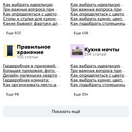
Как выбрать идеальную
Как выбрать идеальную
планировку для кухни
Три важных вопроса при
планировку для кухни
Три важных вопроса при
выборе кухни: готовка,
Как определиться с цветом
выборе кухни: готовка,
Как определиться с цветом
посуда, комфорт
кухни: светлые, темные,
Столы и стулья для кухни:
посуда, комфорт
кухни: светлые, темные,
Как выбрать кухню: цвет,
яркие
советы по выбору
Какие бывают фартуки для
яркие
планировка, аксессуары
Как подобрать столешницу
кухни: как правильно
для кухни по цвету
выбрать
Eще 923
Eще 458
Правильное
Кухня мечты
хранение
359 статей
103 статьи
Гардеробная в прихожей:
Как выбрать идеальную
виды, фото в интерьере,
Большая прихожая: фото с
планировку для кухни
Три важных вопроса при
идеи дизайна
функциональным
Дизайн маленьких квартир:
выборе кухни: готовка,
Как определиться с цветом
распределением дизайна
10 идей для дизайна
Гардеробная комната:
посуда, комфорт
кухни: светлые, темные,
Как выбрать кухню: цвет,
интерьера с фото
дизайн, планировка, советы
Как организовать место для
яркие
планировка, аксессуары
Как подобрать столешницу
по обустройству,
хранения на балконе
для кухни по цвету
распространенные ошибки
Eще 98
Eще 354
Показать ещё