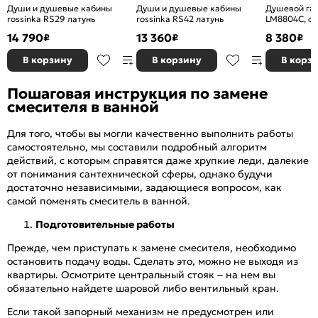
Души и душевые кабины
Души и душевые кабины
Душевой га
rossinka RS29 латунь
rossinka RS42 латунь
LM8804C, фи
штанги, лей
14 790
13 360
8 380
₽
₽
₽
дождь"
В корзину
В корзину
В корз
Пошаговая инструкция по замене
смесителя в ванной
Для того, чтобы вы могли качественно выполнить работы
самостоятельно, мы составили подробный алгоритм
действий, с которым справятся даже хрупкие леди, далекие
от понимания сантехнической сферы, однако будучи
достаточно независимыми, задающиеся вопросом, как
самой поменять смеситель в ванной.
Подготовительные работы
Прежде, чем приступать к замене смесителя, необходимо
остановить подачу воды. Сделать это, можно не выходя из
квартиры. Осмотрите центральный стояк – на нем вы
обязательно найдете шаровой либо вентильный кран.
Если такой запорный механизм не предусмотрен или