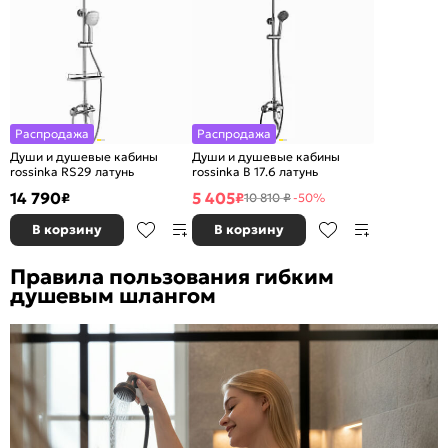
Распродажа
Распродажа
Души и душевые кабины
Души и душевые кабины
rossinka RS29 латунь
rossinka B 17.6 латунь
14 790
5 405
₽
₽
10 810 ₽
-50%
В корзину
В корзину
Правила пользования гибким
душевым шлангом