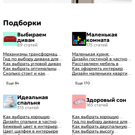
Подборки
Выбираем
Маленькая
диван
комната
89 статей
175 статей
Механизмы трансформации
Маленькая кухня:
диванов: все виды,
Гид по выбору дивана для
планировка, стили, цвет и
Дизайн гостиной в частном
особенности, плюсы и
сна
Как выбрать угловой диван
рисунок, реальные фото
доме: 50 вариантов с фото
Расставляем мебель в
минусы
Как выбрать оптимальный
гостиной: главные правила
Как оформить интерьер
цвет стен в гостиной: 50
Сколько стоит и как
рациональной планировки
однокомнатной квартиры:
Дизайн маленьких квартир:
фото и идей оформления
перетянуть диван
47 классных идей с фото
10 идей для дизайна
интерьера с фото
Eще 84
Eще 170
Идеальная
Здоровый сон
спальня
165 статей
315 статей
Как выбрать хорошую
Как выбрать хорошую
кровать для сна
Дизайн спальни в частном
кровать для сна
Гид по выбору дивана для
доме: множество идей
Бежевый цвет в интерьере
сна
Как выбрать двуспальную
оформления идеальных
спальни 2024, 40 красивых
Цвет шалфея в интерьере
кровать и матрас
Как выбрать высоту