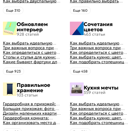
интерьеров
интерьеров с фото
Как выбрать двуспальную
правильно: советы и фото в
матраса
Как правильно выбрать
кровать и матрас
интерьере
ортопедический матрас
правильно: советы и фото в
Eще 310
Eще 160
интерьере
Обновляем
Сочетания
интерьер
цветов
928 статей
463 статьи
Как выбрать идеальную
Как выбрать идеальную
планировку для кухни
Три важных вопроса при
планировку для кухни
Три важных вопроса при
выборе кухни: готовка,
Как определиться с цветом
выборе кухни: готовка,
Как определиться с цветом
посуда, комфорт
кухни: светлые, темные,
Столы и стулья для кухни:
посуда, комфорт
кухни: светлые, темные,
Как выбрать кухню: цвет,
яркие
советы по выбору
Какие бывают фартуки для
яркие
планировка, аксессуары
Как подобрать столешницу
кухни: как правильно
для кухни по цвету
выбрать
Eще 923
Eще 458
Правильное
Кухня мечты
хранение
359 статей
103 статьи
Гардеробная в прихожей:
Как выбрать идеальную
виды, фото в интерьере,
Большая прихожая: фото с
планировку для кухни
Три важных вопроса при
идеи дизайна
функциональным
Дизайн маленьких квартир:
выборе кухни: готовка,
Как определиться с цветом
распределением дизайна
10 идей для дизайна
Гардеробная комната:
посуда, комфорт
кухни: светлые, темные,
Как выбрать кухню: цвет,
интерьера с фото
дизайн, планировка, советы
Как организовать место для
яркие
планировка, аксессуары
Как подобрать столешницу
по обустройству,
хранения на балконе
для кухни по цвету