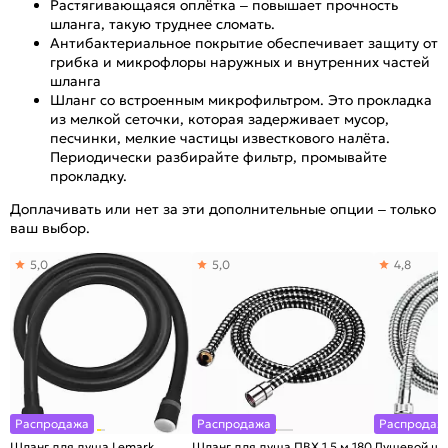
Растягивающаяся оплётка – повышает прочность
шланга, такую труднее сломать.
Антибактериальное покрытие обеспечивает защиту от
грибка и микрофлоры наружных и внутренних частей
шланга
Шланг со встроенным микрофильтром. Это прокладка
из мелкой сеточки, которая задерживает мусор,
песчинки, мелкие частицы известкового налёта.
Периодически разбирайте фильтр, промывайте
прокладку.
Доплачивать или нет за эти дополнительные опции – только
ваш выбор.
5,0
5,0
4,8
Распродажа
Распродажа
Распродаж
Шланг для душа Lemark
Шланг для душа ПВХ 1,5 м 180
Душевой шл