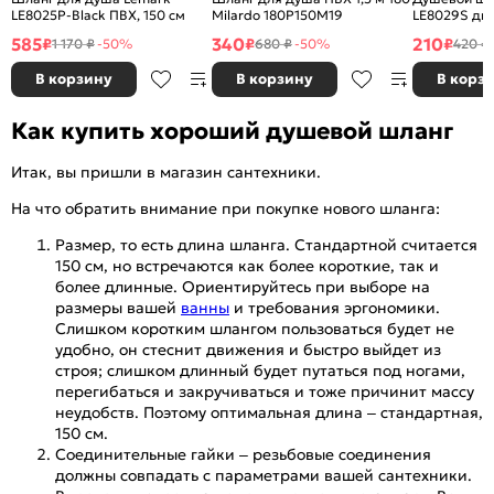
LE8025P-Black ПВХ, 150 см
Milardo 180P150M19
LE8029S двух
сталь хром
585
340
210
₽
₽
₽
1 170 ₽
-50%
680 ₽
-50%
420 ₽
В корзину
В корзину
В корз
Как купить хороший душевой шланг
Итак, вы пришли в магазин сантехники.
На что обратить внимание при покупке нового шланга:
Размер, то есть длина шланга. Стандартной считается
150 см, но встречаются как более короткие, так и
более длинные. Ориентируйтесь при выборе на
размеры вашей
ванны
и требования эргономики.
Слишком коротким шлангом пользоваться будет не
удобно, он стеснит движения и быстро выйдет из
строя; слишком длинный будет путаться под ногами,
перегибаться и закручиваться и тоже причинит массу
неудобств. Поэтому оптимальная длина – стандартная,
150 см.
Соединительные гайки – резьбовые соединения
должны совпадать с параметрами вашей сантехники.