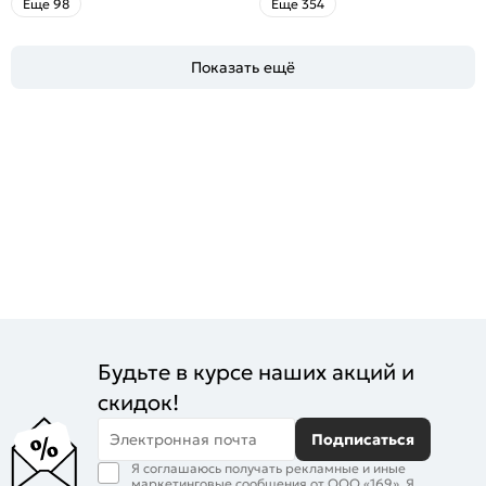
распространенные ошибки
Eще 98
Eще 354
Показать ещё
Будьте в курсе наших акций и
скидок!
Электронная почта
Подписаться
Я соглашаюсь получать рекламные и иные
маркетинговые сообщения от ООО «169». Я