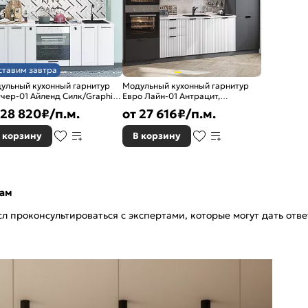
ставим завтра
ульный кухонный гарнитур
Модульный кухонный гарнитур
тчер-01 Айленд Силк/Graphite
Евро Лайн-01 Антрацит,
0x2200x600
Белый/Graphite 2140x2800x600
28 820
₽/п.м.
от
27 616
₽/п.м.
 корзину
В корзину
там
сл проконсультироваться с экспертами, которые могут дать от