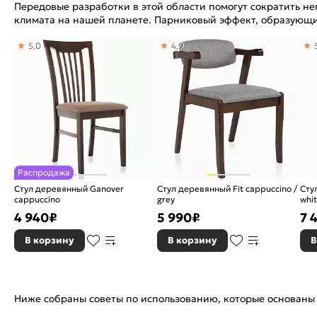
Передовые разработки в этой области помогут сократить н
климата на нашей планете. Парниковый эффект, образующие
5,0
4,9
Распродажа
Стул деревянный Ganover
Стул деревянный Fit cappuccino /
Стул д
cappuccino
grey
whit
4 940
₽
5 990
₽
7 
В корзину
В корзину
В
Ниже собраны советы по использованию, которые основаны 