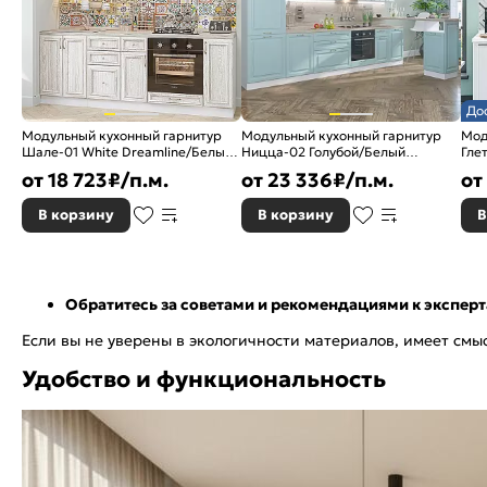
До
Модульный кухонный гарнитур
Модульный кухонный гарнитур
Мод
Шале-01 White Dreamline/Белый
Ницца-02 Голубой/Белый
Гле
2140x2200x600
2140x3300x600
234
от
18 723
₽/п.м.
от
23 336
₽/п.м.
от
В корзину
В корзину
В
Обратитесь за советами и рекомендациями к экспер
Если вы не уверены в экологичности материалов, имеет смы
Удобство и функциональность