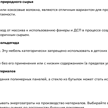
 природного сырья
е или кокосовые волокна, являются отличным вариантом для пр
гаемости.
ход от массива к использованию фанеры и ДСП в процессе соз
торичным сырьем.
мальдегида
Эту мебель категорически запрещено использовать в детских к
без его применения или с низким содержанием (в пределах ус
териалов
дания полимерных панелей, а стекло из бутылок может стать 
ывать энергозатраты на производство материалов. Выбирайте
ланеты оценят по достоинству будущие поколения.