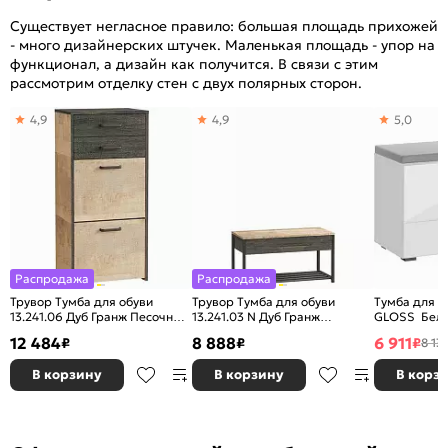
Существует негласное правило: большая площадь прихожей
- много дизайнерских штучек. Маленькая площадь - упор на
функционал, а дизайн как получится. В связи с этим
рассмотрим отделку стен с двух полярных сторон.
4,9
4,9
5,0
Распродажа
Распродажа
Трувор Тумба для обуви
Трувор Тумба для обуви
Тумба для о
13.241.06 Дуб Гранж Песочный,
13.241.03 N Дуб Гранж
GLOSS Белы
Интра
Песочный К356, Интра
12 484
8 888
6 911
₽
₽
₽
8 13
В корзину
В корзину
В корз