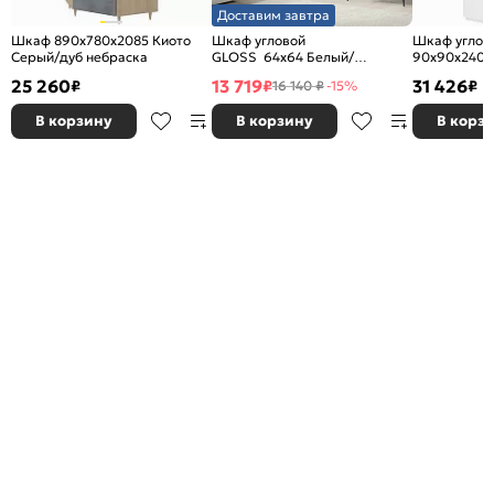
Доставим завтра
Шкаф 890x780x2085 Киото
Шкаф угловой
Шкаф углов
Серый/дуб небраска
GLOSS 64х64 Белый/
90х90х240 Б
Белый глянец
Зеркало
25 260
13 719
31 426
₽
₽
₽
16 140 ₽
-15%
В корзину
В корзину
В корз