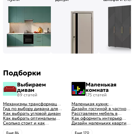
Подборки
Выбираем
Маленькая
диван
комната
89 статей
175 статей
Механизмы трансформации
Маленькая кухня:
диванов: все виды,
Гид по выбору дивана для
планировка, стили, цвет и
Дизайн гостиной в частном
особенности, плюсы и
сна
Как выбрать угловой диван
рисунок, реальные фото
доме: 50 вариантов с фото
Расставляем мебель в
минусы
Как выбрать оптимальный
гостиной: главные правила
Как оформить интерьер
цвет стен в гостиной: 50
Сколько стоит и как
рациональной планировки
однокомнатной квартиры:
Дизайн маленьких квартир:
фото и идей оформления
перетянуть диван
47 классных идей с фото
10 идей для дизайна
интерьера с фото
Eще 84
Eще 170