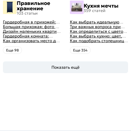
Правильное
Кухня мечты
хранение
359 статей
103 статьи
Гардеробная в прихожей:
Как выбрать идеальную
виды, фото в интерьере,
Большая прихожая: фото с
планировку для кухни
Три важных вопроса при
идеи дизайна
функциональным
Дизайн маленьких квартир:
выборе кухни: готовка,
Как определиться с цветом
распределением дизайна
10 идей для дизайна
Гардеробная комната:
посуда, комфорт
кухни: светлые, темные,
Как выбрать кухню: цвет,
интерьера с фото
дизайн, планировка, советы
Как организовать место для
яркие
планировка, аксессуары
Как подобрать столешницу
по обустройству,
хранения на балконе
для кухни по цвету
распространенные ошибки
Eще 98
Eще 354
Показать ещё