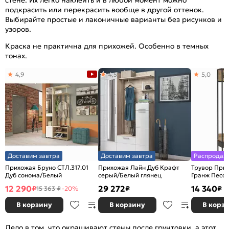
подкрасить или перекрасить вообще в другой оттенок.
Выбирайте простые и лаконичные варианты без рисунков и
узоров.
Краска не практична для прихожей. Особенно в темных
тонах.
4,9
4,5
5,0
Доставим завтра
Доставим завтра
Распродаж
Прихожая Бруно СТЛ.317.01
Прихожая Лайн Дуб Крафт
Трувор Прих
Дуб сонома/Белый
серый/Белый глянец
Гранж Песоч
12 290
29 272
14 340
₽
₽
₽
15 363 ₽
-20%
В корзину
В корзину
В корз
Дело в том, что окрашивают стены после грунтовки, а этот