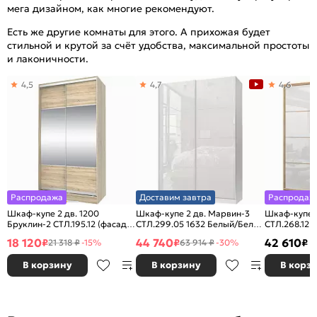
мега дизайном, как многие рекомендуют.
Есть же другие комнаты для этого. А прихожая будет
стильной и крутой за счёт удобства, максимальной простоты
и лаконичности.
4,5
4,7
4,6
Распродажа
Доставим завтра
Распродаж
Шкаф-купе 2 дв. 1200
Шкаф-купе 2 дв. Марвин-3
Шкаф-купе 2
Бруклин-2 СТЛ.195.12 (фасады
СТЛ.299.05 1632 Белый/Белый
СТЛ.268.12 
с зеркалом) Дуб сонома
глянец
Белый глян
18 120
44 740
42 610
₽
₽
₽
21 318 ₽
-15%
63 914 ₽
-30%
В корзину
В корзину
В корз