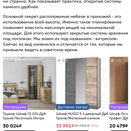
ни странно. Как показывает практика, открытые системы
намного удобнее.
Основной секрет расположения мебели в прихожей - это
использование всей высоты. Именно такое планирование
позволяет вместить максимум вещей на минимальной
площади. Для этого используют закрытые системы хранения
под потолком. Мы знаем их под названием - антресоли.
Сейчас их вид изменился и отличается от тех, которые мы
привыкли видеть в советское время.
5,0
5,0
4,8
Распродажа
Доставим завтра
Распродаж
Трувор Шкаф 13.204 Дуб
Шкаф HUGO 3-х дверный Дуб
Шкаф Остин
Гранж Песочный, Интра
Гранж/Железный камень
Графит Дуб 
30 024
33 992
20 479
₽
₽
₽
39 990 ₽
-15%