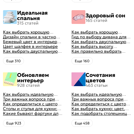
Идеальная
Здоровый сон
спальня
165 статей
315 статей
Как выбрать хорошую
Как выбрать хорошую
кровать для сна
Дизайн спальни в частном
кровать для сна
Гид по выбору дивана для
доме: множество идей
Бежевый цвет в интерьере
сна
Как выбрать двуспальную
оформления идеальных
спальни 2024, 40 красивых
Цвет шалфея в интерьере
кровать и матрас
Как выбрать высоту
интерьеров
интерьеров с фото
Как выбрать двуспальную
правильно: советы и фото в
матраса
Как правильно выбрать
кровать и матрас
интерьере
ортопедический матрас
правильно: советы и фото в
Eще 310
Eще 160
интерьере
Обновляем
Сочетания
интерьер
цветов
928 статей
463 статьи
Как выбрать идеальную
Как выбрать идеальную
планировку для кухни
Три важных вопроса при
планировку для кухни
Три важных вопроса при
выборе кухни: готовка,
Как определиться с цветом
выборе кухни: готовка,
Как определиться с цветом
посуда, комфорт
кухни: светлые, темные,
Столы и стулья для кухни:
посуда, комфорт
кухни: светлые, темные,
Как выбрать кухню: цвет,
яркие
советы по выбору
Какие бывают фартуки для
яркие
планировка, аксессуары
Как подобрать столешницу
кухни: как правильно
для кухни по цвету
выбрать
Eще 923
Eще 458