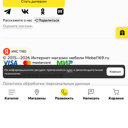
Стать дилером
Расскажите о нас
Поделиться
Оцените магазин
ИКС 1180
© 2015—2026 Интернет-магазин мебели Mebel169.ru
На информационном ресурсе
применяются
куки
и рекомендательные
Хорошо
технологии
Пользовательское соглашение
Политика обработки персональных данных
Карта сайта
Каталог
Магазины
Позвонить
Написать
Корзина