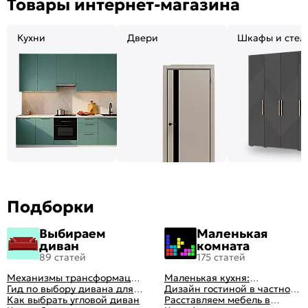
Товары интернет-магазина
Кухни
Двери
Шкафы и стел
Подборки
Выбираем
Маленькая
диван
комната
89 статей
175 статей
Механизмы трансформации
Маленькая кухня:
диванов: все виды,
Гид по выбору дивана для
планировка, стили, цвет и
Дизайн гостиной в частном
особенности, плюсы и
сна
Как выбрать угловой диван
рисунок, реальные фото
доме: 50 вариантов с фото
Расставляем мебель в