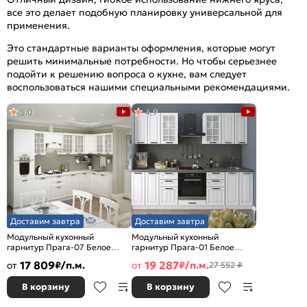
все это делает подобную планировку универсальной для
применения.
Это стандартные варианты оформления, которые могут
решить минимальные потребности. Но чтобы серьезнее
подойти к решению вопроса о кухне, вам следует
воспользоваться нашими специальными рекомендациями.
5,0
4,9
Доставим завтра
Доставим завтра
Модульный кухонный
Модульный кухонный
гарнитур Прага-07 Белое
гарнитур Прага-01 Белое
дерево/Белый
дерево/Белый
17 809
19 287
от
₽/п.м.
от
₽/п.м.
27 552 ₽
2132x3300/1490x600
2140x2600x600
В корзину
В корзину