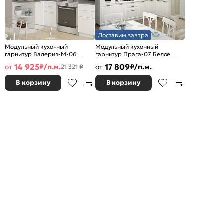
Доставим завтра
Модульный кухонный
Модульный кухонный
гарнитур Валерия-М-06
гарнитур Прага-07 Белое
Белый глянец/Белый
дерево/Белый
14 925
17 809
от
₽/п.м.
от
₽/п.м.
21 321 ₽
2140x1290/2000x600
2132x3300/1490x600
В корзину
В корзину