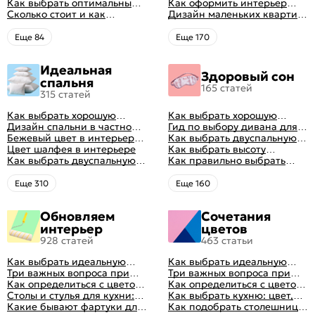
минусы
Как выбрать оптимальный
гостиной: главные правила
Как оформить интерьер
цвет стен в гостиной: 50
Сколько стоит и как
рациональной планировки
однокомнатной квартиры:
Дизайн маленьких квартир:
фото и идей оформления
перетянуть диван
47 классных идей с фото
10 идей для дизайна
интерьера с фото
Eще 84
Eще 170
Идеальная
Здоровый сон
спальня
165 статей
315 статей
Как выбрать хорошую
Как выбрать хорошую
кровать для сна
Дизайн спальни в частном
кровать для сна
Гид по выбору дивана для
доме: множество идей
Бежевый цвет в интерьере
сна
Как выбрать двуспальную
оформления идеальных
спальни 2024, 40 красивых
Цвет шалфея в интерьере
кровать и матрас
Как выбрать высоту
интерьеров
интерьеров с фото
Как выбрать двуспальную
правильно: советы и фото в
матраса
Как правильно выбрать
кровать и матрас
интерьере
ортопедический матрас
правильно: советы и фото в
Eще 310
Eще 160
интерьере
Обновляем
Сочетания
интерьер
цветов
928 статей
463 статьи
Как выбрать идеальную
Как выбрать идеальную
планировку для кухни
Три важных вопроса при
планировку для кухни
Три важных вопроса при
выборе кухни: готовка,
Как определиться с цветом
выборе кухни: готовка,
Как определиться с цветом
посуда, комфорт
кухни: светлые, темные,
Столы и стулья для кухни:
посуда, комфорт
кухни: светлые, темные,
Как выбрать кухню: цвет,
яркие
советы по выбору
Какие бывают фартуки для
яркие
планировка, аксессуары
Как подобрать столешницу