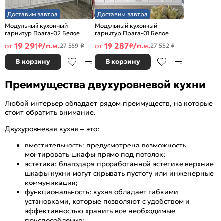
Доставим завтра
Доставим завтра
Модульный кухонный
Модульный кухонный
гарнитур Прага-02 Белое
гарнитур Прага-01 Белое
дерево/Белый
дерево/Белый
19 291
19 287
от
₽/п.м.
от
₽/п.м.
27 559 ₽
27 552 ₽
2140x2800x600
2140x2600x600
В корзину
В корзину
Преимущества двухуровневой кухни
Любой интерьер обладает рядом преимуществ, на которые
стоит обратить внимание.
Двухуровневая кухня – это:
вместительность: предусмотрена возможность
монтировать шкафы прямо под потолок;
эстетика: благодаря проработанной эстетике верхние
шкафы кухни могут скрывать пустоту или инженерные
коммуникации;
функциональность: кухня обладает гибкими
установками, которые позволяют с удобством и
эффективностью хранить все необходимые
приспособления;