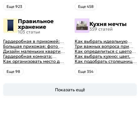
кухни: как правильно
для кухни по цвету
выбрать
Eще 923
Eще 458
Правильное
Кухня мечты
хранение
359 статей
103 статьи
Гардеробная в прихожей:
Как выбрать идеальную
виды, фото в интерьере,
Большая прихожая: фото с
планировку для кухни
Три важных вопроса при
идеи дизайна
функциональным
Дизайн маленьких квартир:
выборе кухни: готовка,
Как определиться с цветом
распределением дизайна
10 идей для дизайна
Гардеробная комната:
посуда, комфорт
кухни: светлые, темные,
Как выбрать кухню: цвет,
интерьера с фото
дизайн, планировка, советы
Как организовать место для
яркие
планировка, аксессуары
Как подобрать столешницу
по обустройству,
хранения на балконе
для кухни по цвету
распространенные ошибки
Eще 98
Eще 354
Показать ещё