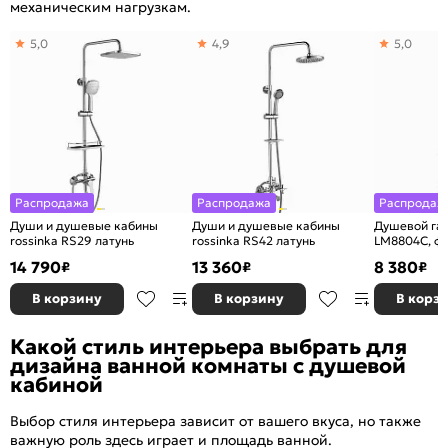
механическим нагрузкам.
5,0
4,9
5,0
Распродажа
Распродажа
Распродаж
Души и душевые кабины
Души и душевые кабины
Душевой га
rossinka RS29 латунь
rossinka RS42 латунь
LM8804C, фи
штанги, лей
14 790
13 360
8 380
₽
₽
₽
дождь"
В корзину
В корзину
В корз
Какой стиль интерьера выбрать для
дизайна ванной комнаты с душевой
кабиной
Выбор стиля интерьера зависит от вашего вкуса, но также
важную роль здесь играет и площадь ванной.