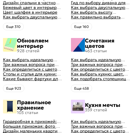
кровать для сна
Дизайн спальни в частном
кровать для сна
Гид по выбору дивана для
доме: множество идей
Бежевый цвет в интерьере
сна
Как выбрать двуспальную
оформления идеальных
спальни 2024, 40 красивых
Цвет шалфея в интерьере
кровать и матрас
Как выбрать высоту
интерьеров
интерьеров с фото
Как выбрать двуспальную
правильно: советы и фото в
матраса
Как правильно выбрать
кровать и матрас
интерьере
ортопедический матрас
правильно: советы и фото в
Eще 310
Eще 160
интерьере
Обновляем
Сочетания
интерьер
цветов
928 статей
463 статьи
Как выбрать идеальную
Как выбрать идеальную
планировку для кухни
Три важных вопроса при
планировку для кухни
Три важных вопроса при
выборе кухни: готовка,
Как определиться с цветом
выборе кухни: готовка,
Как определиться с цветом
посуда, комфорт
кухни: светлые, темные,
Столы и стулья для кухни:
посуда, комфорт
кухни: светлые, темные,
Как выбрать кухню: цвет,
яркие
советы по выбору
Какие бывают фартуки для
яркие
планировка, аксессуары
Как подобрать столешницу
кухни: как правильно
для кухни по цвету
выбрать
Eще 923
Eще 458
Правильное
Кухня мечты
хранение
359 статей
103 статьи
Гардеробная в прихожей:
Как выбрать идеальную
виды, фото в интерьере,
Большая прихожая: фото с
планировку для кухни
Три важных вопроса при
идеи дизайна
функциональным
Дизайн маленьких квартир:
выборе кухни: готовка,
Как определиться с цветом