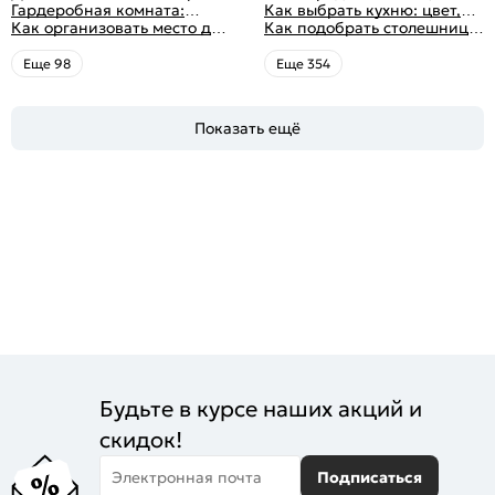
распределением дизайна
10 идей для дизайна
Гардеробная комната:
посуда, комфорт
кухни: светлые, темные,
Как выбрать кухню: цвет,
интерьера с фото
дизайн, планировка, советы
Как организовать место для
яркие
планировка, аксессуары
Как подобрать столешницу
по обустройству,
хранения на балконе
для кухни по цвету
распространенные ошибки
Eще 98
Eще 354
Показать ещё
Будьте в курсе наших акций и
скидок!
Электронная почта
Подписаться