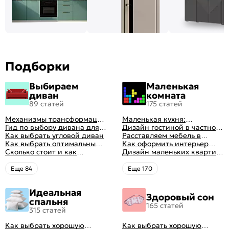
Подборки
Выбираем
Маленькая
диван
комната
89 статей
175 статей
Механизмы трансформации
Маленькая кухня:
диванов: все виды,
Гид по выбору дивана для
планировка, стили, цвет и
Дизайн гостиной в частном
особенности, плюсы и
сна
Как выбрать угловой диван
рисунок, реальные фото
доме: 50 вариантов с фото
Расставляем мебель в
минусы
Как выбрать оптимальный
гостиной: главные правила
Как оформить интерьер
цвет стен в гостиной: 50
Сколько стоит и как
рациональной планировки
однокомнатной квартиры:
Дизайн маленьких квартир:
фото и идей оформления
перетянуть диван
47 классных идей с фото
10 идей для дизайна
интерьера с фото
Eще 84
Eще 170
Идеальная
Здоровый сон
спальня
165 статей
315 статей
Как выбрать хорошую
Как выбрать хорошую