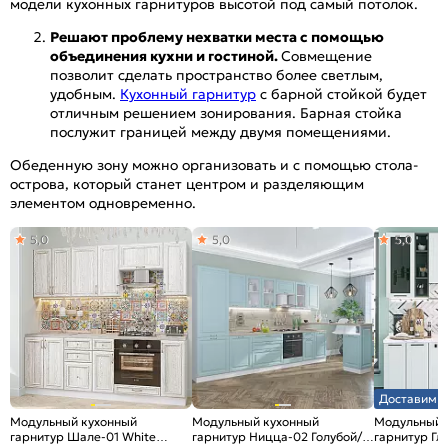
модели кухонных гарнитуров высотой под самый потолок.
Решают проблему нехватки места с помощью
объединения кухни и гостиной.
Совмещение
позволит сделать пространство более светлым,
удобным.
Кухонный гарнитур
с барной стойкой будет
отличным решением зонирования. Барная стойка
послужит границей между двумя помещениями.
Обеденную зону можно организовать и с помощью стола-
острова, который станет центром и разделяющим
элементом одновременно.
5,0
5,0
5,0
Доставим з
Модульный кухонный
Модульный кухонный
Модульный 
гарнитур Шале-01 White
гарнитур Ницца-02 Голубой/
гарнитур Гл