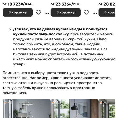
Dreamline/Белый
Белый 2140x3300x600
Силк/Graphi
18 723
23 336
28 820
от
₽/п.м.
от
₽/п.м.
от
2140x2200x600
2340x2200x
В корзину
В корзину
В корз
Для тех, кто не делает культа из еды и пользуется
кухней постольку-поскольку,
производители мебели
придумали разные варианты скрытой кухни. Надо
только помнить, что, в основном, такие модели
изготавливаются по индивидуальным заказам. Вся
бытовая техника будет встроенной, в потаенных
шкафчиках можно спрятать многочисленную кухонную
утварь.
Помните, что к выбору цвета тоже нужно подходить
ответственно. Например, яркие цвета усиливают аппетит,
светлые оттенки визуально расширяют пространство,
темную мебель лучше использовать в просторных
помещениях.
4,8
4,6
4,8