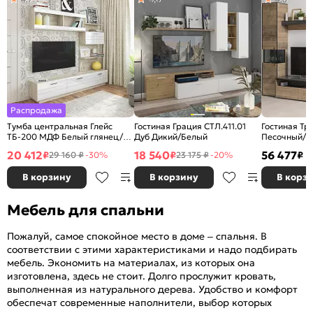
Распродажа
Тумба центральная Глейс
Гостиная Грация СТЛ.411.01
Гостиная Тр
ТБ-200 МДФ Белый глянец/
Дуб Дикий/Белый
Песочный/И
Дуб Серый
20 412
18 540
56 477
₽
₽
₽
29 160 ₽
-30%
23 175 ₽
-20%
В корзину
В корзину
В корз
Мебель для спальни
Пожалуй, самое спокойное место в доме – спальня. В
соответствии с этими характеристиками и надо подбирать
мебель. Экономить на материалах, из которых она
изготовлена, здесь не стоит. Долго прослужит кровать,
выполненная из натурального дерева. Удобство и комфорт
обеспечат современные наполнители, выбор которых