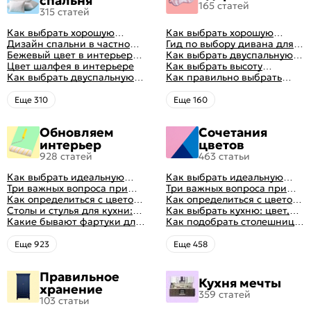
спальня
165 статей
315 статей
Как выбрать хорошую
Как выбрать хорошую
кровать для сна
Дизайн спальни в частном
кровать для сна
Гид по выбору дивана для
доме: множество идей
Бежевый цвет в интерьере
сна
Как выбрать двуспальную
оформления идеальных
спальни 2024, 40 красивых
Цвет шалфея в интерьере
кровать и матрас
Как выбрать высоту
интерьеров
интерьеров с фото
Как выбрать двуспальную
правильно: советы и фото в
матраса
Как правильно выбрать
кровать и матрас
интерьере
ортопедический матрас
правильно: советы и фото в
Eще 310
Eще 160
интерьере
Обновляем
Сочетания
интерьер
цветов
928 статей
463 статьи
Как выбрать идеальную
Как выбрать идеальную
планировку для кухни
Три важных вопроса при
планировку для кухни
Три важных вопроса при
выборе кухни: готовка,
Как определиться с цветом
выборе кухни: готовка,
Как определиться с цветом
посуда, комфорт
кухни: светлые, темные,
Столы и стулья для кухни:
посуда, комфорт
кухни: светлые, темные,
Как выбрать кухню: цвет,
яркие
советы по выбору
Какие бывают фартуки для
яркие
планировка, аксессуары
Как подобрать столешницу
кухни: как правильно
для кухни по цвету
выбрать
Eще 923
Eще 458
Правильное
Кухня мечты
хранение
359 статей
103 статьи