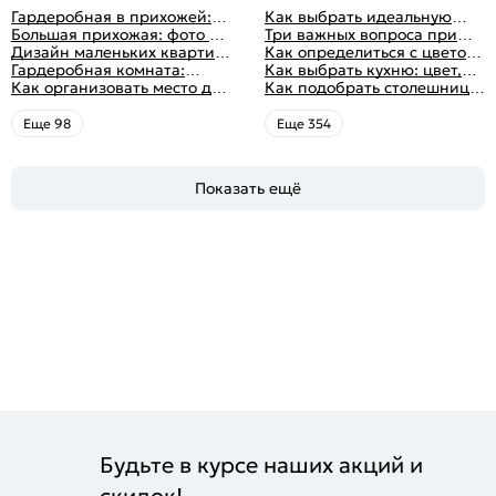
Гардеробная в прихожей:
Как выбрать идеальную
виды, фото в интерьере,
Большая прихожая: фото с
планировку для кухни
Три важных вопроса при
идеи дизайна
функциональным
Дизайн маленьких квартир:
выборе кухни: готовка,
Как определиться с цветом
распределением дизайна
10 идей для дизайна
Гардеробная комната:
посуда, комфорт
кухни: светлые, темные,
Как выбрать кухню: цвет,
интерьера с фото
дизайн, планировка, советы
Как организовать место для
яркие
планировка, аксессуары
Как подобрать столешницу
по обустройству,
хранения на балконе
для кухни по цвету
распространенные ошибки
Eще 98
Eще 354
Показать ещё
Будьте в курсе наших акций и