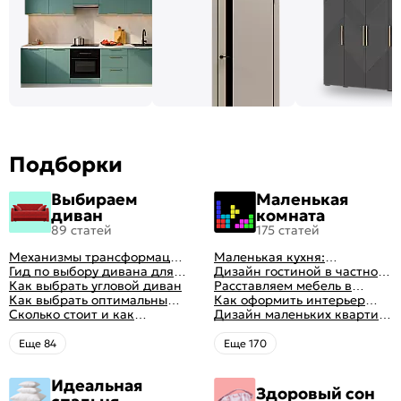
Подборки
Выбираем
Маленькая
диван
комната
89 статей
175 статей
Механизмы трансформации
Маленькая кухня:
диванов: все виды,
Гид по выбору дивана для
планировка, стили, цвет и
Дизайн гостиной в частном
особенности, плюсы и
сна
Как выбрать угловой диван
рисунок, реальные фото
доме: 50 вариантов с фото
Расставляем мебель в
минусы
Как выбрать оптимальный
гостиной: главные правила
Как оформить интерьер
цвет стен в гостиной: 50
Сколько стоит и как
рациональной планировки
однокомнатной квартиры:
Дизайн маленьких квартир:
фото и идей оформления
перетянуть диван
47 классных идей с фото
10 идей для дизайна
интерьера с фото
Eще 84
Eще 170
Идеальная
Здоровый сон