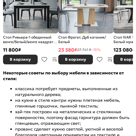
Стол Ривьера-1 обеденный
Стол Фрегат, Дуб катания/
Стол IVAR 1
венге/белый/венге квадраты
Белый
Белый мрам
1000*700
керамика
11 800
23 580
123 080
₽
₽
₽
27 741 ₽
-15%
В корзину
В корзину
В корз
Некоторые советы по выбору мебели в зависимости от
стиля:
классика потребует предметы, выполненные из
натурального дерева;
на кухне в стиле кантри нужны плетеная мебель,
глиняные горшочки, льняной текстиль;
хай-тек построен на металлических и стеклянных
поверхностях, поэтому фасад гарнитура должен быть
глянцевым, отражающим свет;
прованс сделает кухню светлой, уютной и веселой
благодаря цветочным орнаментам на текстиле и