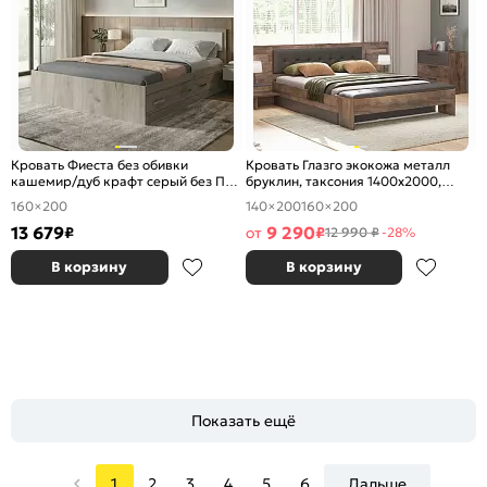
Кровать Фиеста без обивки
Кровать Глазго экокожа металл
кашемир/дуб крафт серый без П/
бруклин, таксония 1400x2000,
М 1600x2000, изголовье жесткое
изголовье мягкое
160×200
140×200
160×200
13 679
9 290
₽
от
₽
12 990 ₽
-28%
В корзину
В корзину
Показать ещё
1
2
3
4
5
6
Дальше