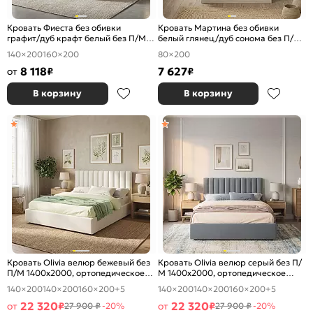
Кровать Фиеста без обивки
Кровать Мартина без обивки
графит/дуб крафт белый без П/М
белый глянец/дуб сонома без П/М
1400x2000, изголовье жесткое
800x2000, изголовье жесткое
140×200
160×200
80×200
8 118
7 627
от
₽
₽
В корзину
В корзину
Кровать Olivia велюр бежевый без
Кровать Olivia велюр серый без П/
П/М 1400x2000, ортопедическое
М 1400x2000, ортопедическое
основание, изголовье мягкое
основание, изголовье мягкое
140×200
140×200
160×200
+5
140×200
140×200
160×200
+5
22 320
22 320
от
₽
от
₽
27 900 ₽
-20%
27 900 ₽
-20%