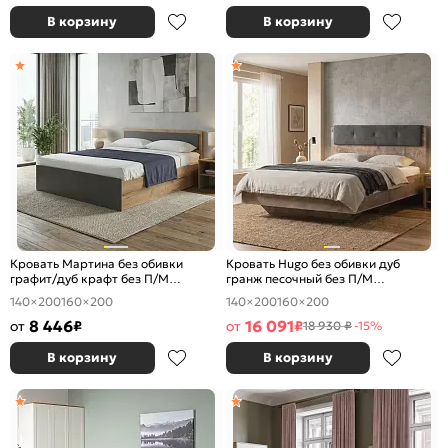
В корзину
В корзину
Кровать Мартина без обивки
Кровать Hugo без обивки дуб
графит/дуб крафт без П/М
гранж песочный без П/М
1400x2000, изголовье жесткое
1400x2000, изголовье жесткое
140×200
160×200
140×200
160×200
8 446
16 091
от
₽
от
₽
18 930 ₽
-15%
В корзину
В корзину