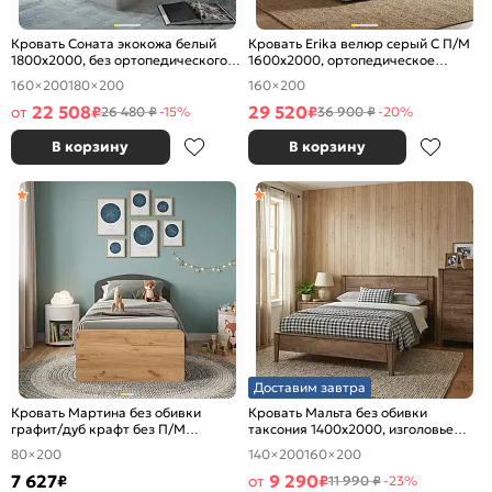
Кровать Соната экокожа белый
Кровать Erika велюр серый С П/М
1800x2000, без ортопедического
1600x2000, ортопедическое
основания, изголовье мягкое
основание, изголовье мягкое
160×200
180×200
160×200
22 508
29 520
от
₽
₽
26 480 ₽
-15%
36 900 ₽
-20%
В корзину
В корзину
Доставим завтра
Кровать Мартина без обивки
Кровать Мальта без обивки
графит/дуб крафт без П/М
таксония 1400x2000, изголовье
800x2000, изголовье жесткое
жесткое
80×200
140×200
160×200
7 627
9 290
₽
от
₽
11 990 ₽
-23%