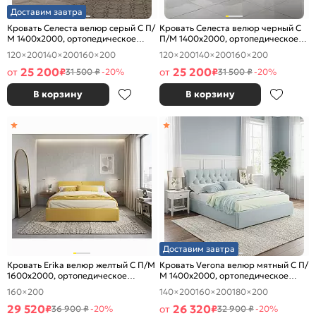
Доставим завтра
Кровать Селеста велюр серый С П/
Кровать Селеста велюр черный С
М 1400x2000, ортопедическое
П/М 1400x2000, ортопедическое
основание, изголовье мягкое
основание, изголовье мягкое
120×200
140×200
160×200
120×200
140×200
160×200
25 200
25 200
от
₽
от
₽
31 500 ₽
-20%
31 500 ₽
-20%
В корзину
В корзину
Доставим завтра
Кровать Erika велюр желтый С П/М
Кровать Verona велюр мятный С П/
1600x2000, ортопедическое
М 1400x2000, ортопедическое
основание, изголовье мягкое
основание, изголовье мягкое
160×200
140×200
160×200
180×200
29 520
26 320
₽
от
₽
36 900 ₽
-20%
32 900 ₽
-20%