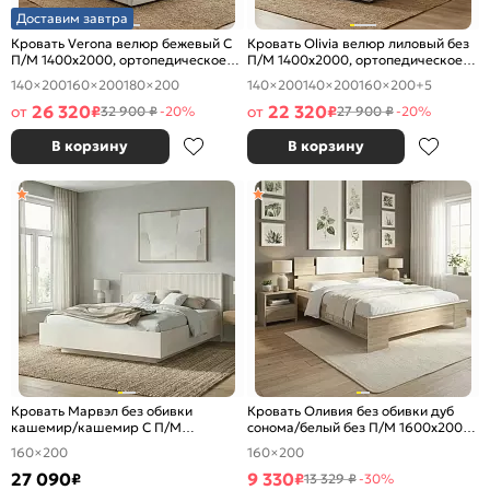
Доставим завтра
Кровать Verona велюр бежевый С
Кровать Olivia велюр лиловый без
П/М 1400x2000, ортопедическое
П/М 1400x2000, ортопедическое
основание, изголовье мягкое
основание, изголовье мягкое
140×200
160×200
180×200
140×200
140×200
160×200
+5
26 320
22 320
от
₽
от
₽
32 900 ₽
-20%
27 900 ₽
-20%
В корзину
В корзину
Кровать Марвэл без обивки
Кровать Оливия без обивки дуб
кашемир/кашемир С П/М
сонома/белый без П/М 1600x2000,
1600x2000, ортопедическое
изголовье жесткое
160×200
160×200
основание, изголовье жесткое
27 090
9 330
₽
₽
13 329 ₽
-30%