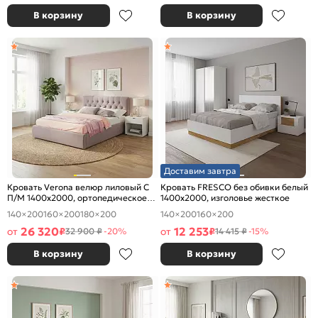
В корзину
В корзину
Доставим завтра
Кровать Verona велюр лиловый С
Кровать FRESCO без обивки белый
П/М 1400x2000, ортопедическое
1400x2000, изголовье жесткое
основание, изголовье мягкое
140×200
160×200
180×200
140×200
160×200
26 320
12 253
от
₽
от
₽
32 900 ₽
-20%
14 415 ₽
-15%
В корзину
В корзину