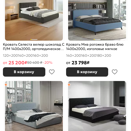
Кровать Селеста велюр шоколад С
Кровать Миа рогожка браво блю
П/М 1400x2000, ортопедическое
1400x2000, изголовье мягкое
основание, изголовье мягкое
120×200
140×200
160×200
140×200
160×200
180×200
25 200
23 798
от
₽
от
₽
50 400 ₽
-20%
В корзину
В корзину