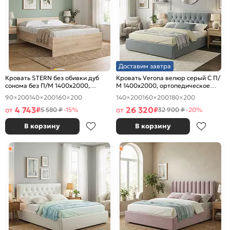
Доставим завтра
Кровать STERN без обивки дуб
Кровать Verona велюр серый С П/
сонома без П/М 1400x2000,
М 1400x2000, ортопедическое
изголовье жесткое
основание, изголовье мягкое
90×200
140×200
160×200
140×200
160×200
180×200
4 743
26 320
от
₽
от
₽
5 580 ₽
-15%
32 900 ₽
-20%
В корзину
В корзину