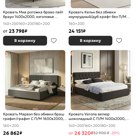
Кровать Миа рогожка браво лайт
Кровать Кельн без обивки
браун 1400x2000, изголовье
изумрудный/дуб крафт без П/М
мягкое
1600x2000, изголовье жесткое
140×200
160×200
180×200
160×200
23 798
24 151
от
₽
₽
В корзину
В корзину
Кровать Марвэл без обивки браш
Кровать Verona велюр
графит/графит С П/М 1600x2000,
шоколадный С П/М 1400x2000,
ортопедическое основание,
ортопедическое основание,
160×200
140×200
160×200
180×200
изголовье жесткое
изголовье мягкое
26 862
26 320
₽
от
₽
32 900 ₽
-20%