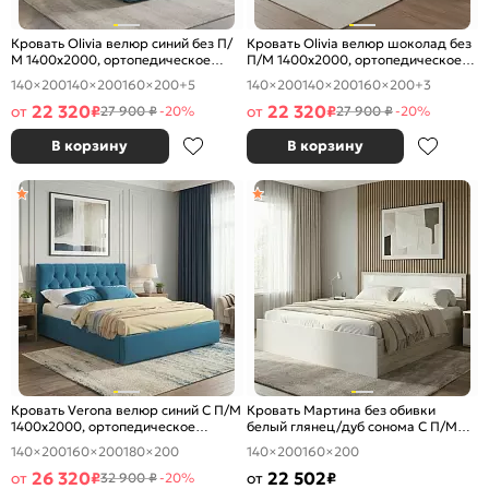
Кровать Olivia велюр синий без П/
Кровать Olivia велюр шоколад без
М 1400x2000, ортопедическое
П/М 1400x2000, ортопедическое
основание, изголовье мягкое
основание, изголовье мягкое
140×200
140×200
160×200
+5
140×200
140×200
160×200
+3
22 320
22 320
от
₽
от
₽
27 900 ₽
-20%
27 900 ₽
-20%
В корзину
В корзину
Кровать Verona велюр синий С П/М
Кровать Мартина без обивки
1400x2000, ортопедическое
белый глянец/дуб сонома С П/М
основание, изголовье мягкое
1400x2000, ортопедическое
140×200
160×200
180×200
140×200
160×200
основание, изголовье жесткое
26 320
22 502
от
₽
от
₽
32 900 ₽
-20%