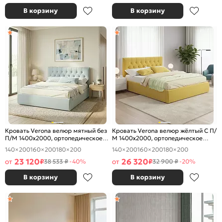
В корзину
В корзину
Кровать Verona велюр мятный без
Кровать Verona велюр жёлтый С П/
П/М 1400x2000, ортопедическое
М 1400x2000, ортопедическое
основание, изголовье мягкое
основание, изголовье мягкое
140×200
160×200
180×200
140×200
160×200
180×200
23 120
26 320
от
₽
от
₽
38 533 ₽
-40%
32 900 ₽
-20%
В корзину
В корзину