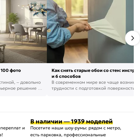
 100 фото
Как снять старые обои со стен: инстру
и 6 способов
стиной, – довольно
В современном мире все чаще возника
рьерное решение в
трудности с подготовкой поверхности д
поклейки обоев. И многие за...
В наличии — 1939 моделей
 переплат и
Посетите наши шоу-румы: рядом с метро,
в!
есть парковка, профессиональные