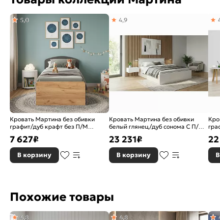
5,0
4,9
Кровать Мартина без обивки
Кровать Мартина без обивки
Кро
графит/дуб крафт без П/М
белый глянец/дуб сонома С П/М
гра
800x2000, изголовье жесткое
1600x2000, ортопедическое
160
7 627
₽
23 231
₽
22
основание, изголовье жесткое
осн
В корзину
В корзину
В
Похожие товары
4,8
4,8