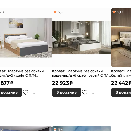
4,9
5,0
5,0
вать Мартина без обивки
Кровать Мартина без обивки
Кровать Ма
фит/дуб крафт С П/М
кашемир/дуб крафт серый С П/М
белый глян
0x2000, ортопедическое
1600x2000, ортопедическое
1400x2000,
 877
₽
22 923
₽
22 442
ование, изголовье жесткое
основание, изголовье жесткое
основание,
 корзину
В корзину
В корз
4,9
5,0