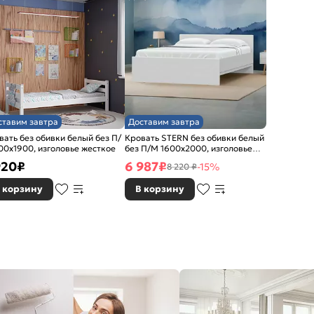
ставим завтра
Доставим завтра
вать без обивки белый без П/
Кровать STERN без обивки белый
00x1900, изголовье жесткое
без П/М 1600x2000, изголовье
жесткое
920
₽
6 987
₽
-15%
8 220 ₽
 корзину
В корзину