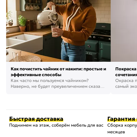
Как почистить чайник от накипи: простые и
Покраска 
эффективные способы
сочетания
Как часто мы пользуемся чайником?
фото
Окраска п
Наверно, не будет преувеличением сказать,
самый эко
что это самая востребованная...
возможнос
Быстрая доставка
Гарантия 
Поднимем на этаж, соберём мебель для вас
Сборка корпу
месяцев