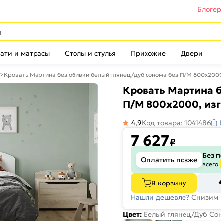
Блоге
ати и матрасы
Столы и стулья
Прихожие
Двери
Кровать Мартина без обивки белый глянец/дуб сонома без П/М 800x2000
Кровать Мартина б
П/М 800x2000, изг
4,9
Код товара: 1041486
7 627
₽
Без 
Оплатить позже
всего
В корзину
Нашли дешевле?
Снизим 
Цвет:
Белый глянец/Дуб Со