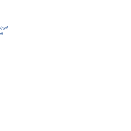
/дуб
ье