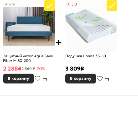
4,9
5,0
Защитный чехол Aqua Save
Подушка L'onda 35-50
Fiber M 80-200
2 288
₽
3 809
₽
-20%
2 860 ₽
В корзину
В корзину