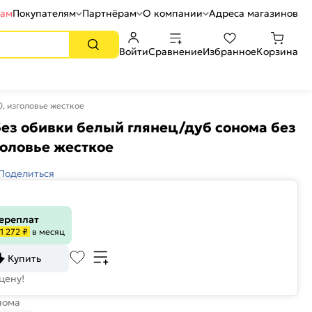
рам
Покупателям
Партнёрам
О компании
Адреса магазинов
Войти
Сравнение
Избранное
Корзина
, изголовье жесткое
ез обивки белый глянец/дуб сонома без
оловье жесткое
Поделиться
переплат
1 272 ₽
в месяц
Купить
цену!
нома