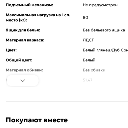
Подъемный механизм:
Не предусмотрен
Максимальная нагрузка на 1 сп.
80
место (кг):
Ящик для белья:
Без бельевого ящика
Материал каркаса:
ЛДСП
Цвет:
Белый глянец/Дуб Со
Общий цвет:
Белый
Материал обивки:
Без обивки
Вес:
51.47
Стиль:
Современный
Объем:
0.14
Изголовье - кровати:
Жесткое
Покупают вместе
Спинка кровати:
Со спинкой