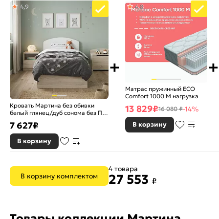
Ортопедическое основание:
Настил (сплошное)
4,9
4,8
Назначение:
Детская
Страна производитель:
Россия
Гарантия:
18 месяцев
Коллекция:
Мартина
Бренд:
Миф
Матрас пружинный ECO
Comfort 1000 M нагрузка до
140 кг 800x2000
Кровать Мартина без обивки
13 829
₽
-14%
16 080 ₽
белый глянец/дуб сонома без П/
М 800x2000, изголовье жесткое
7 627
₽
В корзину
В корзину
4 товара
В корзину комплектом
27 553
₽
Товары коллекции Мартина