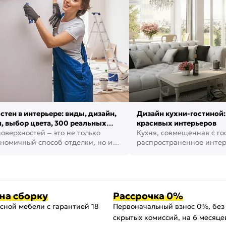
стен в интерьере: виды, дизайн,
Дизайн кухни-гостиной:
, выбор цвета, 300 реальных
красивых интерьеров
оверхностей – это не только
Кухня, совмещенная с го
номичный способ отделки, но и
распространенное инте
ть создать кре...
наши дни. В нем от...
на сборку
Рассрочка 0%
сной мебели с гарантией 18
Первоначальный взнос 0%, без
скрытых комиссий, на 6 месяце