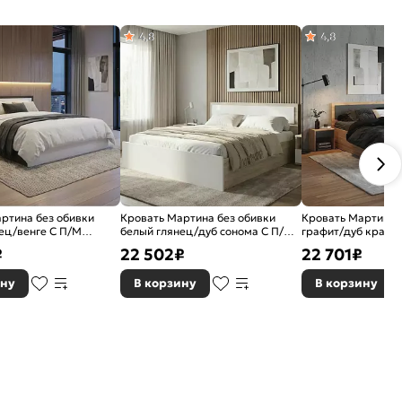
4,8
4,8
ртина без обивки
Кровать Мартина без обивки
Кровать Мартина 
ец/венге С П/М
белый глянец/дуб сонома С П/М
графит/дуб крафт
 ортопедическое
1400x2000, ортопедическое
1400x2000, ортоп
₽
22 502
₽
22 701
₽
 изголовье жесткое
основание, изголовье жесткое
основание, изголо
ину
В корзину
В корзину