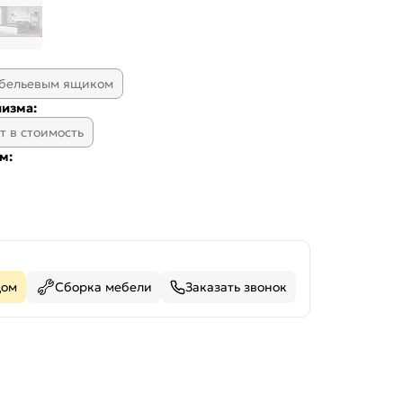
 бельевым ящиком
изма:
т в стоимость
м:
дом
Сборка мебели
Заказать звонок