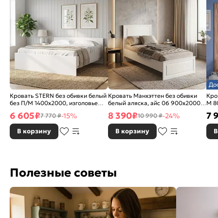
До
Кровать STERN без обивки белый
Кровать Манхэттен без обивки
Кро
без П/М 1400x2000, изголовье
белый аляска, айс 06 900x2000,
М 8
жесткое
без ортопедического основания,
6 605
₽
8 390
₽
7 
-15%
-24%
7 770 ₽
10 990 ₽
изголовье жесткое
В корзину
В корзину
В
Полезные советы