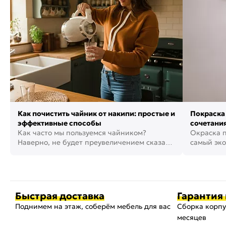
Как почистить чайник от накипи: простые и
Покраска 
эффективные способы
сочетания
Как часто мы пользуемся чайником?
фото
Окраска п
Наверно, не будет преувеличением сказать,
самый эко
что это самая востребованная...
возможнос
Быстрая доставка
Гарантия 
Поднимем на этаж, соберём мебель для вас
Сборка корпу
месяцев