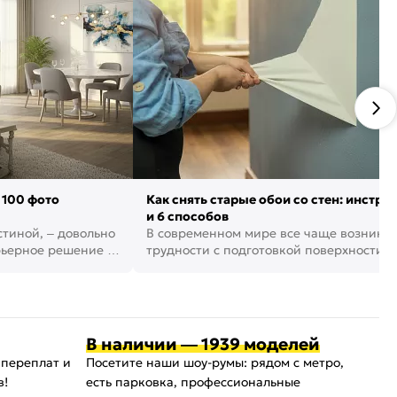
 100 фото
Как снять старые обои со стен: инстру
и 6 способов
стиной, – довольно
В современном мире все чаще возника
рьерное решение в
трудности с подготовкой поверхности д
поклейки обоев. И многие за...
В наличии — 1939 моделей
 переплат и
Посетите наши шоу-румы: рядом с метро,
в!
есть парковка, профессиональные