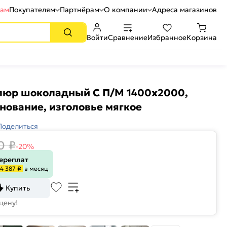
рам
Покупателям
Партнёрам
О компании
Адреса магазинов
Войти
Сравнение
Избранное
Корзина
елюр шоколадный С П/М 1400x2000,
нование, изголовье мягкое
Поделиться
0
₽
-20%
переплат
4 387 ₽
в месяц
Купить
цену!