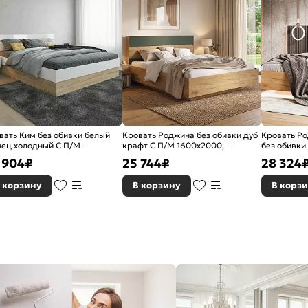
вать Ким без обивки белый
Кровать Роджина без обивки дуб
Кровать Ро
нец холодный С П/М
крафт С П/М 1600x2000,
без обивки
0x2000, ортопедическое
ортопедическое основание,
1600x2000,
 904
₽
25 744
₽
28 324
ование, изголовье жесткое
изголовье жесткое
основание,
 корзину
В корзину
В корз