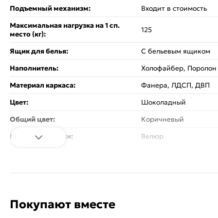
Подъемный механизм:
Входит в стоимость
Максимальная нагрузка на 1 сп.
125
место (кг):
Ящик для белья:
С бельевым ящиком
Наполнитель:
Холофайбер, Поролон
Материал каркаса:
Фанера, ЛДСП, ДВП
Цвет:
Шоколадный
Общий цвет:
Коричневый
Материал обивки:
Велюр
Материал ножек:
Пластиковые
Вес:
152.97
Стиль:
Классический
Покупают вместе
Объем:
0.41