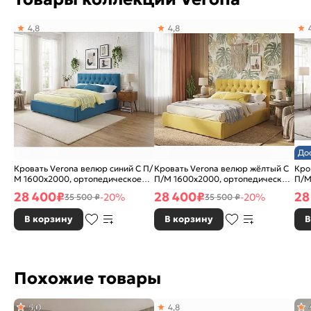
4,8
4,8
До
Кровать Verona велюр синий С П/
Кровать Verona велюр жёлтый С
Кро
М 1600x2000, ортопедическое
П/М 1600x2000, ортопедическое
П/М
основание, изголовье мягкое
основание, изголовье мягкое
осн
28 400
₽
28 400
₽
28
-20%
-20%
35 500 ₽
35 500 ₽
В корзину
В корзину
В
Похожие товары
5,0
4,8