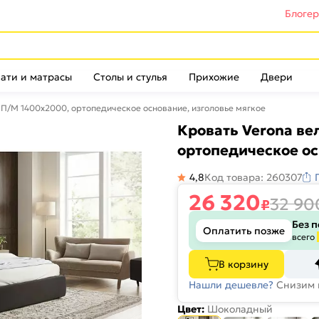
Блоге
ати и матрасы
Столы и стулья
Прихожие
Двери
П/М 1400x2000, ортопедическое основание, изголовье мягкое
Кровать Verona в
ортопедическое ос
4,8
Код товара: 260307
26 320
32 90
₽
Без 
Оплатить позже
всего
В корзину
Нашли дешевле?
Снизим 
Цвет:
Шоколадный