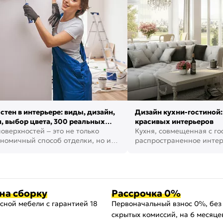
стен в интерьере: виды, дизайн,
Дизайн кухни-гостиной:
, выбор цвета, 300 реальных
красивых интерьеров
оверхностей – это не только
Кухня, совмещенная с го
номичный способ отделки, но и
распространенное инте
ть создать кре...
наши дни. В нем от...
на сборку
Рассрочка 0%
сной мебели с гарантией 18
Первоначальный взнос 0%, без
скрытых комиссий, на 6 месяце