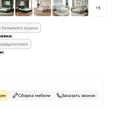
+5
з бельевого ящика
изма:
предусмотрен
м:
дом
Сборка мебели
Заказать звонок