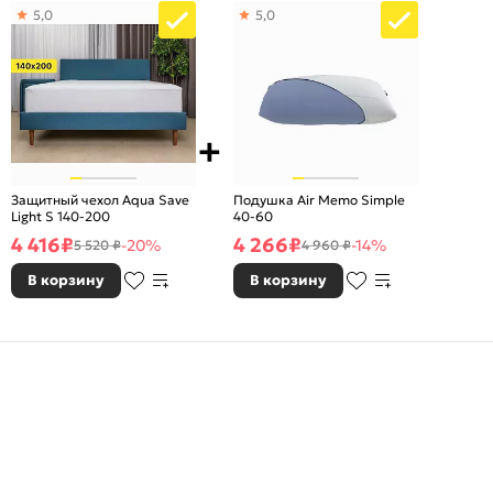
5,0
5,0
Защитный чехол Aqua Save
Подушка Air Memo Simple
Light S 140-200
40-60
4 416
₽
4 266
₽
-20%
-14%
5 520 ₽
4 960 ₽
В корзину
В корзину