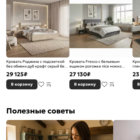
Кровать Роджина с подсветкой
Кровать Fresco с бельевым
Кро
без обивки дуб крафт серый без
ящиком рогожка nice мокко
гля
П/М 1600x2000, ортопедическое
1200x2000, изголовье мягкое
140
29 125
₽
27 130
₽
23
основание, изголовье жесткое
осн
В корзину
В корзину
В
Полезные советы