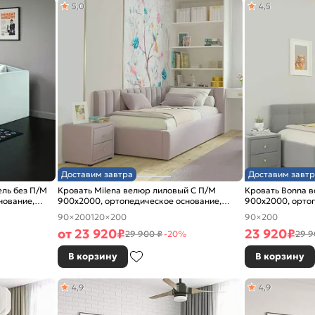
5,0
4,5
Доставим завтра
Доставим завтр
ель без П/М
Кровать Milena велюр лиловый С П/М
Кровать Bonna 
нование,
900x2000, ортопедическое основание,
900x2000, ортоп
изголовье мягкое
изголовье мягко
90×200
120×200
90×200
от
23 920
₽
23 920
₽
29 900 ₽
-20%
29 9
В корзину
В корзину
4,9
4,9