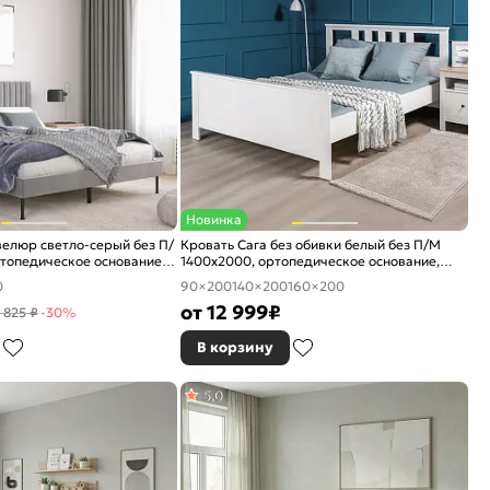
Новинка
елюр светло-серый без П/
Кровать Сага без обивки белый без П/М
топедическое основание,
1400x2000, ортопедическое основание,
е
изголовье жесткое
0
90×200
140×200
160×200
от
12 999
₽
 825 ₽
-30%
В корзину
5,0