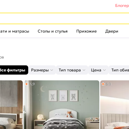
Блоге
ати и матрасы
Столы и стулья
Прихожие
Двери
ов
Все фильтры
Размеры
Тип товара
Цена
Тип оби
4,9
5,0