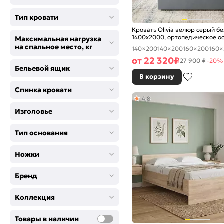
Тип кровати
Кровать Olivia велюр серый б
1400x2000, ортопедическое о
Максимальная нагрузка
изголовье мягкое
на спальное место, кг
140×200
140×200
160×200
160×
от
22 320
₽
27 900 ₽
-20%
Бельевой ящик
В корзину
Спинка кровати
4,8
Изголовье
Тип основания
Ножки
Бренд
Коллекция
Товары в наличии