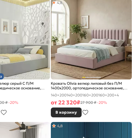
4,8
а
велюр серый С П/М
Кровать Olivia велюр лиловый без П/М
едическое основание,
1400x2000, ортопедическое основание,
е
изголовье мягкое
140×200
140×200
160×200
160×200
+4
от
22 320
₽
00 ₽
-20%
27 900 ₽
-20%
В корзину
4,8