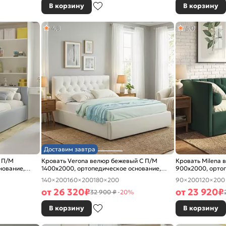
В корзину
В корзину
4,8
5,0
Доставим завтра
С П/М
Кровать Verona велюр бежевый С П/М
Кровать Milena 
нование,
1400x2000, ортопедическое основание,
900x2000, ортоп
изголовье мягкое
изголовье мягко
140×200
160×200
180×200
90×200
120×200
от
26 320
₽
от
23 920
₽
32 900 ₽
-20%
В корзину
В корзину