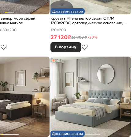
Доставим завтра
 велюр мора серый
Кровать Milena велюр серая С П/М
ловье мягкое
1200x2000, ортопедическое основание,
изголовье мягкое
0
180×200
120×200
27 120
₽
33 900 ₽
-20%
В корзину
4,8
Доставим завтра