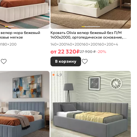
 велюр мора бежевый
Кровать Olivia велюр бежевый без П/М
ловье мягкое
1400x2000, ортопедическое основание,
изголовье мягкое
0
180×200
140×200
140×200
160×200
160×200
+4
от
22 320
₽
27 900 ₽
-20%
В корзину
4,9