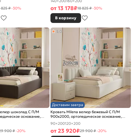
0
140×200
160×200
от
13 178
₽
 825 ₽
-30%
18 825 ₽
-30%
В корзину
5,0
Доставим завтра
 велюр шоколад С П/М
Кровать Milena велюр бежевый С П/М
едическое основание,
900x2000, ортопедическое основание,
е
изголовье мягкое
90×200
120×200
от
23 920
₽
29 900 ₽
-20%
29 900 ₽
-20%