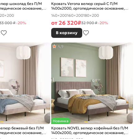
велюр шоколад без П/М
Кровать Verona велюр серый С П/М
педическое основание,
1400x2000, ортопедическое основание,
е
изголовье мягкое
120×200
140×200
160×200
180×200
от
26 320
₽
33 000 ₽
-20%
32 900 ₽
-20%
В корзину
4,9
Новинка
велюр бежевый без П/М
Кровать NOVEL велюр кофейный без П/М
педическое основание,
1400x2000, ортопедическое основание,
е
изголовье мягкое