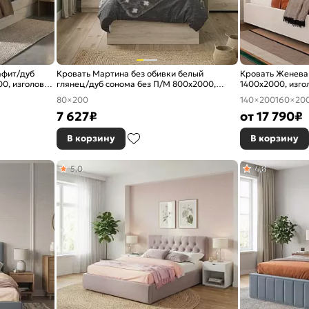
афит/дуб
Кровать Мартина без обивки белый
Кровать Женева
0, изголовье
глянец/дуб сонома без П/М 800x2000,
1400x2000, изго
изголовье жесткое
80×200
140×200
160×20
7 627
₽
от
17 790
₽
В корзину
В корзину
5,0
4,8