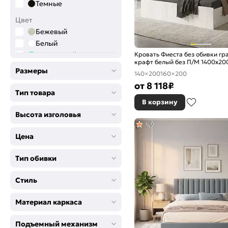
Темные
Цвет
Бежевый
Белый
Кровать Фиеста без обивки гр
Бирюзовый
крафт белый без П/М 1400x200
Голубой
жесткое
Размеры
140×200
160×200
Графитовый
от
8 118
₽
Желтый
Тип товара
Зелёный
В корзину
Коричневый
Высота изголовья
4,9
Розовый
Цена
Салатовый
Серый
Тип обивки
Синий
Сиреневый
Стиль
Фиолетовый
Черный
Материал каркаса
Подъемный механизм