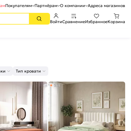
рам
Покупателям
Партнёрам
О компании
Адреса магазинов
Войти
Сравнение
Избранное
Корзина
вки
Тип кровати
5,0