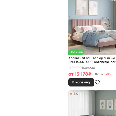
Новинка
Кровать NOVEL велюр пыльно 
П/М 1400x2000, ортопедическ
основание, изголовье мягкое
140×200
160×200
от
13 178
₽
18 825 ₽
-30%
В корзину
5,0