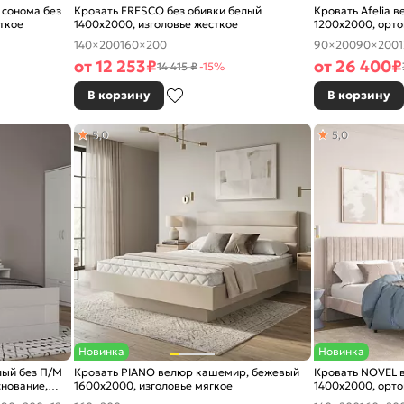
 сонома без
Кровать FRESCO без обивки белый
Кровать Afelia 
ткое
1400x2000, изголовье жесткое
1200x2000, орто
изголовье мягко
140×200
160×200
90×200
90×200
от
12 253
₽
от
26 400
₽
14 415 ₽
-15%
В корзину
В корзину
5,0
5,0
Новинка
Новинка
лый без П/М
Кровать PIANO велюр кашемир, бежевый
Кровать NOVEL 
снование,
1600x2000, изголовье мягкое
1400x2000, орто
изголовье мягко