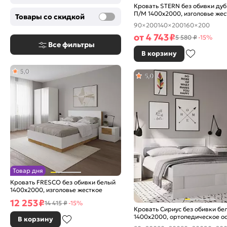
Кровать STERN без обивки дуб
П/М 1400x2000, изголовье жес
Товары со скидкой
90×200
140×200
160×200
от
4 743
₽
5 580 ₽
-15%
Все фильтры
В корзину
5,0
5,0
Товар дня
Кровать FRESCO без обивки белый
1400x2000, изголовье жесткое
12 253
₽
14 415 ₽
-15%
Кровать Сириус без обивки бе
1400x2000, ортопедическое о
В корзину
изголовье жесткое