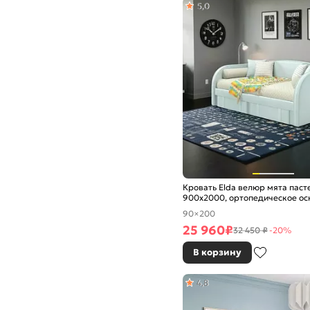
5,0
Кровать Elda велюр мята паст
900x2000, ортопедическое ос
изголовье мягкое
90×200
25 960
₽
32 450 ₽
-20%
В корзину
4,8