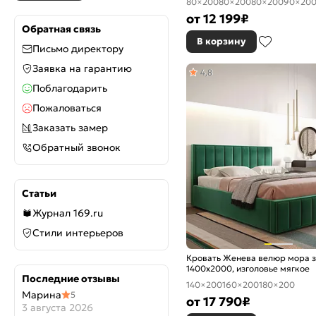
80×200
80×200
80×200
90×20
от
12 199
₽
Обратная связь
В корзину
Письмо директору
Заявка на гарантию
4,8
Поблагодарить
Пожаловаться
Заказать замер
Обратный звонок
Статьи
Журнал 169.ru
Стили интерьеров
Кровать Женева велюр мора 
1400x2000, изголовье мягкое
Последние отзывы
140×200
160×200
180×200
Марина
5
от
17 790
₽
3 августа 2026