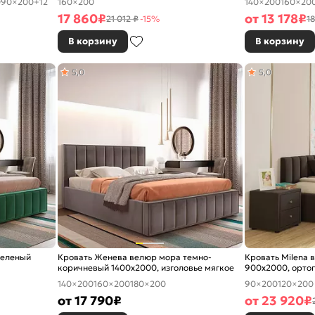
0
90×200
+12
160×200
140×200
160×20
17 860
₽
от
13 178
₽
21 012 ₽
-15%
18
В корзину
В корзину
5,0
5,0
зеленый
Кровать Женева велюр мора темно-
Кровать Milena
коричневый 1400x2000, изголовье мягкое
900x2000, ортоп
изголовье мягко
140×200
160×200
180×200
90×200
120×200
от
17 790
₽
от
23 920
₽