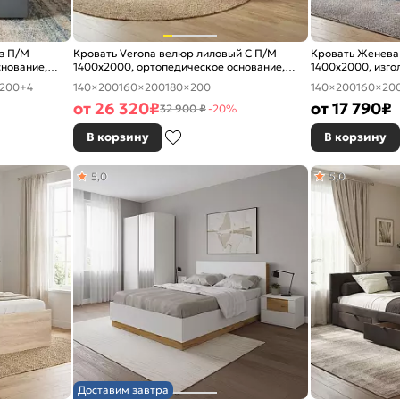
ез П/М
Кровать Verona велюр лиловый С П/М
Кровать Женева
снование,
1400x2000, ортопедическое основание,
1400x2000, изго
изголовье мягкое
200
+4
140×200
160×200
180×200
140×200
160×20
от
26 320
₽
от
17 790
₽
32 900 ₽
-20%
В корзину
В корзину
5,0
5,0
Доставим завтра