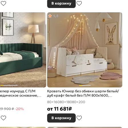
В корзину
4,8
велюр изумруд С П/М
Кровать Юниор без обивки шарли белый/
едическое основание,
дуб крафт белый без П/М 800x1600,
е
изголовье жесткое
80×160
80×180
80×200
от
11 681
₽
29 900 ₽
-20%
В корзину