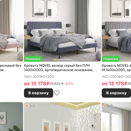
Новинка
Новинка
розовый без
Кровать NOVEL велюр серый без П/М
Кровать NOVEL в
ое
1400x2000, ортопедическое основание,
М 1400x2000, ор
изголовье мягкое
изголовье мягко
140×200
160×200
140×200
160×20
от
13 178
₽
от
13 178
₽
18 825 ₽
-30%
18
В корзину
В корзину
5,0
4,9