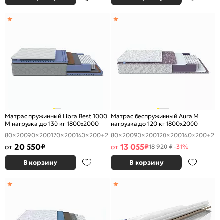
Матрас пружинный Libra Best 1000
Матрас беспружинный Aura М
M нагрузка до 130 кг 1800x2000
нагрузка до 120 кг 1800x2000
80×200
90×200
120×200
140×200
+2
80×200
90×200
120×200
140×200
+2
20 550
13 055
от
₽
от
₽
18 920 ₽
-31%
В корзину
В корзину