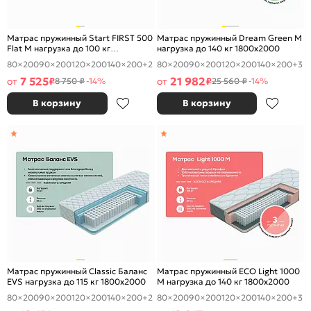
Матрас пружинный Start FIRST 500
Матрас пружинный Dream Green M
Flat M нагрузка до 100 кг
нагрузка до 140 кг 1800x2000
1800x2000
80×200
90×200
120×200
140×200
+2
80×200
90×200
120×200
140×200
+3
7 525
21 982
от
₽
от
₽
8 750 ₽
-14%
25 560 ₽
-14%
В корзину
В корзину
Матрас пружинный Classic Баланс
Матрас пружинный ECO Light 1000
EVS нагрузка до 115 кг 1800x2000
M нагрузка до 140 кг 1800x2000
80×200
90×200
120×200
140×200
+2
80×200
90×200
120×200
140×200
+3