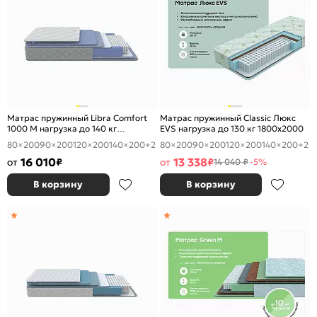
Матрас пружинный Libra Comfort
Матрас пружинный Classic Люкс
1000 M нагрузка до 140 кг
EVS нагрузка до 130 кг 1800x2000
1800x2000
80×200
90×200
120×200
140×200
+2
80×200
90×200
120×200
140×200
+2
16 010
13 338
от
₽
от
₽
14 040 ₽
-5%
В корзину
В корзину