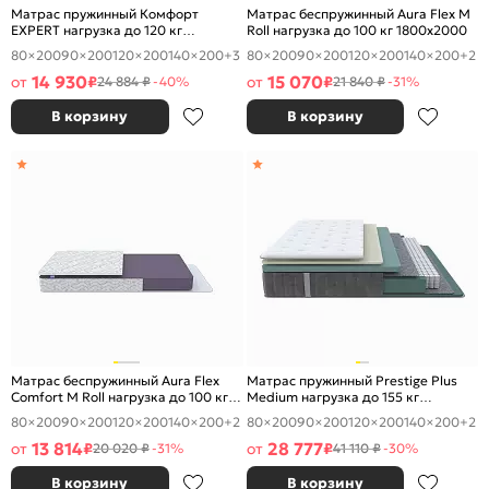
Матрас пружинный Комфорт
Матрас беспружинный Aura Flex M
EXPERT нагрузка до 120 кг
Roll нагрузка до 100 кг 1800x2000
1800x2000
80×200
90×200
120×200
140×200
+3
80×200
90×200
120×200
140×200
+2
14 930
15 070
от
₽
от
₽
24 884 ₽
-40%
21 840 ₽
-31%
В корзину
В корзину
Матрас беспружинный Aura Flex
Матрас пружинный Prestige Plus
Comfort M Roll нагрузка до 100 кг
Medium нагрузка до 155 кг
1800x2000
1800x2000
80×200
90×200
120×200
140×200
+2
80×200
90×200
120×200
140×200
+2
13 814
28 777
от
₽
от
₽
20 020 ₽
-31%
41 110 ₽
-30%
В корзину
В корзину