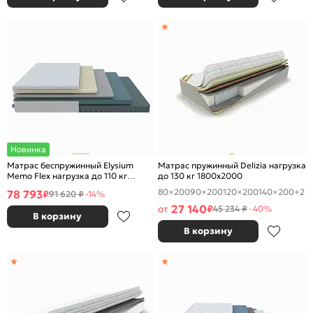
Новинка
Матрас беспружинный Elysium
Матрас пружинный Delizia нагрузка
Memo Flex нагрузка до 110 кг
до 130 кг 1800x2000
1800x2000
80×200
90×200
120×200
140×200
+2
78 793
₽
91 620 ₽
-14%
27 140
от
₽
45 234 ₽
-40%
В корзину
В корзину