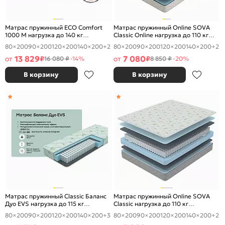
Матрас пружинный ECO Comfort
Матрас пружинный Online SOVA
1000 M нагрузка до 140 кг
Classic Online нагрузка до 110 кг
1800x2000
1800x2000
80×200
90×200
120×200
140×200
+2
80×200
90×200
120×200
140×200
+2
13 829
7 080
от
₽
от
₽
16 080 ₽
-14%
8 850 ₽
-20%
В корзину
В корзину
Матрас пружинный Classic Баланс
Матрас пружинный Online SOVA
Дуо EVS нагрузка до 115 кг
Classic нагрузка до 110 кг
1800x2000
1800x2000
80×200
90×200
120×200
140×200
+3
80×200
90×200
120×200
140×200
+2