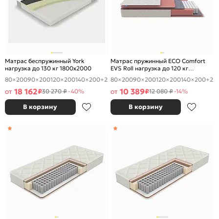
Матрас беспружинный York
Матрас пружинный ECO Comfort
нагрузка до 130 кг 1800x2000
EVS Roll нагрузка до 120 кг
1800x2000
80×200
90×200
120×200
140×200
+2
80×200
90×200
120×200
140×200
+2
18 162
10 389
от
₽
от
₽
30 270 ₽
-40%
12 080 ₽
-14%
В корзину
В корзину