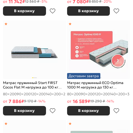
11 742
7 080
от
₽
от
₽
12 360 ₽
-5%
8 850 ₽
-20%
В корзину
В корзину
Доставим завтра
Матрас пружинный Start FIRST
Матрас пружинный ECO Optima
Cocos Flat M нагрузка до 100 кг
1000 M нагрузка до 130 кг
1800x2000
1800x2000
80×200
90×200
120×200
140×200
+2
80×200
90×200
120×200
140×200
+3
7 886
16 589
от
₽
от
₽
9 170 ₽
-14%
19 290 ₽
-14%
В корзину
В корзину