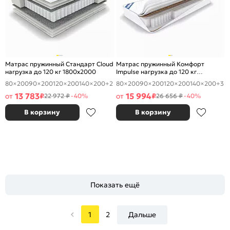
Матрас пружинный Стандарт Cloud
Матрас пружинный Комфорт
нагрузка до 120 кг 1800x2000
Impulse нагрузка до 120 кг
1800x2000
80×200
90×200
120×200
140×200
+2
80×200
90×200
120×200
140×200
+3
13 783
15 994
от
₽
от
₽
22 972 ₽
-40%
26 656 ₽
-40%
В корзину
В корзину
Показать ещё
1
2
Дальше