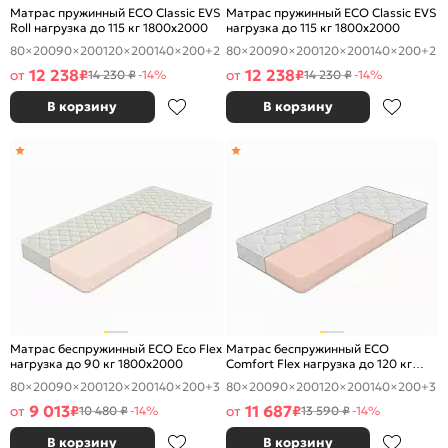
Матрас пружинный ECO Classic EVS
Матрас пружинный ECO Classic EVS
Roll нагрузка до 115 кг 1800x2000
нагрузка до 115 кг 1800x2000
80×200
90×200
120×200
140×200
+2
80×200
90×200
120×200
140×200
+2
12 238
12 238
от
₽
от
₽
14 230 ₽
-14%
14 230 ₽
-14%
В корзину
В корзину
Матрас беспружинный ECO Eco Flex
Матрас беспружинный ECO
нагрузка до 90 кг 1800x2000
Comfort Flex нагрузка до 120 кг
1800x2000
80×200
90×200
120×200
140×200
+3
80×200
90×200
120×200
140×200
+3
9 013
11 687
от
₽
от
₽
10 480 ₽
-14%
13 590 ₽
-14%
В корзину
В корзину