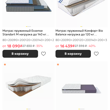
Матрас пружинный Essense
Матрас пружинный Комфорт Bio
Standart M нагрузка до 140 кг
Balance нагрузка до 120 кг
1800x2000
1800x2000
80×200
90×200
120×200
140×200
+2
80×200
90×200
120×200
140×200
+3
18 090
16 439
от
₽
от
₽
27 830 ₽
-35%
27 398 ₽
-40%
В корзину
В корзину