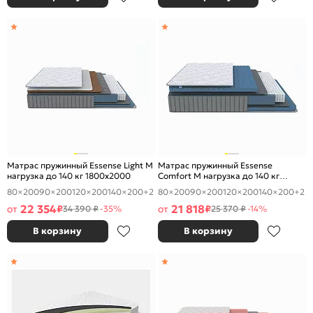
Матрас пружинный Essense Light M
Матрас пружинный Essense
нагрузка до 140 кг 1800x2000
Comfort М нагрузка до 140 кг
1800x2000
80×200
90×200
120×200
140×200
+2
80×200
90×200
120×200
140×200
+2
22 354
21 818
от
₽
от
₽
34 390 ₽
-35%
25 370 ₽
-14%
В корзину
В корзину