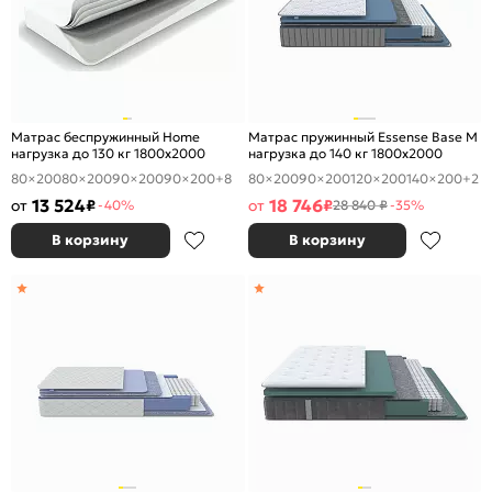
Матрас беспружинный Home
Матрас пружинный Essense Base M
нагрузка до 130 кг 1800x2000
нагрузка до 140 кг 1800x2000
80×200
80×200
90×200
90×200
+8
80×200
90×200
120×200
140×200
+2
13 524
18 746
от
₽
от
₽
-40%
28 840 ₽
-35%
В корзину
В корзину