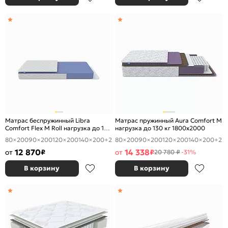
Матрас беспружинный Libra
Матрас пружинный Aura Comfort M
Comfort Flex M Roll нагрузка до 120
нагрузка до 130 кг 1800x2000
кг 1800x2000
80×200
90×200
120×200
140×200
+2
80×200
90×200
120×200
140×200
+2
12 870
14 338
от
₽
от
₽
20 780 ₽
-31%
В корзину
В корзину