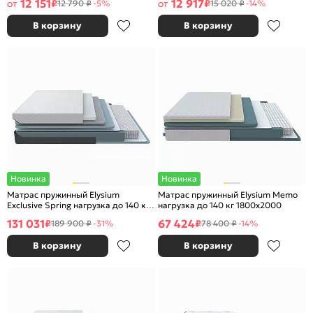
12 151
12 917
от
₽
от
₽
12 790 ₽
-5%
15 020 ₽
-14%
В корзину
В корзину
Новинка
Новинка
Матрас пружинный Elysium
Матрас пружинный Elysium Memo
Exclusive Spring нагрузка до 140 кг
нагрузка до 140 кг 1800x2000
1800x2000
131 031
67 424
₽
₽
189 900 ₽
-31%
78 400 ₽
-14%
В корзину
В корзину