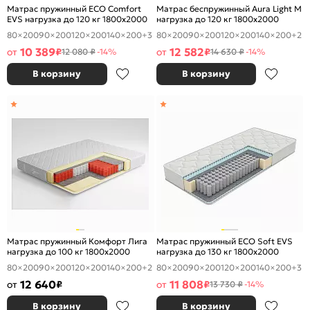
Матрас пружинный ECO Comfort
Матрас беспружинный Aura Light M
EVS нагрузка до 120 кг 1800x2000
нагрузка до 120 кг 1800x2000
80×200
90×200
120×200
140×200
+3
80×200
90×200
120×200
140×200
+2
10 389
12 582
от
₽
от
₽
12 080 ₽
-14%
14 630 ₽
-14%
В корзину
В корзину
Матрас пружинный Комфорт Лига
Матрас пружинный ECO Soft EVS
нагрузка до 100 кг 1800x2000
нагрузка до 130 кг 1800x2000
80×200
90×200
120×200
140×200
+2
80×200
90×200
120×200
140×200
+3
12 640
11 808
от
₽
от
₽
13 730 ₽
-14%
В корзину
В корзину