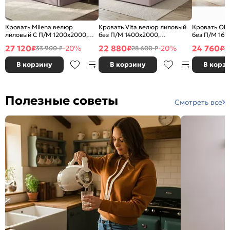
Кровать Milena велюр
Кровать Vita велюр лиловый
Кровать Oli
лиловый С П/М 1200x2000,
без П/М 1400x2000,
без П/М 160
ортопедическое основание,
ортопедическое основание,
ортопедичес
27 120
22 880
24 760
₽
-20%
₽
-20%
₽
33 900 ₽
28 600 ₽
3
изголовье мягкое
изголовье мягкое
изголовье м
В корзину
В корзину
В корз
Полезные советы
Смотреть все