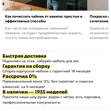
Как почистить чайник от накипи: простые и
Покраска ст
эффективные способы
сочетания,
Как часто мы пользуемся чайником?
Окраска пов
Наверно, не будет преувеличением сказать,
экономичный
что это самая востребованная...
возможность
Быстрая доставка
Поднимем на этаж, соберём мебель для вас
Гарантия на сборку
Сборка корпусной мебели с гарантией 18 месяцев
Рассрочка 0%
Первоначальный взнос 0%, без переплат и скрытых
комиссий, на 6 месяцев!
В наличии — 1935 моделей
Посетите наши шоу-румы: рядом с метро, есть парковка,
профессиональные консультанты