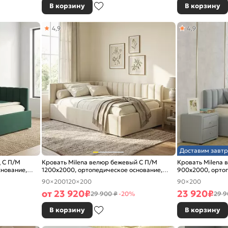
В корзину
В корзину
4,9
4,9
Доставим завтр
д С П/М
Кровать Milena велюр бежевый С П/М
Кровать Milena 
снование,
1200x2000, ортопедическое основание,
900x2000, ортоп
изголовье мягкое
изголовье мягко
90×200
120×200
90×200
от
23 920
₽
23 920
₽
29 900 ₽
-20%
29 9
В корзину
В корзину