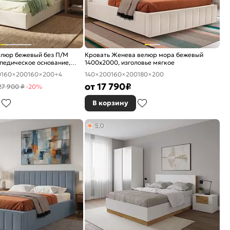
велюр бежевый без П/М
Кровать Женева велюр мора бежевый
педическое основание,
1400x2000, изголовье мягкое
е
0
160×200
160×200
+4
140×200
160×200
180×200
от
17 790
₽
27 900 ₽
-20%
В корзину
5,0