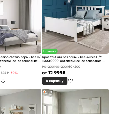
Новинка
елюр светло-серый без П/
Кровать Сага без обивки белый без П/М
топедическое основание,
1400x2000, ортопедическое основание,
е
изголовье жесткое
0
90×200
140×200
160×200
от
12 999
₽
 825 ₽
-30%
В корзину
5,0