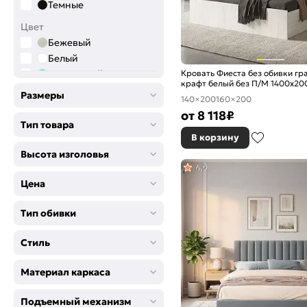
Темные
Цвет
Бежевый
Белый
Кровать Фиеста без обивки гр
Бирюзовый
крафт белый без П/М 1400x200
Голубой
жесткое
Размеры
140×200
160×200
Графитовый
от
8 118
₽
Желтый
Тип товара
Зелёный
В корзину
Коричневый
Высота изголовья
4,9
Розовый
Цена
Салатовый
Серый
Тип обивки
Синий
Сиреневый
Стиль
Фиолетовый
Черный
Материал каркаса
Подъемный механизм