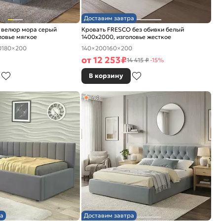
Доставим завтра
 велюр мора серый
Кровать FRESCO без обивки белый
ловье мягкое
1400x2000, изголовье жесткое
0
180×200
140×200
160×200
от
12 253
₽
14 415 ₽
-15%
В корзину
4,8
а
Доставим завтра