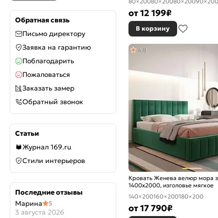
80×200
80×200
80×200
90×20
от
12 199
₽
Обратная связь
В корзину
Письмо директору
Заявка на гарантию
4,8
Поблагодарить
Пожаловаться
Заказать замер
Обратный звонок
Статьи
Журнал 169.ru
Стили интерьеров
Кровать Женева велюр мора 
1400x2000, изголовье мягкое
Последние отзывы
140×200
160×200
180×200
Марина
5
от
17 790
₽
3 августа 2026