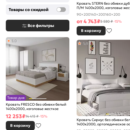
Кровать STERN без обивки дуб
П/М 1400x2000, изголовье жес
Товары со скидкой
90×200
140×200
160×200
от
4 743
₽
5 580 ₽
-15%
Все фильтры
В корзину
5,0
5,0
Товар дня
Кровать FRESCO без обивки белый
1400x2000, изголовье жесткое
12 253
₽
14 415 ₽
-15%
Кровать Сириус без обивки бе
1400x2000, ортопедическое о
В корзину
изголовье жесткое