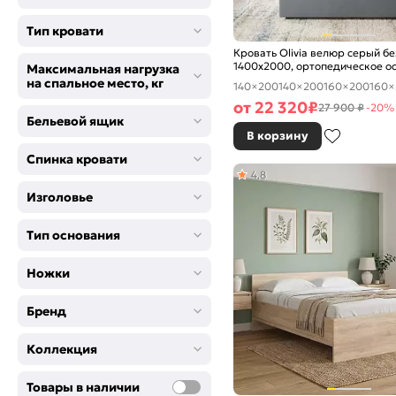
Тип кровати
Кровать Olivia велюр серый б
1400x2000, ортопедическое о
Максимальная нагрузка
изголовье мягкое
на спальное место, кг
140×200
140×200
160×200
160×
от
22 320
₽
27 900 ₽
-20%
Бельевой ящик
В корзину
Спинка кровати
4,8
Изголовье
Тип основания
Ножки
Бренд
Коллекция
Товары в наличии