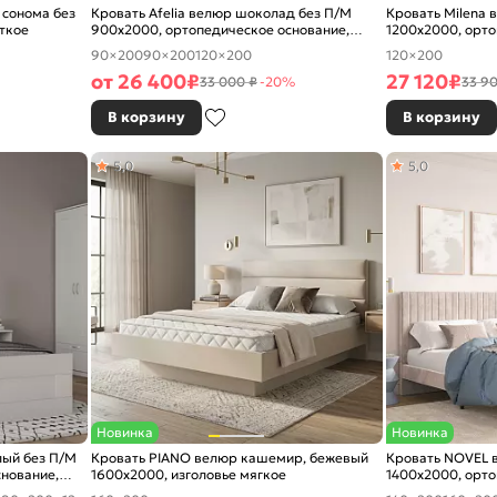
 сонома без
Кровать Afelia велюр шоколад без П/М
Кровать Milena 
ткое
900x2000, ортопедическое основание,
1200x2000, орто
изголовье мягкое
изголовье мягко
90×200
90×200
120×200
120×200
от
26 400
₽
27 120
₽
33 000 ₽
-20%
33 90
В корзину
В корзину
5,0
5,0
Новинка
Новинка
лый без П/М
Кровать PIANO велюр кашемир, бежевый
Кровать NOVEL 
снование,
1600x2000, изголовье мягкое
1400x2000, орто
изголовье мягко