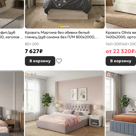
афит/дуб
Кровать Мартина без обивки белый
Кровать Olivia 
0, изголовье
глянец/дуб сонома без П/М 800x2000,
1400x2000, орто
изголовье жесткое
изголовье мягко
80×200
140×200
140×20
7 627
₽
от
22 320
₽
В корзину
В корзину
5,0
4,8