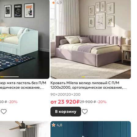
4,9
люр мята пастель без П/М
Кровать Milena велюр лиловый С П/М
едическое основание,
1200x2000, ортопедическое основание,
е
изголовье мягкое
90×200
120×200
от
23 920
₽
50 ₽
-20%
29 900 ₽
-20%
В корзину
4,8