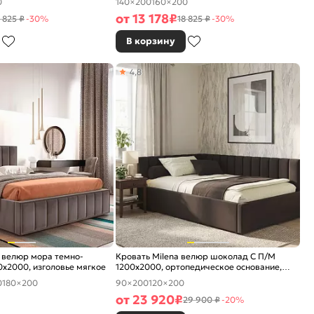
0
140×200
160×200
от
13 178
₽
 825 ₽
-30%
18 825 ₽
-30%
В корзину
4,8
 велюр мора темно-
Кровать Milena велюр шоколад С П/М
x2000, изголовье мягкое
1200x2000, ортопедическое основание,
изголовье мягкое
0
180×200
90×200
120×200
от
23 920
₽
29 900 ₽
-20%