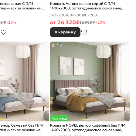
велюр серая С П/М
Кровать Verona велюр серый С П/М
педическое основание,
1400x2000, ортопедическое основание,
е
изголовье мягкое
140×200
160×200
180×200
от
26 320
₽
0 ₽
-20%
32 900 ₽
-20%
В корзину
4,9
Новинка
велюр бежевый без П/М
Кровать NOVEL велюр кофейный без П/М
педическое основание,
1400x2000, ортопедическое основание,
е
изголовье мягкое