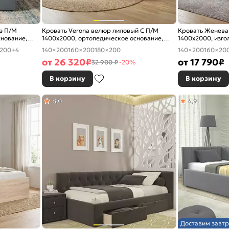
ез П/М
Кровать Verona велюр лиловый С П/М
Кровать Женева
снование,
1400x2000, ортопедическое основание,
1400x2000, изго
изголовье мягкое
200
+4
140×200
160×200
180×200
140×200
160×20
от
26 320
₽
от
17 790
₽
32 900 ₽
-20%
В корзину
В корзину
5,0
4,9
Доставим завтр