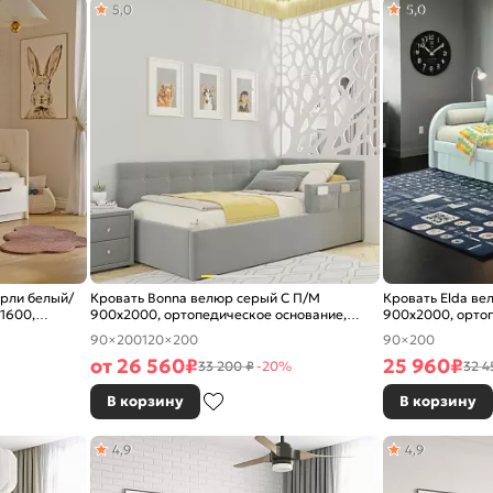
5,0
5,0
рли белый/
Кровать Bonna велюр серый С П/М
Кровать Elda ве
1600,
900x2000, ортопедическое основание,
900x2000, ортоп
изголовье мягкое
изголовье мягко
90×200
120×200
90×200
от
26 560
₽
25 960
₽
33 200 ₽
-20%
32 4
В корзину
В корзину
4,9
4,9