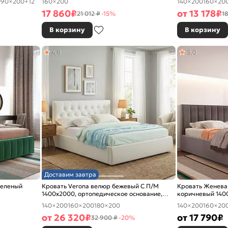
0
90×200
+12
160×200
140×200
160×20
17 860
₽
от
13 178
₽
21 012 ₽
-15%
18
В корзину
В корзину
4,8
5,0
Доставим завтра
зеленый
Кровать Verona велюр бежевый С П/М
Кровать Женева
1400x2000, ортопедическое основание,
коричневый 1400
изголовье мягкое
140×200
160×200
180×200
140×200
160×20
от
26 320
₽
от
17 790
₽
32 900 ₽
-20%