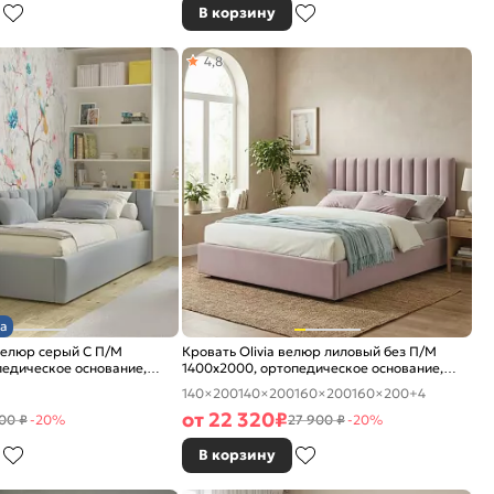
В корзину
4,8
а
велюр серый С П/М
Кровать Olivia велюр лиловый без П/М
едическое основание,
1400x2000, ортопедическое основание,
е
изголовье мягкое
140×200
140×200
160×200
160×200
+4
от
22 320
₽
00 ₽
-20%
27 900 ₽
-20%
В корзину