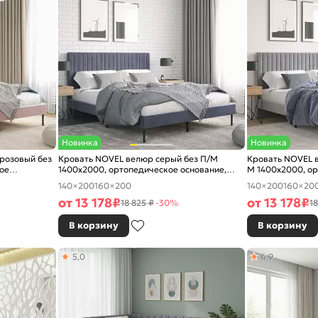
Новинка
Новинка
розовый без
Кровать NOVEL велюр серый без П/М
Кровать NOVEL в
ое
1400x2000, ортопедическое основание,
М 1400x2000, ор
изголовье мягкое
изголовье мягко
140×200
160×200
140×200
160×20
от
13 178
₽
от
13 178
₽
18 825 ₽
-30%
18
В корзину
В корзину
5,0
4,9