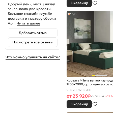
В корзину
Добрый день, месяц назад
заказывала две кровати.
Большое спасибо службе
5,0
доставки и мастеру сборки
Ар...
Читать далее
Добавить отзыв
Посмотреть все отзывы
Что можно улучшить на сайте?
Кровать Milena велюр изумру
1200x2000, ортопедическое о
изголовье мягкое
90×200
120×200
от
23 920
₽
29 900 ₽
-20%
В корзину