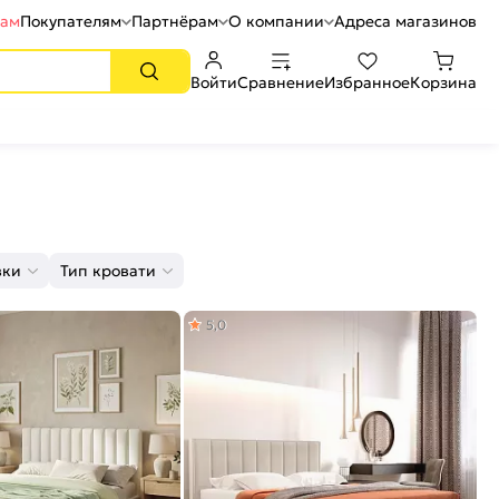
рам
Покупателям
Партнёрам
О компании
Адреса магазинов
Войти
Сравнение
Избранное
Корзина
вки
Тип кровати
5,0