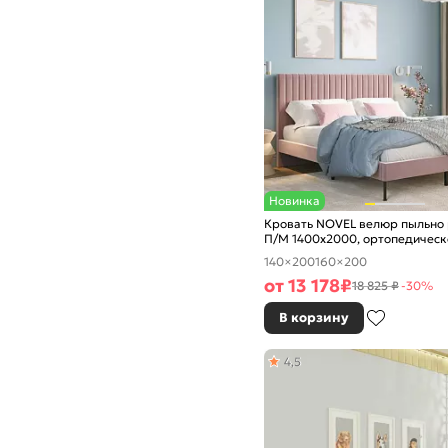
Новинка
Кровать NOVEL велюр пыльно 
П/М 1400x2000, ортопедическ
основание, изголовье мягкое
140×200
160×200
от
13 178
₽
18 825 ₽
-30%
В корзину
4,5