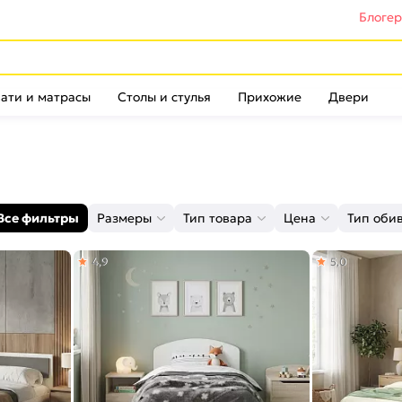
Блоге
ати и матрасы
Столы и стулья
Прихожие
Двери
Все фильтры
Размеры
Тип товара
Цена
Тип оби
4,9
5,0