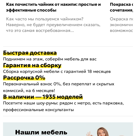
Как почистить чайник от накипи: простые и
Покраска ст
эффективные способы
сочетания,
Как часто мы пользуемся чайником?
Окраска пов
Наверно, не будет преувеличением сказать,
экономичный
что это самая востребованная...
возможность
Быстрая доставка
Поднимем на этаж, соберём мебель для вас
Гарантия на сборку
Сборка корпусной мебели с гарантией 18 месяцев
Рассрочка 0%
Первоначальный взнос 0%, без переплат и скрытых
комиссий, на 6 месяцев!
В наличии — 1935 моделей
Посетите наши шоу-румы: рядом с метро, есть парковка,
профессиональные консультанты