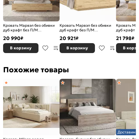
Кровать Марвэл без обивки
Кровать Марвэл без обивки
Кровать Мар
дуб крафт без П/М
дуб крафт без П/М
дуб крафт б
1600x2000, ортопедическое
1600x2000, ортопедическое
1600x2000,
20 990
20 921
21 798
₽
₽
₽
основание, изголовье жесткое
основание, изголовье жесткое
основание, 
В корзину
В корзину
В корз
Похожие товары
Доставим з