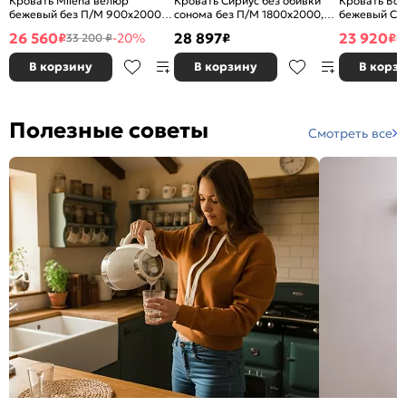
Кровать Milena велюр
Кровать Сириус без обивки
Кровать Bo
бежевый без П/М 900x2000,
сонома без П/М 1800x2000,
бежевый С 
ортопедическое основание,
ортопедическое основание,
ортопедичес
26 560
28 897
23 920
₽
-20%
₽
₽
33 200 ₽
2
изголовье мягкое
изголовье жесткое
изголовье м
В корзину
В корзину
В корз
Полезные советы
Смотреть все