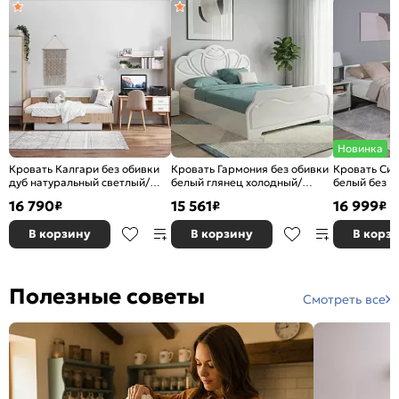
Новинка
Кровать Калгари без обивки
Кровать Гармония без обивки
Кровать Сир
дуб натуральный светлый/
белый глянец холодный/
белый без П
белый матовый без П/М
белый без П/М 1400x2000,
ортопедичес
16 790
15 561
16 999
₽
₽
₽
900x2000, ортопедическое
изголовье жесткое
изголовье ж
основание, изголовье жесткое
В корзину
В корзину
В корз
Полезные советы
Смотреть все