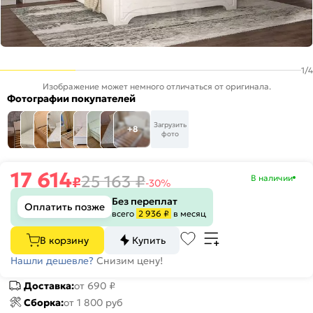
1
/
4
Изображение может немного отличаться от оригинала.
Фотографии покупателей
Загрузить
+8
фото
17 614
25 163
₽
В наличии
₽
-30%
Без переплат
Оплатить позже
всего
2 936 ₽
в месяц
В корзину
Купить
Нашли дешевле?
Снизим цену!
Доставка:
от 690 ₽
Сборка:
от 1 800 руб