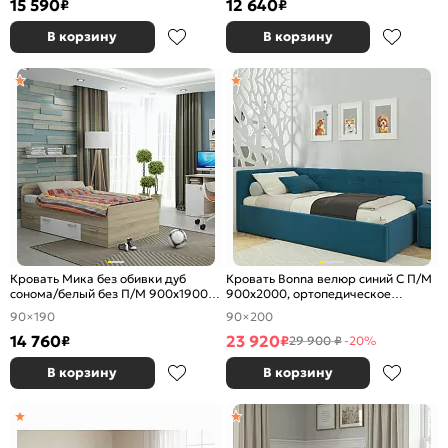
15 590
12 640
₽
₽
В корзину
В корзину
Кровать Мика без обивки дуб
Кровать Bonna велюр синий С П/М
сонома/белый без П/М 900x1900,
900x2000, ортопедическое
изголовье жесткое
основание, изголовье мягкое
90×190
90×200
14 760
23 920
₽
₽
29 900 ₽
-20%
В корзину
В корзину