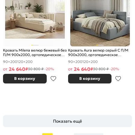
Кровать Milena велюр бежевый без
Кровать Aura велюр серый С П/М
П/М 900x2000, ортопедическое
900x2000, ортопедическое
основание, изголовье мягкое
основание, изголовье мягкое
90×200
120×200
90×200
120×200
24 640
24 640
от
₽
от
₽
30 800 ₽
-20%
30 800 ₽
-20%
В корзину
В корзину
Показать ещё