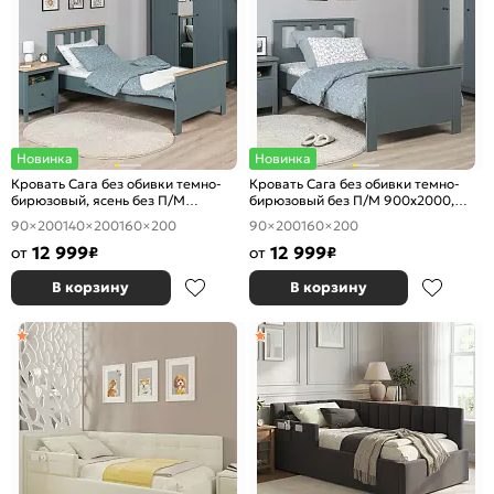
Новинка
Новинка
Кровать Сага без обивки темно-
Кровать Сага без обивки темно-
бирюзовый, ясень без П/М
бирюзовый без П/М 900x2000,
900x2000, ортопедическое
ортопедическое основание,
90×200
140×200
160×200
90×200
160×200
основание, изголовье жесткое
изголовье жесткое
12 999
12 999
от
₽
от
₽
В корзину
В корзину