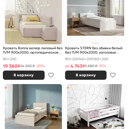
Кровать Bonna велюр лиловый без
Кровать STERN без обивки белый
П/М 900x2000, ортопедическое
без П/М 900x2000, изголовье
основание, изголовье мягкое
жесткое
90×200
90×200
140×200
160×200
19 360
4 743
₽
от
₽
24 200 ₽
-20%
5 580 ₽
-15%
В корзину
В корзину