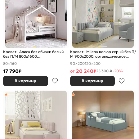
Кровать Алиса без обивки белый
Кровать Milena велюр серый без П/
без П/М 800x1600,
М 900x2000, ортопедическое
ортопедическое основание,
основание, изголовье мягкое
80×160
90×200
120×200
изголовье жесткое
17 790
20 240
₽
от
₽
25 300 ₽
-20%
В корзину
В корзину