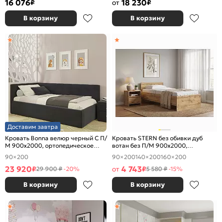
16 076
18 230
₽
от
₽
В корзину
В корзину
Доставим завтра
Кровать Bonna велюр черный С П/
Кровать STERN без обивки дуб
М 900x2000, ортопедическое
вотан без П/М 900x2000,
основание, изголовье мягкое
изголовье жесткое
90×200
90×200
140×200
160×200
23 920
4 743
₽
от
₽
29 900 ₽
-20%
5 580 ₽
-15%
В корзину
В корзину