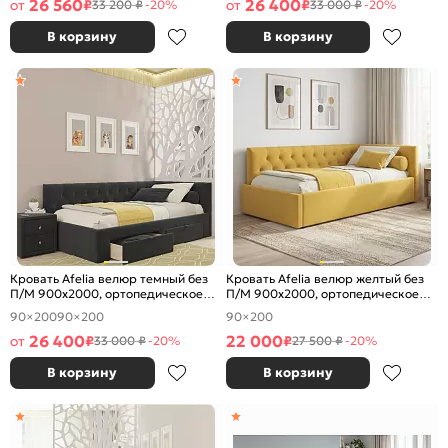
26 560
26 400
от
₽
от
₽
33 200 ₽
-20%
33 000 ₽
-20%
В корзину
В корзину
Кровать Afelia велюр темный без
Кровать Afelia велюр желтый без
П/М 900x2000, ортопедическое
П/М 900x2000, ортопедическое
основание, изголовье мягкое
основание, изголовье мягкое
90×200
90×200
90×200
26 400
22 000
от
₽
₽
33 000 ₽
-20%
27 500 ₽
-20%
В корзину
В корзину