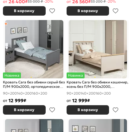
26 400
26 560
от
₽
от
₽
33 000 ₽
-20%
33 200 ₽
-20%
В корзину
В корзину
Новинка
Новинка
Кровать Сага без обивки серый без
Кровать Сага без обивки кашемир,
П/М 900x2000, ортопедическое
ясень без П/М 900x2000,
основание, изголовье жесткое
ортопедическое основание,
90×200
140×200
160×200
90×200
140×200
160×200
изголовье жесткое
12 999
12 999
от
₽
от
₽
В корзину
В корзину