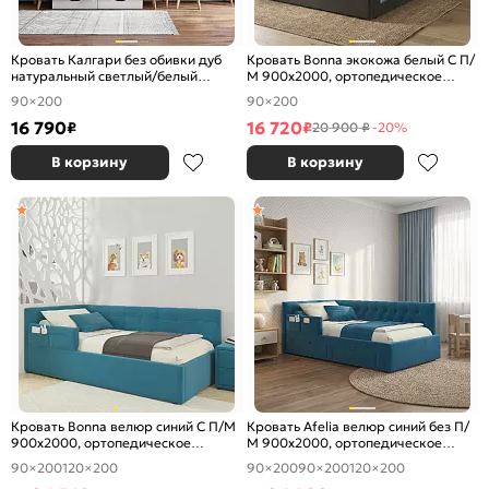
Кровать Калгари без обивки дуб
Кровать Bonna экокожа белый С П/
натуральный светлый/белый
М 900x2000, ортопедическое
матовый без П/М 900x2000,
основание, изголовье мягкое
90×200
90×200
ортопедическое основание,
изголовье жесткое
16 790
16 720
₽
₽
20 900 ₽
-20%
В корзину
В корзину
Кровать Bonna велюр синий С П/М
Кровать Afelia велюр синий без П/
900x2000, ортопедическое
М 900x2000, ортопедическое
основание, изголовье мягкое
основание, изголовье мягкое
90×200
120×200
90×200
90×200
120×200