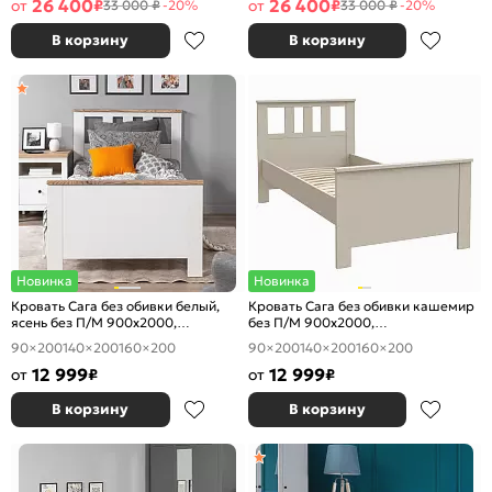
26 400
26 400
от
₽
от
₽
33 000 ₽
-20%
33 000 ₽
-20%
В корзину
В корзину
Новинка
Новинка
Кровать Сага без обивки белый,
Кровать Сага без обивки кашемир
ясень без П/М 900x2000,
без П/М 900x2000,
ортопедическое основание,
ортопедическое основание,
90×200
140×200
160×200
90×200
140×200
160×200
изголовье жесткое
изголовье жесткое
12 999
12 999
от
₽
от
₽
В корзину
В корзину