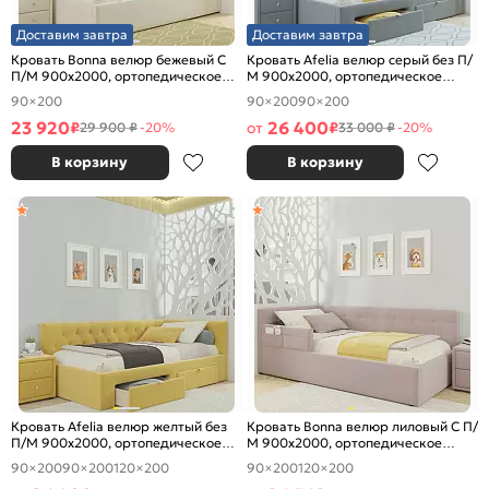
Доставим завтра
Доставим завтра
Кровать Bonna велюр бежевый С
Кровать Afelia велюр серый без П/
П/М 900x2000, ортопедическое
М 900x2000, ортопедическое
основание, изголовье мягкое
основание, изголовье мягкое
90×200
90×200
90×200
23 920
26 400
₽
от
₽
29 900 ₽
-20%
33 000 ₽
-20%
В корзину
В корзину
Кровать Afelia велюр желтый без
Кровать Bonna велюр лиловый С П/
П/М 900x2000, ортопедическое
М 900x2000, ортопедическое
основание, изголовье мягкое
основание, изголовье мягкое
90×200
90×200
120×200
90×200
120×200