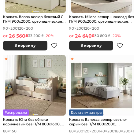
Кровать Bonna велюр бежевый С
Кровать Milena велюр шоколад без
П/М 900x2000, ортопедическое
П/М 900x2000, ортопедическое
основание, изголовье мягкое
основание, изголовье мягкое
90×200
120×200
90×200
120×200
26 560
24 640
от
₽
от
₽
33 200 ₽
-20%
30 800 ₽
-20%
В корзину
В корзину
Распродажа
Доставим завтра
Кровать Юта без обивки
Кровать Ванесса велюр светло-
коричневый без П/М 800x1600,
серый без П/М 800x2000,
изголовье жесткое
изголовье мягкое
80×160
80×200
120×200
140×200
160×200
+1