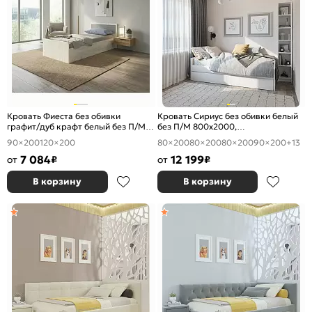
Кровать Фиеста без обивки
Кровать Сириус без обивки белый
графит/дуб крафт белый без П/М
без П/М 800x2000,
900x2000, изголовье жесткое
ортопедическое основание,
90×200
120×200
80×200
80×200
80×200
90×200
+13
изголовье жесткое
7 084
12 199
от
₽
от
₽
В корзину
В корзину