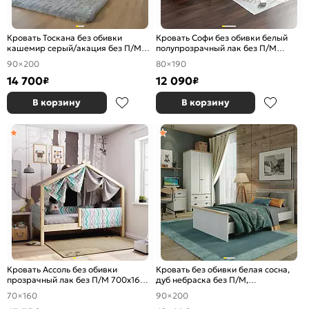
Кровать Тоскана без обивки
Кровать Софи без обивки белый
кашемир серый/акация без П/М
полупрозрачный лак без П/М
900x2000, изголовье жесткое
800x1900, ортопедическое
90×200
80×190
основание, изголовье жесткое
14 700
12 090
₽
₽
В корзину
В корзину
Кровать Ассоль без обивки
Кровать без обивки белая сосна,
прозрачный лак без П/М 700x1600,
дуб небраска без П/М,
ортопедическое основание,
ортопедическое основание
70×160
90×200
изголовье жесткое