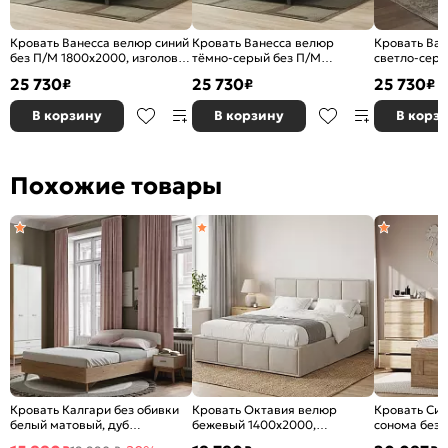
Кровать Ванесса велюр синий
Кровать Ванесса велюр
Кровать Ва
без П/М 1800x2000, изголовье
тёмно-серый без П/М
светло-серы
мягкое
1800x2000, изголовье мягкое
1800x2000, 
25 730
25 730
25 730
₽
₽
₽
В корзину
В корзину
В корз
Похожие товары
Кровать Калгари без обивки
Кровать Октавия велюр
Кровать Сир
белый матовый, дуб
бежевый 1400x2000,
сонома без 
натуральный светлый
изголовье мягкое
ортопедичес