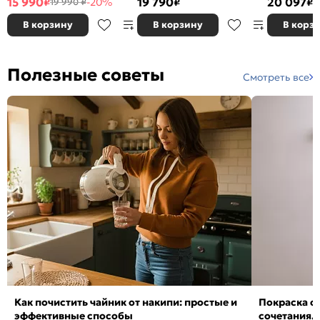
15 990
19 790
20 097
₽
-20%
₽
₽
19 990 ₽
1400x2000, изголовье жесткое
изголовье ж
В корзину
В корзину
В корз
Полезные советы
Смотреть все
Как почистить чайник от накипи: простые и
Покраска ст
эффективные способы
сочетания,