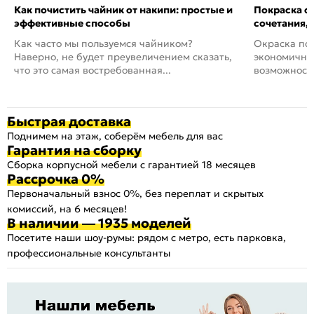
Как почистить чайник от накипи: простые и
Покраска ст
эффективные способы
сочетания,
Как часто мы пользуемся чайником?
Окраска пов
Наверно, не будет преувеличением сказать,
экономичный
что это самая востребованная...
возможность
Быстрая доставка
Поднимем на этаж, соберём мебель для вас
Гарантия на сборку
Сборка корпусной мебели с гарантией 18 месяцев
Рассрочка 0%
Первоначальный взнос 0%, без переплат и скрытых
комиссий, на 6 месяцев!
В наличии — 1935 моделей
Посетите наши шоу-румы: рядом с метро, есть парковка,
профессиональные консультанты