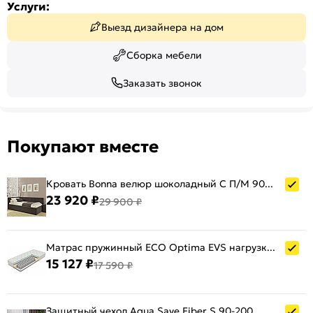
Услуги:
Выезд дизайнера на дом
Сборка мебели
Заказать звонок
Покупают вместе
Кровать Bonna велюр шоколадный С П/М 900x2000, ортопедическое основание, изголовье мягкое
23 920 ₽
29 900 ₽
Матрас пружинный ECO Optima EVS нагрузка до 130 кг 900x2000
15 127 ₽
17 590 ₽
Защитный чехол Aqua Save Fiber S 90-200