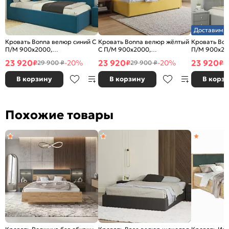
Доставим з
Кровать Bonna велюр синий С
Кровать Bonna велюр жёлтый
Кровать Bon
П/М 900x2000,
С П/М 900x2000,
П/М 900x20
ортопедическое основание,
ортопедическое основание,
ортопедичес
23 920
23 920
23 920
₽
-20%
₽
-20%
₽
29 900 ₽
29 900 ₽
2
изголовье мягкое
изголовье мягкое
изголовье м
В корзину
В корзину
В корз
Похожие товары