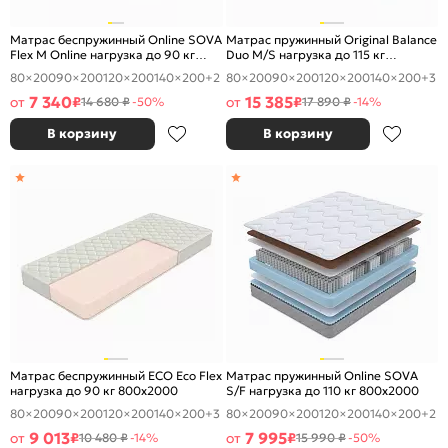
Матрас беспружинный Online SOVA
Матрас пружинный Original Balance
Flex M Online нагрузка до 90 кг
Duo M/S нагрузка до 115 кг
800x2000
800x2000
80×200
90×200
120×200
140×200
+2
80×200
90×200
120×200
140×200
+3
7 340
15 385
от
₽
от
₽
14 680 ₽
-50%
17 890 ₽
-14%
В корзину
В корзину
Матрас беспружинный ECO Eco Flex
Матрас пружинный Online SOVA
нагрузка до 90 кг 800x2000
S/F нагрузка до 110 кг 800x2000
80×200
90×200
120×200
140×200
+3
80×200
90×200
120×200
140×200
+2
9 013
7 995
от
₽
от
₽
10 480 ₽
-14%
15 990 ₽
-50%