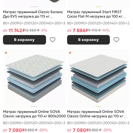
Матрас пружинный Classic Баланс
Матрас пружинный Start FIRST
Дуо EVS нагрузка до 115 кг
Cocos Flat M нагрузка до 100 кг
800x2000
800x2000
80×200
90×200
120×200
140×200
+3
80×200
90×200
120×200
140×200
+2
11 742
7 886
от
₽
от
₽
12 360 ₽
-5%
9 170 ₽
-14%
В корзину
В корзину
Матрас пружинный Online SOVA
Матрас пружинный Online SOVA
Classic нагрузка до 110 кг 800x2000
Classic Online нагрузка до 110 кг
800x2000
80×200
90×200
120×200
140×200
+2
80×200
90×200
120×200
140×200
+2
7 080
7 080
от
₽
от
₽
8 850 ₽
-20%
8 850 ₽
-20%