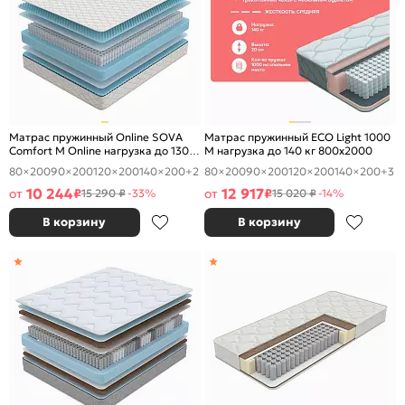
Матрас пружинный Online SOVA
Матрас пружинный ECO Light 1000
Comfort M Online нагрузка до 130
M нагрузка до 140 кг 800x2000
кг 800x2000
80×200
90×200
120×200
140×200
+2
80×200
90×200
120×200
140×200
+3
10 244
12 917
от
₽
от
₽
15 290 ₽
-33%
15 020 ₽
-14%
В корзину
В корзину