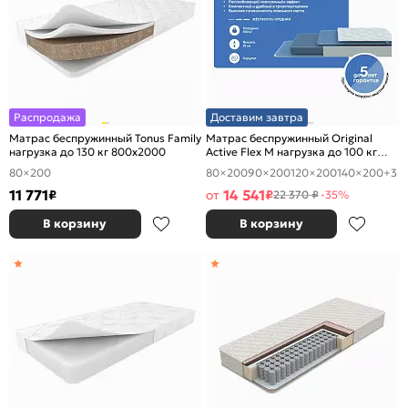
Распродажа
Доставим завтра
Матрас беспружинный Tonus Family
Матрас беспружинный Original
нагрузка до 130 кг 800x2000
Active Flex M нагрузка до 100 кг
800x2000
80×200
80×200
90×200
120×200
140×200
+3
11 771
14 541
₽
от
₽
22 370 ₽
-35%
В корзину
В корзину