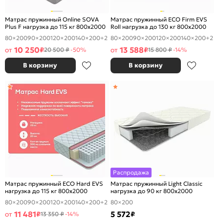
Матрас пружинный Online SOVA
Матрас пружинный ECO Firm EVS
Plus F нагрузка до 115 кг 800x2000
Roll нагрузка до 130 кг 800x2000
80×200
90×200
120×200
140×200
+2
80×200
90×200
120×200
140×200
+2
10 250
13 588
от
₽
от
₽
20 500 ₽
-50%
15 800 ₽
-14%
В корзину
В корзину
Распродажа
Матрас пружинный ECO Hard EVS
Матрас пружинный Light Classic
нагрузка до 115 кг 800x2000
нагрузка до 90 кг 800x2000
80×200
90×200
120×200
140×200
+2
80×200
11 481
5 572
от
₽
₽
13 350 ₽
-14%