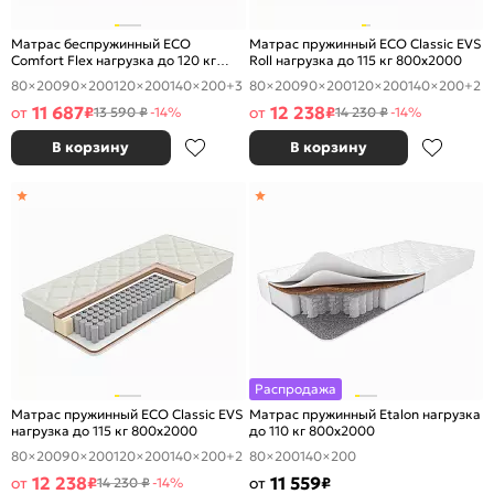
Матрас беспружинный ECO
Матрас пружинный ECO Classic EVS
Comfort Flex нагрузка до 120 кг
Roll нагрузка до 115 кг 800x2000
800x2000
80×200
90×200
120×200
140×200
+3
80×200
90×200
120×200
140×200
+2
11 687
12 238
от
₽
от
₽
13 590 ₽
-14%
14 230 ₽
-14%
В корзину
В корзину
Распродажа
Матрас пружинный ECO Classic EVS
Матрас пружинный Etalon нагрузка
нагрузка до 115 кг 800x2000
до 110 кг 800x2000
80×200
90×200
120×200
140×200
+2
80×200
140×200
12 238
11 559
от
₽
от
₽
14 230 ₽
-14%