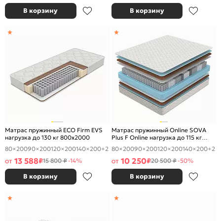
В корзину
В корзину
Матрас пружинный ECO Firm EVS
Матрас пружинный Online SOVA
нагрузка до 130 кг 800x2000
Plus F Online нагрузка до 115 кг
800x2000
80×200
90×200
120×200
140×200
+2
80×200
90×200
120×200
140×200
+2
13 588
10 250
от
₽
от
₽
15 800 ₽
-14%
20 500 ₽
-50%
В корзину
В корзину