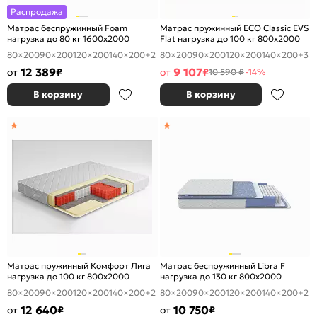
Распродажа
Матрас беспружинный Foam
Матрас пружинный ECO Classic EVS
нагрузка до 80 кг 1600x2000
Flat нагрузка до 100 кг 800x2000
80×200
90×200
120×200
140×200
+2
80×200
90×200
120×200
140×200
+3
12 389
9 107
от
₽
от
₽
10 590 ₽
-14%
В корзину
В корзину
Матрас пружинный Комфорт Лига
Матрас беспружинный Libra F
нагрузка до 100 кг 800x2000
нагрузка до 130 кг 800x2000
80×200
90×200
120×200
140×200
+2
80×200
90×200
120×200
140×200
+2
12 640
10 750
от
₽
от
₽