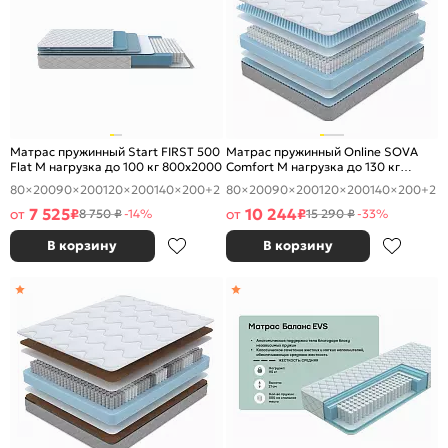
Матрас пружинный Start FIRST 500
Матрас пружинный Online SOVA
Flat M нагрузка до 100 кг 800x2000
Comfort M нагрузка до 130 кг
800x2000
80×200
90×200
120×200
140×200
+2
80×200
90×200
120×200
140×200
+2
7 525
10 244
от
₽
от
₽
8 750 ₽
-14%
15 290 ₽
-33%
В корзину
В корзину