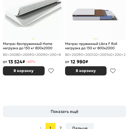
Матрас беспружинный Home
Матрас пружинный Libra F Roll
нагрузка до 130 кг 800x2000
нагрузка до 130 кг 800x2000
80×200
80×200
90×200
90×200
+8
80×200
90×200
120×200
140×200
+2
13 524
12 980
от
₽
от
₽
-40%
В корзину
В корзину
Показать ещё
1
2
Дальше