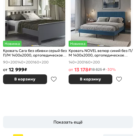
Новинка
Новинка
Кровать Сага без обивки серый без
Кровать NOVEL велюр синий без П/
П/М 1400x2000, ортопедическое
М 1400x2000, ортопедическое
основание, изголовье жесткое
основание, изголовье мягкое
90×200
140×200
160×200
140×200
160×200
12 999
13 178
от
₽
от
₽
18 825 ₽
-30%
В корзину
В корзину
Показать ещё