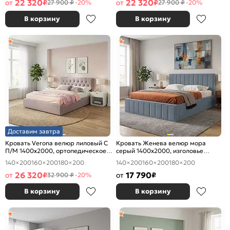
22 320
22 320
от
₽
от
₽
27 900 ₽
-20%
27 900 ₽
-20%
В корзину
В корзину
Доставим завтра
Кровать Verona велюр лиловый С
Кровать Женева велюр мора
П/М 1400x2000, ортопедическое
серый 1400x2000, изголовье
основание, изголовье мягкое
мягкое
140×200
160×200
180×200
140×200
160×200
180×200
26 320
17 790
от
₽
от
₽
32 900 ₽
-20%
В корзину
В корзину