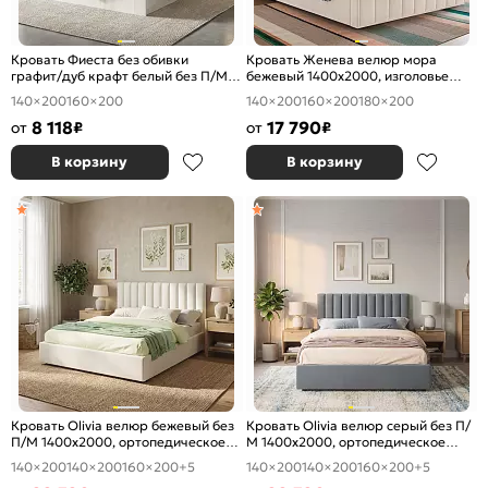
Кровать Фиеста без обивки
Кровать Женева велюр мора
графит/дуб крафт белый без П/М
бежевый 1400x2000, изголовье
1400x2000, изголовье жесткое
мягкое
140×200
160×200
140×200
160×200
180×200
8 118
17 790
от
₽
от
₽
В корзину
В корзину
Кровать Olivia велюр бежевый без
Кровать Olivia велюр серый без П/
П/М 1400x2000, ортопедическое
М 1400x2000, ортопедическое
основание, изголовье мягкое
основание, изголовье мягкое
140×200
140×200
160×200
+5
140×200
140×200
160×200
+5