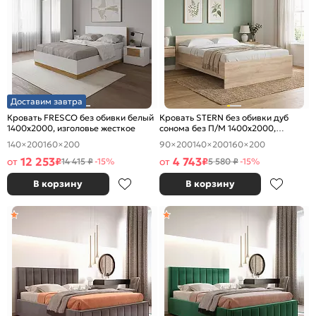
Доставим завтра
Кровать FRESCO без обивки белый
Кровать STERN без обивки дуб
1400x2000, изголовье жесткое
сонома без П/М 1400x2000,
изголовье жесткое
140×200
160×200
90×200
140×200
160×200
12 253
4 743
от
₽
от
₽
14 415 ₽
-15%
5 580 ₽
-15%
В корзину
В корзину