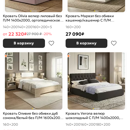
Кровать Olivia велюр лиловый без
Кровать Марвэл без обивки
П/М 1400x2000, ортопедическое
кашемир/кашемир С П/М
основание, изголовье мягкое
1600x2000, ортопедическое
140×200
140×200
160×200
+5
160×200
основание, изголовье жесткое
22 320
27 090
от
₽
₽
27 900 ₽
-20%
В корзину
В корзину
Кровать Оливия без обивки дуб
Кровать Verona велюр
сонома/белый без П/М 1600x2000,
шоколадный С П/М 1400x2000,
изголовье жесткое
ортопедическое основание,
160×200
140×200
160×200
180×200
изголовье мягкое