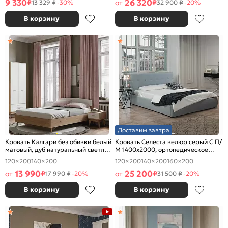
9 330
26 320
₽
от
₽
13 329 ₽
-30%
32 900 ₽
-20%
В корзину
В корзину
Доставим завтра
Кровать Калгари без обивки белый
Кровать Селеста велюр серый С П/
матовый, дуб натуральный светлый
М 1400x2000, ортопедическое
1400x2000, изголовье жесткое
основание, изголовье мягкое
120×200
140×200
120×200
140×200
160×200
13 990
25 200
от
₽
от
₽
17 990 ₽
-20%
31 500 ₽
-20%
В корзину
В корзину