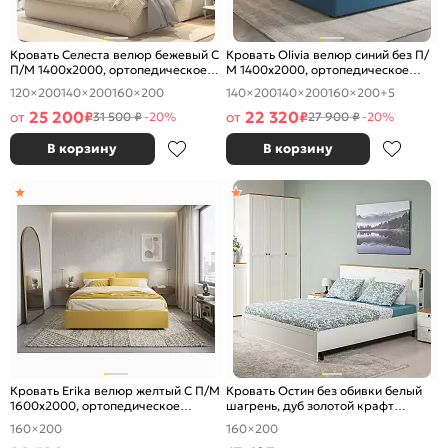
Кровать Селеста велюр бежевый С
Кровать Olivia велюр синий без П/
П/М 1400x2000, ортопедическое
М 1400x2000, ортопедическое
основание, изголовье мягкое
основание, изголовье мягкое
120×200
140×200
160×200
140×200
140×200
160×200
+5
25 200
22 320
от
₽
от
₽
31 500 ₽
-20%
27 900 ₽
-20%
В корзину
В корзину
Кровать Erika велюр желтый С П/М
Кровать Остин без обивки белый
1600x2000, ортопедическое
шагрень, дуб золотой крафт
основание, изголовье мягкое
1600x2000, изголовье жесткое
160×200
160×200