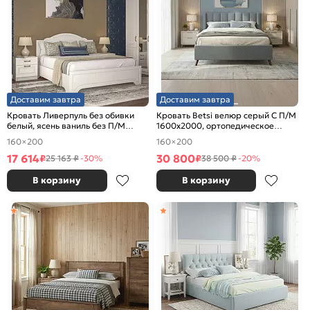
Доставим завтра
Доставим завтра
Кровать Ливерпуль без обивки
Кровать Betsi велюр серый С П/М
белый, ясень ваниль без П/М
1600x2000, ортопедическое
1600x2000, изголовье жесткое
основание, изголовье мягкое
160×200
160×200
17 614
30 800
₽
₽
25 163 ₽
-30%
38 500 ₽
-20%
В корзину
В корзину