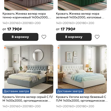
Кровать Женева велюр мора
Кровать Женева велюр мора
темно-коричневый 1400x2000,
зеленый 1400x2000, изголовье
изголовье мягкое
мягкое
140×200
160×200
180×200
140×200
160×200
180×200
17 790
17 790
от
₽
от
₽
В корзину
В корзину
Доставим завтра
Доставим завтра
Кровать Verona велюр серый С П/
Кровать Verona велюр бежевый С
М 1400x2000, ортопедическое
П/М 1400x2000, ортопедическое
основание, изголовье мягкое
основание, изголовье мягкое
140×200
160×200
180×200
140×200
160×200
180×200