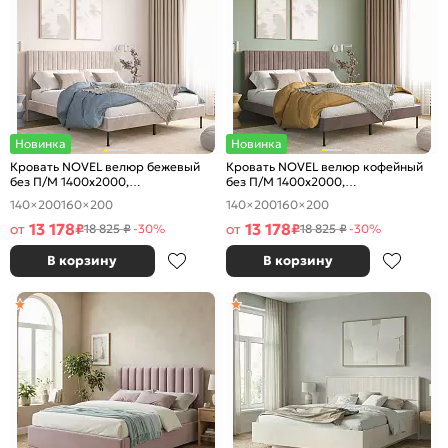
Новинка
Новинка
Кровать NOVEL велюр бежевый
Кровать NOVEL велюр кофейный
без П/М 1400x2000,
без П/М 1400x2000,
ортопедическое основание,
ортопедическое основание,
140×200
160×200
140×200
160×200
изголовье мягкое
изголовье мягкое
13 178
13 178
от
₽
от
₽
18 825 ₽
-30%
18 825 ₽
-30%
В корзину
В корзину