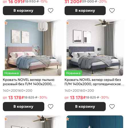
16 091
31 200
от
₽
₽
18 930 ₽
-15%
39 000 ₽
-20%
В корзину
В корзину
Новинка
Новинка
Кровать NOVEL велюр пыльно
Кровать NOVEL велюр серый без
розовый без П/М 1400x2000,
П/М 1400x2000, ортопедическое
ортопедическое основание,
основание, изголовье мягкое
140×200
160×200
140×200
160×200
изголовье мягкое
13 178
13 178
от
₽
от
₽
18 825 ₽
-30%
18 825 ₽
-30%
В корзину
В корзину