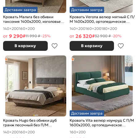
Доставим завтра
Доставим завтра
Кровать Мальта без обивки
Кровать Verona велюр мятный С П/
таксония 1400x2000, изголовье
М 1400x2000, ортопедическое
жесткое
основание, изголовье мягкое
140×200
160×200
140×200
160×200
180×200
9 290
26 320
от
₽
от
₽
11 990 ₽
-23%
32 900 ₽
-20%
В корзину
В корзину
Доставим завтра
Кровать Hugo без обивки дуб
Кровать Vita велюр изумруд С П/М
гранж песочный без П/М
1600x2000, ортопедическое
1400x2000, изголовье жесткое
основание, изголовье мягкое
140×200
160×200
160×200