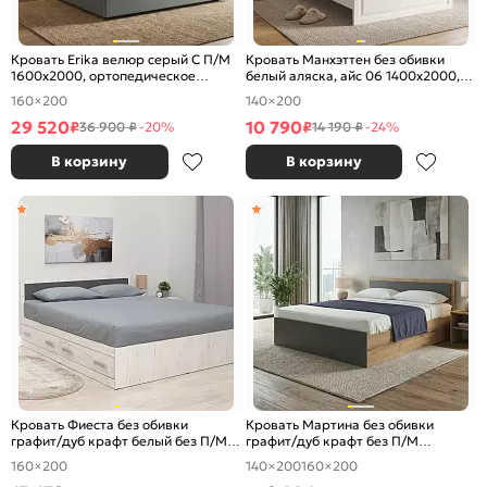
Кровать Erika велюр серый С П/М
Кровать Манхэттен без обивки
1600x2000, ортопедическое
белый аляска, айс 06 1400x2000,
основание, изголовье мягкое
без ортопедического основания,
160×200
140×200
изголовье жесткое
29 520
10 790
₽
₽
36 900 ₽
-20%
14 190 ₽
-24%
В корзину
В корзину
Кровать Фиеста без обивки
Кровать Мартина без обивки
графит/дуб крафт белый без П/М
графит/дуб крафт без П/М
1600x2000, изголовье жесткое
1400x2000, изголовье жесткое
160×200
140×200
160×200