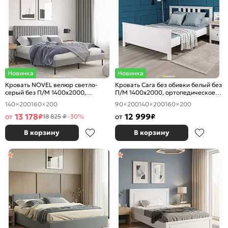
Новинка
Новинка
Кровать NOVEL велюр светло-
Кровать Сага без обивки белый без
серый без П/М 1400x2000,
П/М 1400x2000, ортопедическое
ортопедическое основание,
основание, изголовье жесткое
140×200
160×200
90×200
140×200
160×200
изголовье мягкое
13 178
12 999
от
₽
от
₽
18 825 ₽
-30%
В корзину
В корзину