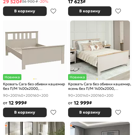
29 520
17 623
₽
₽
36 900 ₽
-20%
В корзину
В корзину
Новинка
Новинка
Кровать Сага без обивки кашемир
Кровать Сага без обивки кашемир,
без П/М 1400x2000,
ясень без П/М 1400x2000,
ортопедическое основание,
ортопедическое основание,
90×200
140×200
160×200
90×200
140×200
160×200
изголовье жесткое
изголовье жесткое
12 999
12 999
от
₽
от
₽
В корзину
В корзину