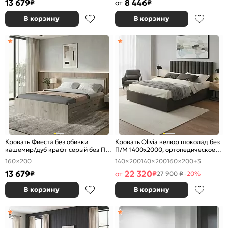
13 679
8 446
₽
от
₽
В корзину
В корзину
Кровать Фиеста без обивки
Кровать Olivia велюр шоколад без
кашемир/дуб крафт серый без П/
П/М 1400x2000, ортопедическое
М 1600x2000, изголовье жесткое
основание, изголовье мягкое
160×200
140×200
140×200
160×200
+3
13 679
22 320
₽
от
₽
27 900 ₽
-20%
В корзину
В корзину