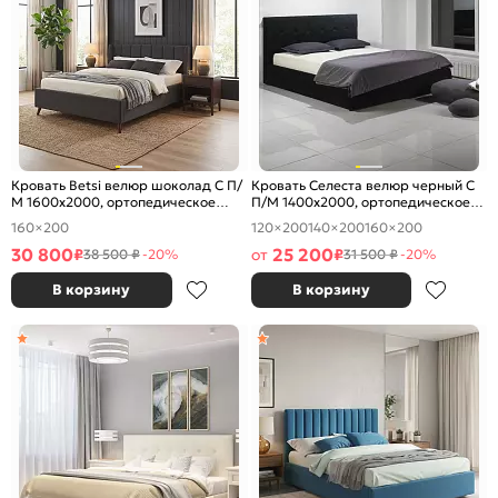
Кровать Betsi велюр шоколад С П/
Кровать Селеста велюр черный С
М 1600x2000, ортопедическое
П/М 1400x2000, ортопедическое
основание, изголовье мягкое
основание, изголовье мягкое
160×200
120×200
140×200
160×200
30 800
25 200
₽
от
₽
38 500 ₽
-20%
31 500 ₽
-20%
В корзину
В корзину