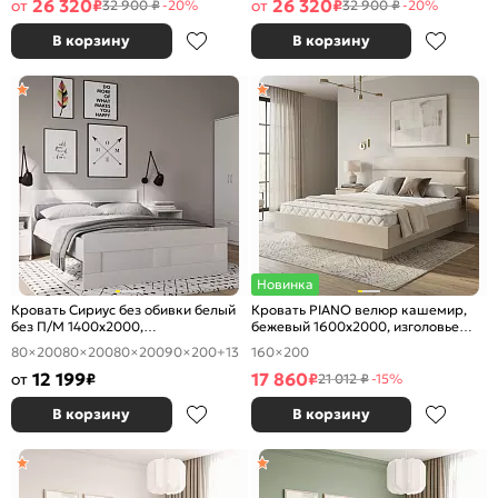
26 320
26 320
от
₽
от
₽
32 900 ₽
-20%
32 900 ₽
-20%
В корзину
В корзину
Новинка
Кровать Сириус без обивки белый
Кровать PIANO велюр кашемир,
без П/М 1400x2000,
бежевый 1600x2000, изголовье
ортопедическое основание,
мягкое
80×200
80×200
80×200
90×200
+13
160×200
изголовье жесткое
12 199
17 860
от
₽
₽
21 012 ₽
-15%
В корзину
В корзину