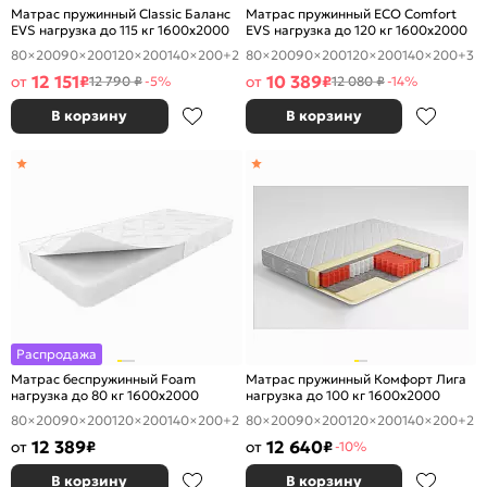
Матрас пружинный Classic Баланс
Матрас пружинный ECO Comfort
EVS нагрузка до 115 кг 1600x2000
EVS нагрузка до 120 кг 1600x2000
80×200
90×200
120×200
140×200
+2
80×200
90×200
120×200
140×200
+3
12 151
10 389
от
₽
от
₽
12 790 ₽
-5%
12 080 ₽
-14%
В корзину
В корзину
Распродажа
Матрас беспружинный Foam
Матрас пружинный Комфорт Лига
нагрузка до 80 кг 1600x2000
нагрузка до 100 кг 1600x2000
80×200
90×200
120×200
140×200
+2
80×200
90×200
120×200
140×200
+2
12 389
12 640
от
₽
от
₽
-10%
В корзину
В корзину