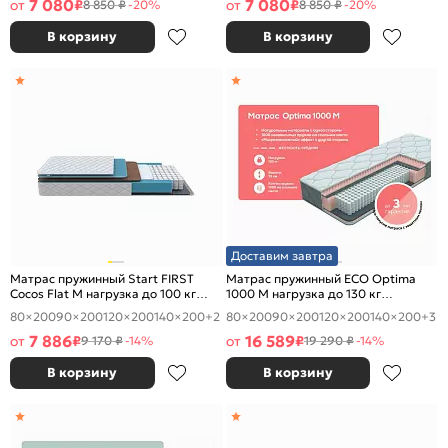
7 080
7 080
от
₽
от
₽
8 850 ₽
-20%
8 850 ₽
-20%
В корзину
В корзину
Доставим завтра
Матрас пружинный Start FIRST
Матрас пружинный ECO Optima
Cocos Flat M нагрузка до 100 кг
1000 M нагрузка до 130 кг
1600x2000
1600x2000
80×200
90×200
120×200
140×200
+2
80×200
90×200
120×200
140×200
+3
7 886
16 589
от
₽
от
₽
9 170 ₽
-14%
19 290 ₽
-14%
В корзину
В корзину