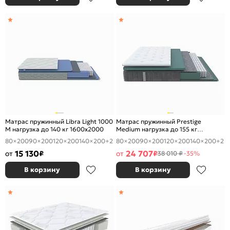
Матрас пружинный Libra Light 1000
Матрас пружинный Prestige
M нагрузка до 140 кг 1600x2000
Medium нагрузка до 155 кг
1600x2000
80×200
90×200
120×200
140×200
+2
80×200
90×200
120×200
140×200
+2
15 130
24 707
от
₽
от
₽
38 010 ₽
-35%
В корзину
В корзину