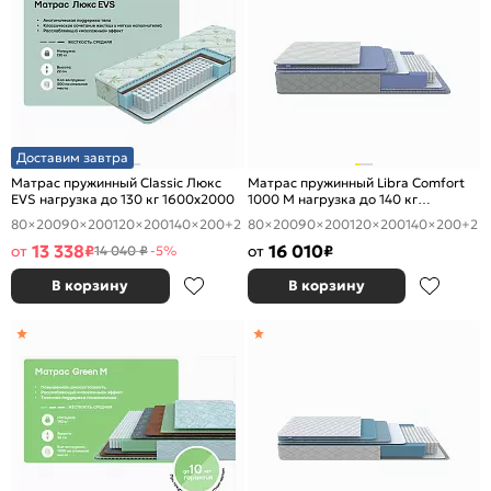
Доставим завтра
Матрас пружинный Classic Люкс
Матрас пружинный Libra Comfort
EVS нагрузка до 130 кг 1600x2000
1000 M нагрузка до 140 кг
1600x2000
80×200
90×200
120×200
140×200
+2
80×200
90×200
120×200
140×200
+2
13 338
16 010
от
₽
от
₽
14 040 ₽
-5%
В корзину
В корзину