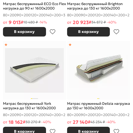
Матрас беспружинный ECO Eco Flex
Матрас беспружинный Brighton
нагрузка до 90 кг 1600x2000
нагрузка до 130 кг 1600x2000
80×200
90×200
120×200
140×200
+3
80×200
90×200
120×200
140×200
+2
9 013
20 923
от
₽
от
₽
10 480 ₽
-14%
34 872 ₽
-40%
В корзину
В корзину
Матрас беспружинный York
Матрас пружинный Delizia нагрузка
нагрузка до 130 кг 1600x2000
до 130 кг 1600x2000
80×200
90×200
120×200
140×200
+2
80×200
90×200
120×200
140×200
+2
18 162
27 140
от
₽
от
₽
30 270 ₽
-40%
45 234 ₽
-40%
В корзину
В корзину