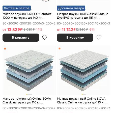
Доставим завтра
Доставим завтра
Матрас пружинный ECO Comfort
Матрас пружинный Classic Баланс
1000 M нагрузка до 140 кг
Дуо EVS нагрузка до 115 кг
1600x2000
1600x2000
80×200
90×200
120×200
140×200
+2
80×200
90×200
120×200
140×200
+3
13 829
11 742
от
₽
от
₽
16 080 ₽
-14%
12 360 ₽
-5%
В корзину
В корзину
Матрас пружинный Online SOVA
Матрас пружинный Online SOVA
Classic нагрузка до 110 кг
Classic Online нагрузка до 110 кг
1600x2000
1600x2000
80×200
90×200
120×200
140×200
+2
80×200
90×200
120×200
140×200
+2