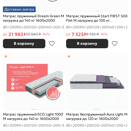
Доставим завтра
Матрас пружинный Dream Green M
Матрас пружинный Start FIRST 500
нагрузка до 140 кг 1600x2000
Flat M нагрузка до 100 кг
1600x2000
80×200
90×200
120×200
140×200
+3
80×200
90×200
120×200
140×200
+2
21 982
7 525
от
₽
от
₽
25 560 ₽
-14%
8 750 ₽
-14%
В корзину
В корзину
Матрас пружинный ECO Light 1000
Матрас беспружинный Aura Light M
M нагрузка до 140 кг 1600x2000
нагрузка до 120 кг 1600x2000
80×200
90×200
120×200
140×200
+3
80×200
90×200
120×200
140×200
+2