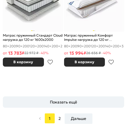
Матрас пружинный Стандарт Cloud
Матрас пружинный Комфорт
нагрузка до 120 кг 1600x2000
Impulse нагрузка до 120 кг
1600x2000
80×200
90×200
120×200
140×200
+2
80×200
90×200
120×200
140×200
+3
13 783
15 994
от
₽
от
₽
22 972 ₽
-40%
26 656 ₽
-40%
В корзину
В корзину
Показать ещё
1
2
Дальше