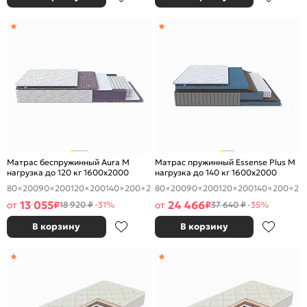
Матрас беспружинный Aura М
Матрас пружинный Essense Plus M
нагрузка до 120 кг 1600x2000
нагрузка до 140 кг 1600x2000
80×200
90×200
120×200
140×200
+2
80×200
90×200
120×200
140×200
+2
13 055
24 466
от
₽
от
₽
18 920 ₽
-31%
37 640 ₽
-35%
В корзину
В корзину