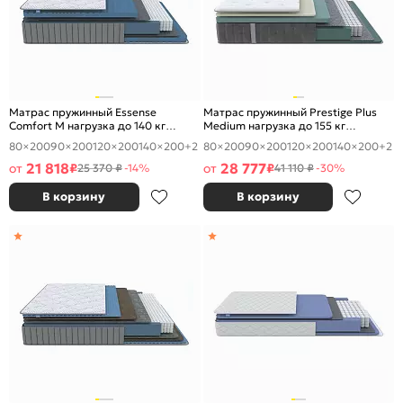
Матрас пружинный Essense
Матрас пружинный Prestige Plus
Comfort М нагрузка до 140 кг
Medium нагрузка до 155 кг
1600x2000
1600x2000
80×200
90×200
120×200
140×200
+2
80×200
90×200
120×200
140×200
+2
21 818
28 777
от
₽
от
₽
25 370 ₽
-14%
41 110 ₽
-30%
В корзину
В корзину