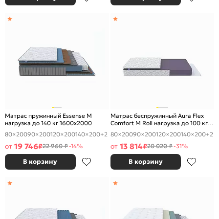
Матрас пружинный Essense M
Матрас беспружинный Aura Flex
нагрузка до 140 кг 1600x2000
Comfort M Roll нагрузка до 100 кг
1600x2000
80×200
90×200
120×200
140×200
+2
80×200
90×200
120×200
140×200
+2
19 746
13 814
от
₽
от
₽
22 960 ₽
-14%
20 020 ₽
-31%
В корзину
В корзину