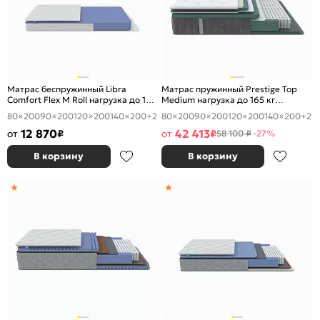
Матрас беспружинный Libra
Матрас пружинный Prestige Top
Comfort Flex M Roll нагрузка до 120
Medium нагрузка до 165 кг
кг 1600x2000
1600x2000
80×200
90×200
120×200
140×200
+2
80×200
90×200
120×200
140×200
+2
12 870
42 413
от
₽
от
₽
58 100 ₽
-27%
В корзину
В корзину