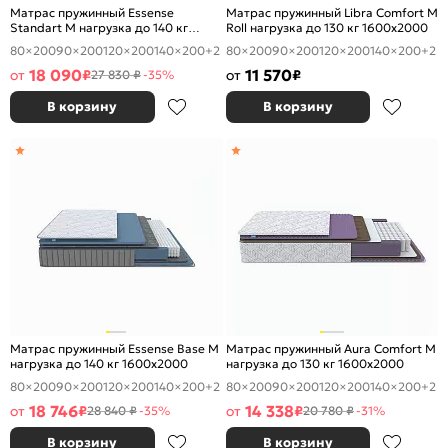
Матрас пружинный Essense
Матрас пружинный Libra Comfort M
Standart M нагрузка до 140 кг
Roll нагрузка до 130 кг 1600x2000
1600x2000
80×200
90×200
120×200
140×200
+2
80×200
90×200
120×200
140×200
+2
18 090
11 570
от
₽
от
₽
27 830 ₽
-35%
В корзину
В корзину
Матрас пружинный Essense Base M
Матрас пружинный Aura Comfort M
нагрузка до 140 кг 1600x2000
нагрузка до 130 кг 1600x2000
80×200
90×200
120×200
140×200
+2
80×200
90×200
120×200
140×200
+2
18 746
14 338
от
₽
от
₽
28 840 ₽
-35%
20 780 ₽
-31%
В корзину
В корзину