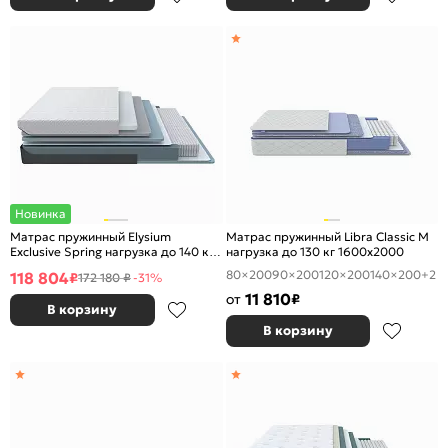
Новинка
Матрас пружинный Elysium
Матрас пружинный Libra Classic М
Exclusive Spring нагрузка до 140 кг
нагрузка до 130 кг 1600x2000
1600x2000
80×200
90×200
120×200
140×200
+2
118 804
₽
172 180 ₽
-31%
11 810
от
₽
В корзину
В корзину