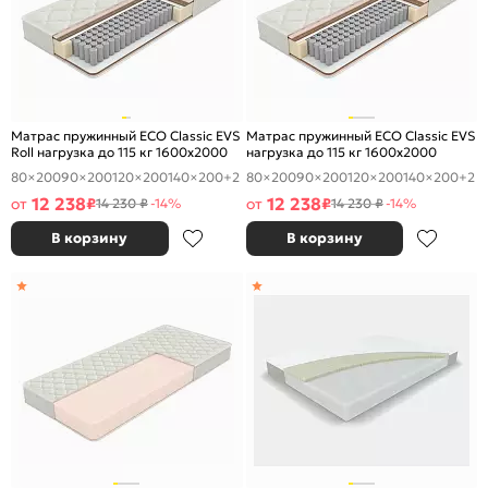
Матрас пружинный ECO Classic EVS
Матрас пружинный ECO Classic EVS
Roll нагрузка до 115 кг 1600x2000
нагрузка до 115 кг 1600x2000
80×200
90×200
120×200
140×200
+2
80×200
90×200
120×200
140×200
+2
12 238
12 238
от
₽
от
₽
14 230 ₽
-14%
14 230 ₽
-14%
В корзину
В корзину