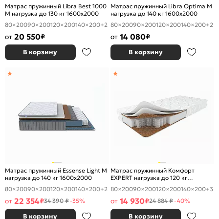
Матрас пружинный Libra Best 1000
Матрас пружинный Libra Optima M
M нагрузка до 130 кг 1600x2000
нагрузка до 140 кг 1600x2000
80×200
90×200
120×200
140×200
+2
80×200
90×200
120×200
140×200
+2
20 550
14 080
от
₽
от
₽
В корзину
В корзину
Матрас пружинный Essense Light M
Матрас пружинный Комфорт
нагрузка до 140 кг 1600x2000
EXPERT нагрузка до 120 кг
1600x2000
80×200
90×200
120×200
140×200
+2
80×200
90×200
120×200
140×200
+3
22 354
14 930
от
₽
от
₽
34 390 ₽
-35%
24 884 ₽
-40%
В корзину
В корзину