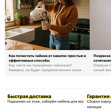
Как почистить чайник от накипи: простые и
Покраска 
эффективные способы
сочетания
Как часто мы пользуемся чайником?
фото
Окраска п
Наверно, не будет преувеличением сказать,
самый эко
что это самая востребованная...
возможнос
Быстрая доставка
Гарантия 
Поднимем на этаж, соберём мебель для вас
Сборка корпу
месяцев