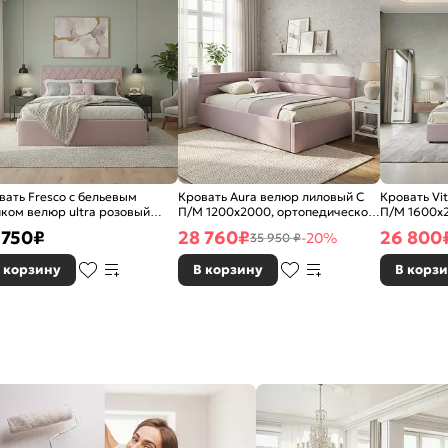
вать Fresco с бельевым
Кровать Aura велюр лиловый С
Кровать Vi
ком велюр ultra розовый
П/М 1200x2000, ортопедическое
П/М 1600x
с 1400x2000, изголовье
основание, изголовье мягкое
основание,
 750
₽
28 760
₽
26 800
-20%
35 950 ₽
кое
 корзину
В корзину
В корз