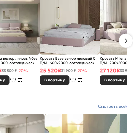
ta велюр лиловый без
Кровать Base велюр лиловый С
Кровать Milena ве
2000, ортопедическое
П/М 1600x2000, ортопедическое
П/М 1200x2000, о
 изголовье мягкое
основание, без изголовья
основание, изголо
₽
25 520
₽
27 120
₽
-20%
-20%
33 500 ₽
31 900 ₽
33 900
ину
В корзину
В корзину
Смотреть все