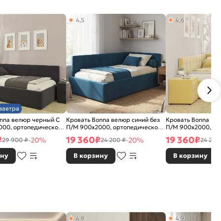
4,5
4,6
завтра
nna велюр черный С
Кровать Bonna велюр синий без
Кровать Bonna ве
000, ортопедическое
П/М 900x2000, ортопедическое
П/М 900x2000, ор
 изголовье мягкое
основание, изголовье мягкое
основание, изголо
₽
19 360
₽
19 360
₽
-20%
-20%
29 900 ₽
24 200 ₽
24 200
ину
В корзину
В корзину
4,9
4,9