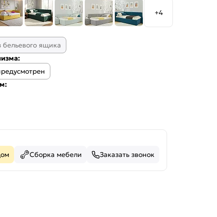
+4
з бельевого ящика
изма:
предусмотрен
м:
дом
Сборка мебели
Заказать звонок