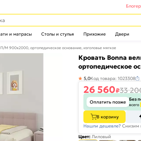
Блоге
ати и матрасы
Столы и стулья
Прихожие
Двери
 П/М 900x2000, ортопедическое основание, изголовье мягкое
Кровать Bonna ве
ортопедическое ос
5,0
Код товара: 1023308
26 560
33 20
₽
Без 
Оплатить позже
всего
В корзину
Нашли дешевле?
Снизим 
Цвет:
Лиловый