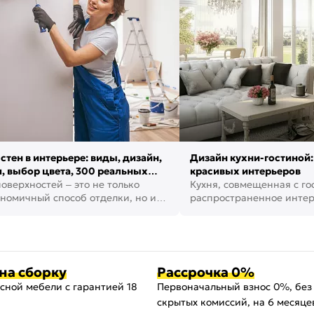
стен в интерьере: виды, дизайн,
Дизайн кухни-гостиной:
, выбор цвета, 300 реальных
красивых интерьеров
оверхностей – это не только
Кухня, совмещенная с го
номичный способ отделки, но и
распространенное инте
ть создать кре...
наши дни. В нем от...
на сборку
Рассрочка 0%
сной мебели с гарантией 18
Первоначальный взнос 0%, без
скрытых комиссий, на 6 месяце