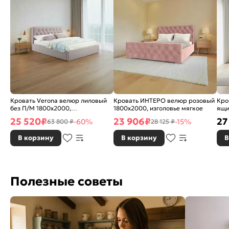
Кровать Verona велюр лиловый
Кровать ИНТЕРО велюр розовый
Кро
без П/М 1800x2000,
1800x2000, изголовье мягкое
ящи
ортопедическое основание,
мус
25 520
₽
23 906
₽
27
-60%
-15%
63 800 ₽
28 125 ₽
изголовье мягкое
мяг
В корзину
В корзину
В
Полезные советы