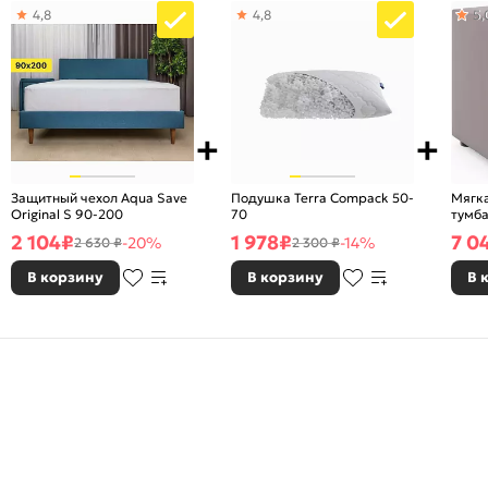
4,8
4,8
5,
Защитный чехол Aqua Save
Подушка Terra Compack 50-
Мягк
Original S 90-200
70
тумба
2 104
₽
1 978
₽
7 0
-20%
-14%
2 630 ₽
2 300 ₽
В корзину
В корзину
В 