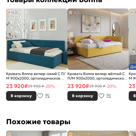
4,5
4,5
До
Кровать Bonna велюр синий С П/
Кровать Bonna велюр жёлтый С
Кро
М 900x2000, ортопедическое
П/М 900x2000, ортопедическое
М 9
основание, изголовье мягкое
основание, изголовье мягкое
осн
23 920
₽
23 920
₽
23
-20%
-20%
29 900 ₽
29 900 ₽
В корзину
В корзину
В
Похожие товары
5,0
4,8