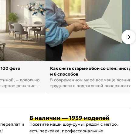
 100 фото
Как снять старые обои со стен: инстру
и 6 способов
стиной, – довольно
В современном мире все чаще возника
рьерное решение в
трудности с подготовкой поверхности д
поклейки обоев. И многие за...
В наличии — 1939 моделей
 переплат и
Посетите наши шоу-румы: рядом с метро,
в!
есть парковка, профессиональные