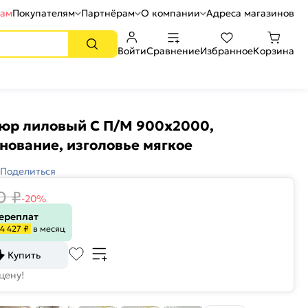
рам
Покупателям
Партнёрам
О компании
Адреса магазинов
Войти
Сравнение
Избранное
Корзина
люр лиловый С П/М 900x2000,
нование, изголовье мягкое
Поделиться
0
₽
-20%
переплат
4 427 ₽
в месяц
Купить
цену!