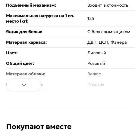
Подъемный механизм:
Входит в стоимость
Максимальная нагрузка на 1 сп.
125
место (кг):
Ящик для белья:
С бельевым ящиком
Материал каркаса:
ДВП, ДСП, Фанера
Цвет:
Лиловый
Общий цвет:
Розовый
Материал обивки:
Велюр
Материал ножек:
Пластик
Вес:
62
Стиль:
Современный
Изголовье - кровати:
Мягкое
Покупают вместе
Спинка кровати:
Со спинкой