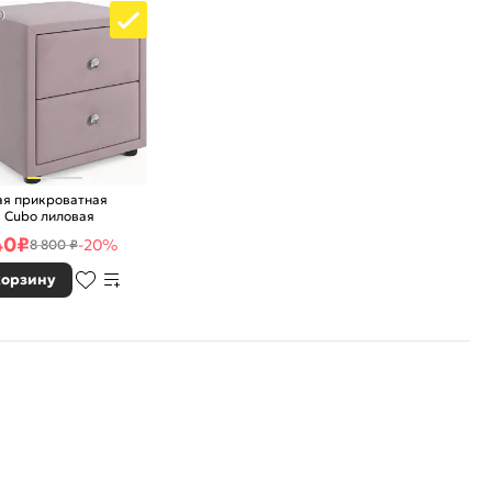
0
ая прикроватная
 Cubo лиловая
40
₽
-20%
8 800 ₽
корзину