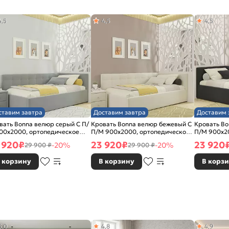
4,5
4,5
4,5
ставим завтра
Доставим завтра
Доставим 
вать Bonna велюр серый С П/
Кровать Bonna велюр бежевый С
Кровать Bo
00x2000, ортопедическое
П/М 900x2000, ортопедическое
П/М 900x2
ование, изголовье мягкое
основание, изголовье мягкое
основание,
 920
₽
23 920
₽
23 920
-20%
-20%
29 900 ₽
29 900 ₽
 корзину
В корзину
В корз
5,0
4,8
4,9