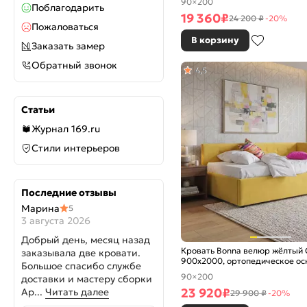
90×200
Поблагодарить
19 360
₽
24 200 ₽
-20%
Пожаловаться
В корзину
Заказать замер
Обратный звонок
4,5
Статьи
Журнал 169.ru
Стили интерьеров
Последние отзывы
Марина
5
3 августа 2026
Добрый день, месяц назад
Кровать Bonna велюр жёлтый 
заказывала две кровати.
900x2000, ортопедическое ос
Большое спасибо службе
изголовье мягкое
90×200
доставки и мастеру сборки
23 920
₽
Ар...
Читать далее
29 900 ₽
-20%