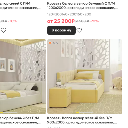
елюр синий С П/М
Кровать Селеста велюр бежевый С П/М
едическое основание,
1200x2000, ортопедическое основание,
е
изголовье мягкое
120×200
140×200
160×200
от
25 200
₽
00 ₽
-20%
31 500 ₽
-20%
В корзину
4,6
велюр бежевый без П/М
Кровать Bonna велюр жёлтый без П/М
едическое основание,
900x2000, ортопедическое основание,
е
изголовье мягкое