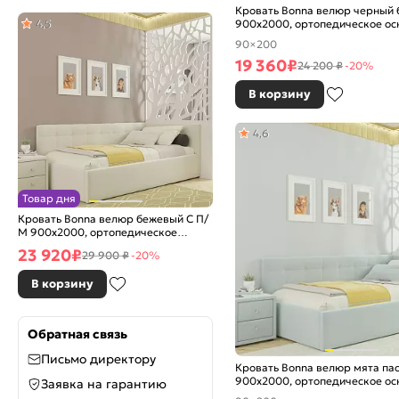
Кровать Bonna велюр черный 
4,5
900x2000, ортопедическое ос
изголовье мягкое
90×200
19 360
₽
24 200 ₽
-20%
В корзину
4,6
Товар дня
Кровать Bonna велюр бежевый С П/
М 900x2000, ортопедическое
основание, изголовье мягкое
23 920
₽
29 900 ₽
-20%
В корзину
Обратная связь
Письмо директору
Кровать Bonna велюр мята пас
900x2000, ортопедическое ос
Заявка на гарантию
изголовье мягкое