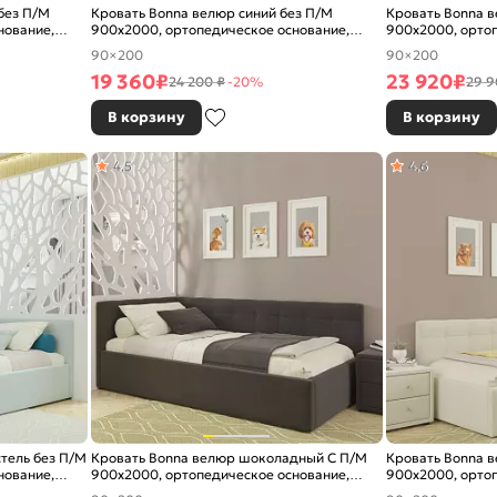
без П/М
Кровать Bonna велюр синий без П/М
Кровать Bonna в
нование,
900x2000, ортопедическое основание,
900x2000, ортоп
изголовье мягкое
изголовье мягко
90×200
90×200
19 360
₽
23 920
₽
24 200 ₽
-20%
29 9
В корзину
В корзину
4,5
4,6
тель без П/М
Кровать Bonna велюр шоколадный С П/М
Кровать Bonna 
нование,
900x2000, ортопедическое основание,
900x2000, ортоп
изголовье мягкое
изголовье мягко