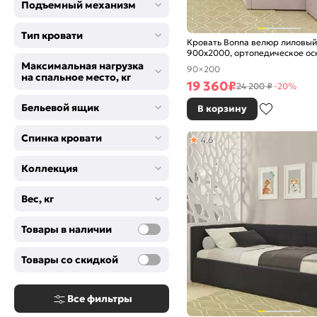
Подъемный механизм
Тип кровати
Кровать Bonna велюр лиловый
900x2000, ортопедическое ос
изголовье мягкое
Максимальная нагрузка
90×200
на спальное место, кг
19 360
₽
24 200 ₽
-20%
Бельевой ящик
В корзину
Спинка кровати
4,6
Коллекция
Вес, кг
Товары в наличии
Товары со скидкой
Все фильтры