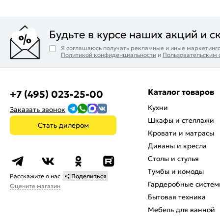
Будьте в курсе наших акций и с
Я соглашаюсь получать рекламные и иные маркетинго
Политикой конфиденциальности
и
Пользовательским
Каталог товаров
+7 (495) 023-25-00
Кухни
Заказать звонок
Шкафы и стеллажи
Стать дилером
Кровати и матрасы
Диваны и кресла
Столы и стулья
Тумбы и комоды
Расскажите о нас
Поделиться
Гардеробные систем
Оцените магазин
Бытовая техника
Мебель для ванной