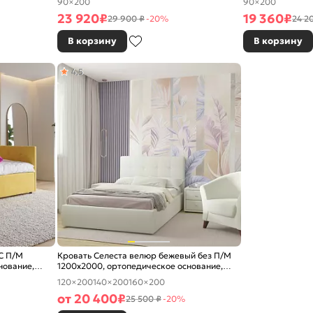
90×200
90×200
23 920
₽
19 360
₽
29 900 ₽
-20%
24 2
В корзину
В корзину
4,5
С П/М
Кровать Селеста велюр бежевый без П/М
нование,
1200x2000, ортопедическое основание,
изголовье мягкое
120×200
140×200
160×200
от
20 400
₽
25 500 ₽
-20%