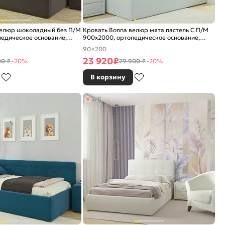
велюр шоколадный без П/М
Кровать Bonna велюр мята пастель С П/М
едическое основание,
900x2000, ортопедическое основание,
е
изголовье мягкое
90×200
23 920
₽
00 ₽
-20%
29 900 ₽
-20%
В корзину
4,5