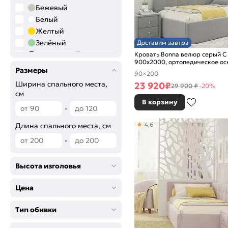
Бежевый
Белый
Желтый
Зелёный
Доставим завтра
Коричневый
Кровать Bonna велюр серый С
900x2000, ортопедическое ос
Серый
изголовье мягкое
Размеры
90×200
Синий
Ширина спального места,
23 920
₽
29 900 ₽
-20%
Сиреневый
см
Черный
В корзину
-
4,6
Длина спального места, см
-
Высота изголовья
Цена
Тип обивки