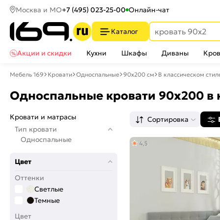
Москва и МО
+7 (495) 023-25-00
Онлайн-чат
Каталог
Акции и скидки
Кухни
Шкафы
Диваны
Кров
Мебель 169
Кровати
Односпальные
90х200 см
В классическом стил
Односпальные кровати 90х200 в 
Кровати и матрасы
Сортировка
Тип кровати
Односпальные
4,5
Цвет
Оттенки
Светлые
Темные
Цвет