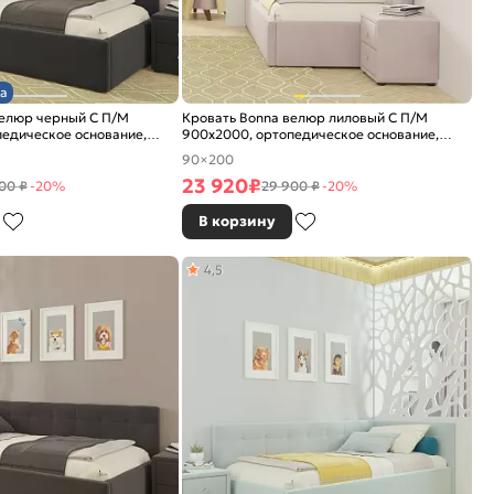
а
велюр черный С П/М
Кровать Bonna велюр лиловый С П/М
едическое основание,
900x2000, ортопедическое основание,
е
изголовье мягкое
90×200
23 920
₽
00 ₽
-20%
29 900 ₽
-20%
В корзину
4,5