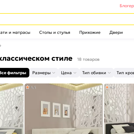
Блоге
ати и матрасы
Столы и стулья
Прихожие
Двери
е
классическом стиле
18 товаров
Все фильтры
Размеры
Цена
Тип обивки
Тип кро
4,5
4,5