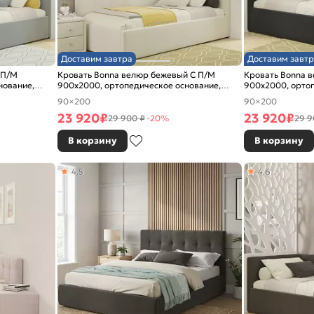
Доставим завтра
Доставим завтр
 П/М
Кровать Bonna велюр бежевый С П/М
Кровать Bonna 
нование,
900x2000, ортопедическое основание,
900x2000, ортоп
изголовье мягкое
изголовье мягко
90×200
90×200
23 920
₽
23 920
₽
29 900 ₽
-20%
29 9
В корзину
В корзину
4,5
4,6