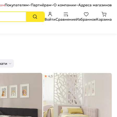
рам
Покупателям
Партнёрам
О компании
Адреса магазинов
Войти
Сравнение
Избранное
Корзина
вати
4,5