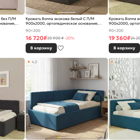
 без П/М
Кровать Bonna экокожа белый С П/М
Кровать Bonna 
нование,
900x2000, ортопедическое основание,
900x2000, ортоп
изголовье мягкое
изголовье мягко
90×200
90×200
16 720
₽
19 360
₽
20 900 ₽
-20%
24 2
В корзину
В корзину
4,5
4,5