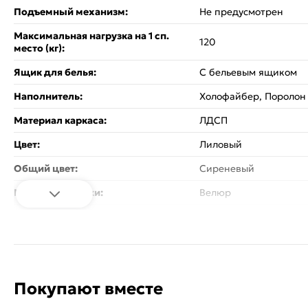
Подъемный механизм:
Не предусмотрен
Максимальная нагрузка на 1 сп.
120
место (кг):
Ящик для белья:
С бельевым ящиком
Наполнитель:
Холофайбер, Поролон
Материал каркаса:
ЛДСП
Цвет:
Лиловый
Общий цвет:
Сиреневый
Материал обивки:
Велюр
Материал ножек:
Пластиковые
Вес:
53.15
Стиль:
Классический
Покупают вместе
Изголовье - кровати:
Мягкое