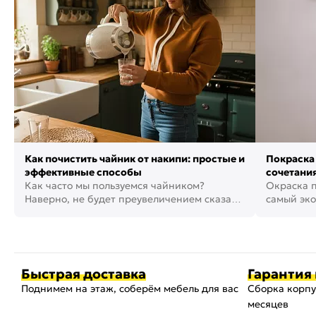
Как почистить чайник от накипи: простые и
Покраска 
эффективные способы
сочетания
Как часто мы пользуемся чайником?
фото
Окраска п
Наверно, не будет преувеличением сказать,
самый эко
что это самая востребованная...
возможнос
Быстрая доставка
Гарантия 
Поднимем на этаж, соберём мебель для вас
Сборка корпу
месяцев