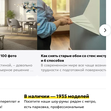
 100 фото
Как снять старые обои со стен: инстру
и 6 способов
стиной, – довольно
В современном мире все чаще возника
рьерное решение в
трудности с подготовкой поверхности д
поклейки обоев. И многие за...
В наличии — 1935 моделей
 переплат и
Посетите наши шоу-румы: рядом с метро,
в!
есть парковка, профессиональные