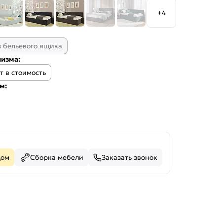
+4
з бельевого ящика
изма:
т в стоимость
м:
дом
Сборка мебели
Заказать звонок