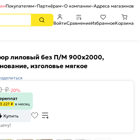
рам
Покупателям
Партнёрам
О компании
Адреса магазинов
Войти
Сравнение
Избранное
Корзина
люр лиловый без П/М 900x2000,
нование, изголовье мягкое
оделиться
0
₽
-20%
переплат
3 227 ₽
в месяц
Купить
цену!