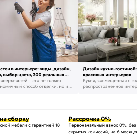
стен в интерьере: виды, дизайн,
Дизайн кухни-гостиной:
, выбор цвета, 300 реальных
красивых интерьеров
оверхностей – это не только
Кухня, совмещенная с го
номичный способ отделки, но и
распространенное инте
ть создать кре...
наши дни. В нем от...
на сборку
Рассрочка 0%
сной мебели с гарантией 18
Первоначальный взнос 0%, без
скрытых комиссий, на 6 месяце