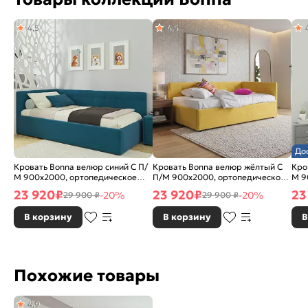
4,5
4,5
До
Кровать Bonna велюр синий С П/
Кровать Bonna велюр жёлтый С
Кро
М 900x2000, ортопедическое
П/М 900x2000, ортопедическое
М 9
основание, изголовье мягкое
основание, изголовье мягкое
осн
23 920
₽
23 920
₽
23
-20%
-20%
29 900 ₽
29 900 ₽
В корзину
В корзину
В
Похожие товары
4,9