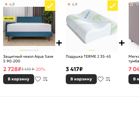
4,9
4,9
5,
Защитный чехол Aqua Save
Подушка TERME 2 35-45
Мягк
S 90-200
тумба
2 728
₽
3 417
₽
7 0
-20%
3 410 ₽
В корзину
В корзину
В 
ложение боковины