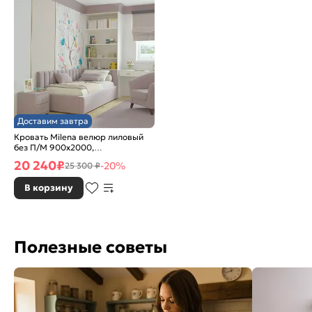
Доставим завтра
Кровать Milena велюр лиловый
без П/М 900x2000,
ортопедическое основание,
20 240
₽
-20%
25 300 ₽
изголовье мягкое
В корзину
Полезные советы