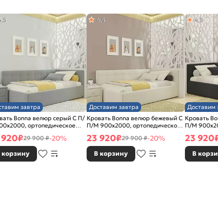
4,5
4,5
4,5
ставим завтра
Доставим завтра
Доставим 
вать Bonna велюр серый С П/
Кровать Bonna велюр бежевый С
Кровать Bo
00x2000, ортопедическое
П/М 900x2000, ортопедическое
П/М 900x2
ование, изголовье мягкое
основание, изголовье мягкое
основание,
 920
₽
23 920
₽
23 920
-20%
-20%
29 900 ₽
29 900 ₽
 корзину
В корзину
В корз