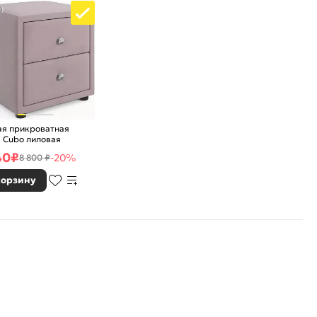
0
ая прикроватная
 Cubo лиловая
40
₽
-20%
8 800 ₽
корзину