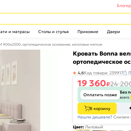
Блоге
ати и матрасы
Столы и стулья
Прихожие
Двери
М 900x2000, ортопедическое основание, изголовье мягкое
Кровать Bonna ве
ортопедическое ос
4,6
Код товара: 239917
П
19 360
24 20
₽
Без 
Оплатить позже
всего
В корзину
Нашли дешевле?
Снизим 
Цвет:
Лиловый