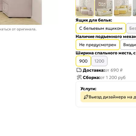
Ящик для белья:
С бельевым ящиком
Бе
аться от оригинала.
Наличие подъемного механ
Не предусмотрен
Входи
Ширина спального места, с
900
1200
Доставка:
от 690 ₽
Сборка:
от 1 200 руб
Услуги:
Выезд дизайнера на 