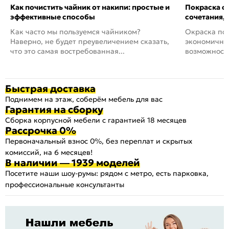
Как почистить чайник от накипи: простые и
Покраска ст
эффективные способы
сочетания,
Как часто мы пользуемся чайником?
Окраска пов
Наверно, не будет преувеличением сказать,
экономичный
что это самая востребованная...
возможность
Быстрая доставка
Поднимем на этаж, соберём мебель для вас
Гарантия на сборку
Сборка корпусной мебели с гарантией 18 месяцев
Рассрочка 0%
Первоначальный взнос 0%, без переплат и скрытых
комиссий, на 6 месяцев!
В наличии — 1939 моделей
Посетите наши шоу-румы: рядом с метро, есть парковка,
профессиональные консультанты