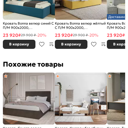
Доставим з
Кровать Bonna велюр синий С
Кровать Bonna велюр жёлтый
Кровать Bon
П/М 900x2000,
С П/М 900x2000,
П/М 900x20
ортопедическое основание,
ортопедическое основание,
ортопедичес
23 920
23 920
23 920
₽
-20%
₽
-20%
₽
29 900 ₽
29 900 ₽
2
изголовье мягкое
изголовье мягкое
изголовье м
В корзину
В корзину
В корз
Похожие товары