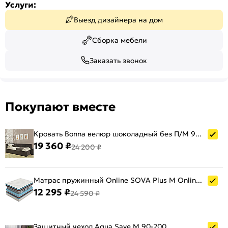
Услуги:
Выезд дизайнера на дом
Сборка мебели
Заказать звонок
Покупают вместе
Кровать Bonna велюр шоколадный без П/М 900x2000, ортопедическое основание, изголовье мягкое
19 360 ₽
24 200 ₽
Матрас пружинный Online SOVA Plus M Online нагрузка до 120 кг 900x2000
12 295 ₽
24 590 ₽
Защитный чехол Aqua Save M 90-200