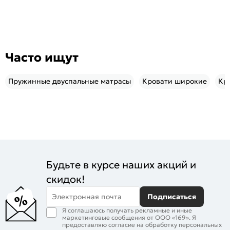
Часто ищут
Пружинные двуспальные матрасы
Кровати широкие
Кр
Будьте в курсе наших акций и
скидок!
Электронная почта
Подписаться
Я соглашаюсь получать рекламные и иные
маркетинговые сообщения от ООО «169». Я
предоставляю согласие на обработку персональных