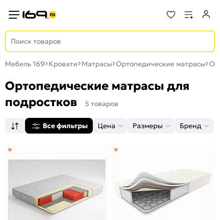
Мебель 169
Кровати
Матрасы
Ортопедические матрасы
Ор
Ортопедические матрасы для
подростков
5 товаров
Все фильтры
Цена
Размеры
Бренд