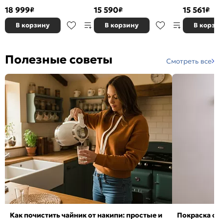
1400x2000, ортопедическое
ортопедическое основание,
белый без П
18 999
15 590
15 561
₽
₽
₽
основание, изголовье жесткое
изголовье жесткое
изголовье ж
В корзину
В корзину
В корз
Полезные советы
Смотреть все
Как почистить чайник от накипи: простые и
Покраска ст