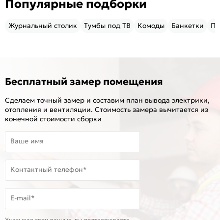
Популярные подборки
Журнальный столик
Тумбы под ТВ
Комоды
Банкетки
Пу
Бесплатный замер помещения
Сделаем точный замер и составим план вывода электрики,
отопления и вентиляции. Стоимость замера вычитается из
конечной стоимости сборки
Ваше имя
Контактный телефон*
E-mail*
Указывая свои данные, вы подтверждаете