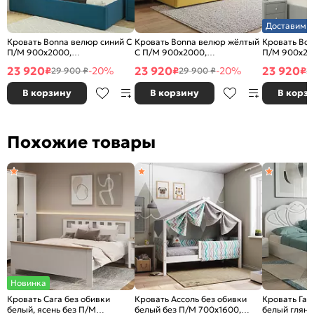
Доставим з
Кровать Bonna велюр синий С
Кровать Bonna велюр жёлтый
Кровать Bon
П/М 900x2000,
С П/М 900x2000,
П/М 900x20
ортопедическое основание,
ортопедическое основание,
ортопедичес
23 920
23 920
23 920
₽
-20%
₽
-20%
₽
29 900 ₽
29 900 ₽
2
изголовье мягкое
изголовье мягкое
изголовье м
В корзину
В корзину
В корз
Похожие товары
Новинка
Кровать Сага без обивки
Кровать Ассоль без обивки
Кровать Гар
белый, ясень без П/М
белый без П/М 700x1600,
белый гляне