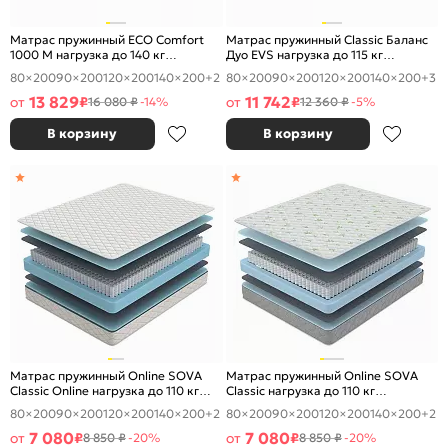
Матрас пружинный ECO Comfort
Матрас пружинный Classic Баланс
1000 M нагрузка до 140 кг
Дуо EVS нагрузка до 115 кг
1800x2000
1800x2000
80×200
90×200
120×200
140×200
+2
80×200
90×200
120×200
140×200
+3
13 829
11 742
от
₽
от
₽
16 080 ₽
-14%
12 360 ₽
-5%
В корзину
В корзину
Матрас пружинный Online SOVA
Матрас пружинный Online SOVA
Classic Online нагрузка до 110 кг
Classic нагрузка до 110 кг
1800x2000
1800x2000
80×200
90×200
120×200
140×200
+2
80×200
90×200
120×200
140×200
+2
7 080
7 080
от
₽
от
₽
8 850 ₽
-20%
8 850 ₽
-20%