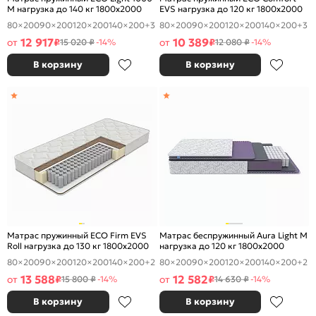
M нагрузка до 140 кг 1800x2000
EVS нагрузка до 120 кг 1800x2000
80×200
90×200
120×200
140×200
+3
80×200
90×200
120×200
140×200
+3
12 917
10 389
от
₽
от
₽
15 020 ₽
-14%
12 080 ₽
-14%
В корзину
В корзину
Матрас пружинный ECO Firm EVS
Матрас беспружинный Aura Light M
Roll нагрузка до 130 кг 1800x2000
нагрузка до 120 кг 1800x2000
80×200
90×200
120×200
140×200
+2
80×200
90×200
120×200
140×200
+2
13 588
12 582
от
₽
от
₽
15 800 ₽
-14%
14 630 ₽
-14%
В корзину
В корзину