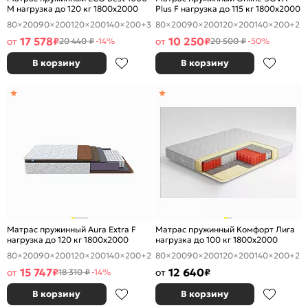
M нагрузка до 120 кг 1800x2000
Plus F нагрузка до 115 кг 1800x2000
80×200
90×200
120×200
140×200
+3
80×200
90×200
120×200
140×200
+2
17 578
10 250
от
₽
от
₽
20 440 ₽
-14%
20 500 ₽
-50%
В корзину
В корзину
Матрас пружинный Aura Extra F
Матрас пружинный Комфорт Лига
нагрузка до 120 кг 1800x2000
нагрузка до 100 кг 1800x2000
80×200
90×200
120×200
140×200
+2
80×200
90×200
120×200
140×200
+2
15 747
12 640
от
₽
от
₽
18 310 ₽
-14%
В корзину
В корзину