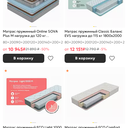
Матрас пружинный Online SOVA
Матрас пружинный Classic Баланс
Plus M нагрузка до 120 кг
EVS нагрузка до 115 кг 1800x2000
1800x2000
80×200
90×200
120×200
140×200
+2
80×200
90×200
120×200
140×200
+2
10 945
12 151
от
₽
от
₽
21 890 ₽
-50%
12 790 ₽
-5%
В корзину
В корзину
Матрас пружинный ECO Light 1000
Матрас пружинный ECO Comfort