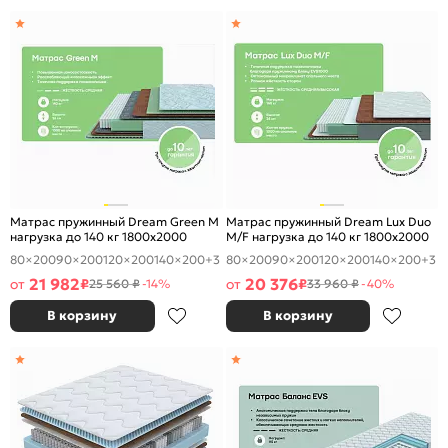
Матрас пружинный Dream Green M
Матрас пружинный Dream Lux Duo
нагрузка до 140 кг 1800x2000
M/F нагрузка до 140 кг 1800x2000
80×200
90×200
120×200
140×200
+3
80×200
90×200
120×200
140×200
+3
21 982
20 376
от
₽
от
₽
25 560 ₽
-14%
33 960 ₽
-40%
В корзину
В корзину