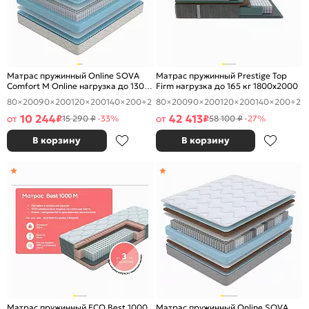
Матрас пружинный Online SOVA
Матрас пружинный Prestige Top
Comfort M Online нагрузка до 130
Firm нагрузка до 165 кг 1800x2000
кг 1800x2000
80×200
90×200
120×200
140×200
+2
80×200
90×200
120×200
140×200
+2
10 244
42 413
от
₽
от
₽
15 290 ₽
-33%
58 100 ₽
-27%
В корзину
В корзину
Матрас пружинный ECO Best 1000
Матрас пружинный Online SOVA