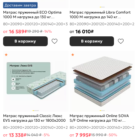
Доставим завтра
Матрас пружинный ECO Optima
Матрас пружинный Libra Comfort
1000 M нагрузка до 130 кг
1000 M нагрузка до 140 кг
1800x2000
1800x2000
80×200
90×200
120×200
140×200
+3
80×200
90×200
120×200
140×200
+2
16 589
16 010
от
₽
от
₽
19 290 ₽
-14%
В корзину
В корзину
Матрас пружинный Classic Люкс
Матрас пружинный Online SOVA
EVS нагрузка до 130 кг 1800x2000
S/F Online нагрузка до 110 кг
1800x2000
80×200
90×200
120×200
140×200
+2
80×200
90×200
120×200
140×200
+2
13 338
7 995
от
₽
от
₽
14 040 ₽
-5%
15 990 ₽
-50%