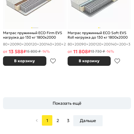
Матрас пружинный ECO Firm EVS
Матрас пружинный ECO Soft EVS
нагрузка до 130 кг 1800x2000
Roll нагрузка до 130 кг 1800x2000
80×200
90×200
120×200
140×200
+2
80×200
90×200
120×200
140×200
+3
13 588
11 808
от
₽
от
₽
15 800 ₽
-14%
13 730 ₽
-14%
В корзину
В корзину
Показать ещё
1
2
3
Дальше