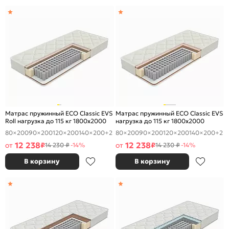
Матрас пружинный ECO Classic EVS
Матрас пружинный ECO Classic EVS
Roll нагрузка до 115 кг 1800x2000
нагрузка до 115 кг 1800x2000
80×200
90×200
120×200
140×200
+2
80×200
90×200
120×200
140×200
+2
12 238
12 238
от
₽
от
₽
14 230 ₽
-14%
14 230 ₽
-14%
В корзину
В корзину