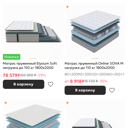
Новинка
Матрас пружинный Elysium Soft
Матрас пружинный Online SOVA M
нагрузка до 150 кг 1800x2000
нагрузка до 110 кг 1800x2000
80×200
90×200
120×200
160×200
+1
78 579
₽
102 050 ₽
-23%
8 918
от
₽
13 720 ₽
-35%
В корзину
В корзину