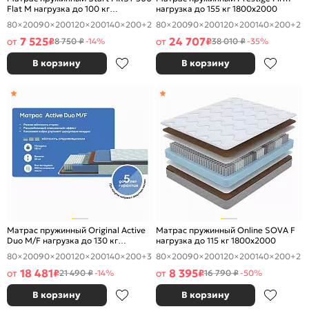
Flat M нагрузка до 100 кг
нагрузка до 155 кг 1800x2000
1800x2000
80×200
90×200
120×200
140×200
+2
80×200
90×200
120×200
140×200
+2
7 525
24 707
от
₽
от
₽
8 750 ₽
-14%
38 010 ₽
-35%
В корзину
В корзину
Матрас пружинный Original Active
Матрас пружинный Online SOVA F
Duo M/F нагрузка до 130 кг
нагрузка до 115 кг 1800x2000
1800x2000
80×200
90×200
120×200
140×200
+3
80×200
90×200
120×200
140×200
+2
18 481
8 395
от
₽
от
₽
21 490 ₽
-14%
16 790 ₽
-50%
В корзину
В корзину