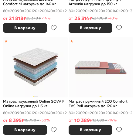
Comfort М нагрузка до 140 кг
Armonia нагрузка до 150 кг
1800x2000
1800x2000
80×200
90×200
120×200
140×200
+2
80×200
90×200
120×200
140×200
+3
21 818
25 314
от
₽
от
₽
25 370 ₽
-14%
42 190 ₽
-40%
В корзину
В корзину
Матрас пружинный Online SOVA F
Матрас пружинный ECO Comfort
Online нагрузка до 115 кг
EVS Roll нагрузка до 120 кг
1800x2000
1800x2000
80×200
90×200
120×200
140×200
+2
80×200
90×200
120×200
140×200
+2
8 395
10 389
от
₽
от
₽
16 790 ₽
-50%
12 080 ₽
-14%
В корзину
В корзину