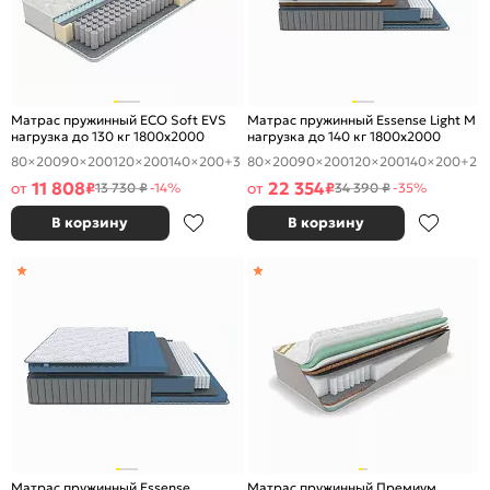
Матрас пружинный ECO Soft EVS
Матрас пружинный Essense Light M
нагрузка до 130 кг 1800x2000
нагрузка до 140 кг 1800x2000
80×200
90×200
120×200
140×200
+3
80×200
90×200
120×200
140×200
+2
11 808
22 354
от
₽
от
₽
13 730 ₽
-14%
34 390 ₽
-35%
В корзину
В корзину
Матрас пружинный Essense
Матрас пружинный Премиум