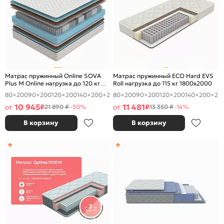
Матрас пружинный Online SOVA
Матрас пружинный ECO Hard EVS
Plus M Online нагрузка до 120 кг
Roll нагрузка до 115 кг 1800x2000
1800x2000
80×200
90×200
120×200
140×200
+2
80×200
90×200
120×200
140×200
+2
10 945
11 481
от
₽
от
₽
21 890 ₽
-50%
13 350 ₽
-14%
В корзину
В корзину