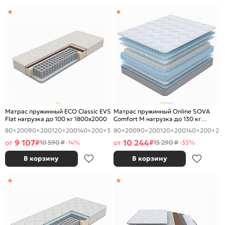
Матрас пружинный ECO Classic EVS
Матрас пружинный Online SOVA
Flat нагрузка до 100 кг 1800x2000
Comfort M нагрузка до 130 кг
1800x2000
80×200
90×200
120×200
140×200
+3
80×200
90×200
120×200
140×200
+2
9 107
10 244
от
₽
от
₽
10 590 ₽
-14%
15 290 ₽
-33%
В корзину
В корзину