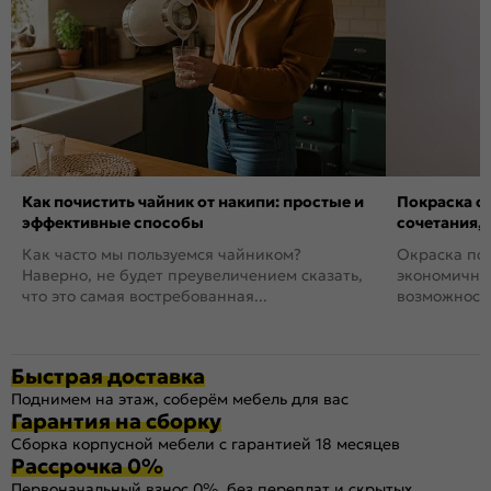
Как почистить чайник от накипи: простые и
Покраска ст
эффективные способы
сочетания,
Как часто мы пользуемся чайником?
Окраска пов
Наверно, не будет преувеличением сказать,
экономичный
что это самая востребованная...
возможность
Быстрая доставка
Поднимем на этаж, соберём мебель для вас
Гарантия на сборку
Сборка корпусной мебели с гарантией 18 месяцев
Рассрочка 0%
Первоначальный взнос 0%, без переплат и скрытых