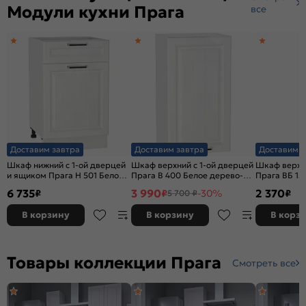
Модули кухни Прага
все
Доставим завтра
Доставим завтра
Доставим з
Шкаф нижний с 1-ой дверцей
Шкаф верхний с 1-ой дверцей
Шкаф верхн
и ящиком Прага Н 501 Белое
Прага В 400 Белое дерево-
Прага ВБ 15
дерево-Белый
Белый
Белый
6 735
3 990
2 370
₽
₽
-30%
₽
5 700 ₽
В корзину
В корзину
В корз
Товары коллекции Прага
Смотреть все