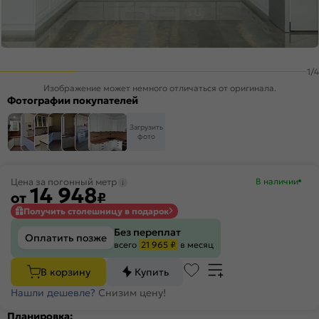
1
/
4
Изображение может немного отличаться от оригинала.
Фотографии покупателей
Загрузить
фото
Цена за погонный метр
В наличии
14 948
от
₽
Получить столешницу в подарок
Без переплат
Оплатить позже
всего
21 965 ₽
в месяц
В корзину
Купить
Нашли дешевле?
Снизим цену!
Планировка: