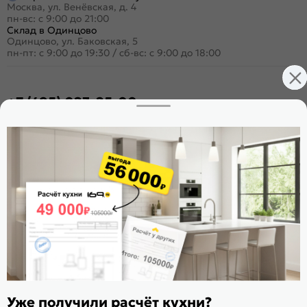
Москва, ул. Венёвская, д. 4
пн-вс: с 9:00 до 21:00
Склад в Одинцово
Одинцово, ул. Баковская, 5
пн-пт: с 9:00 до 19:30
/
сб-вс: с 9:00 до 18:00
+7 (495) 023-25-00
Заказать звонок
Стать дилером
Расскажите о нас
Поделиться
Оцените магазин
ИКС 1180
© 2015—2026 Интернет-магазин мебели Mebel169.ru
Уже получили расчёт кухни?