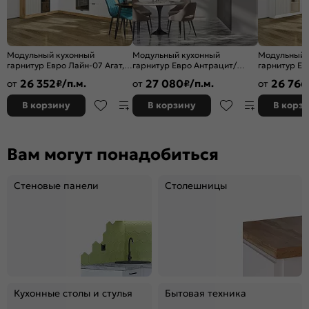
Модульный кухонный
Модульный кухонный
Модульный 
гарнитур Евро Лайн-07 Агат,
гарнитур Евро Антрацит/
гарнитур Ев
Белый/Дуб Вотан
Белый 2336x2404/2600x600
Белый/Белы
26 352
27 080
26 766
от
₽/п.м.
от
₽/п.м.
от
2340x2000/3000x600
2340x2000/
В корзину
В корзину
В корз
Вам могут понадобиться
Стеновые панели
Столешницы
Кухонные столы и стулья
Бытовая техника