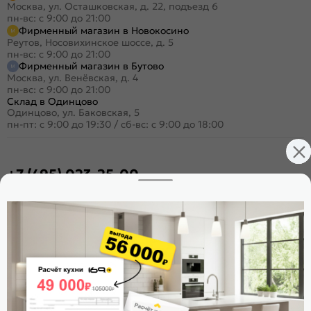
Москва, ул. Осташковская, д. 22, подъезд 6
пн-вс: с 9:00 до 21:00
Фирменный магазин в Новокосино
Реутов, Носовихинское шоссе, д. 5
пн-вс: с 9:00 до 21:00
Фирменный магазин в Бутово
Москва, ул. Венёвская, д. 4
пн-вс: с 9:00 до 21:00
Склад в Одинцово
Одинцово, ул. Баковская, 5
пн-пт: с 9:00 до 19:30
/
сб-вс: с 9:00 до 18:00
+7 (495) 023-25-00
Заказать звонок
Стать дилером
Расскажите о нас
Поделиться
Оцените магазин