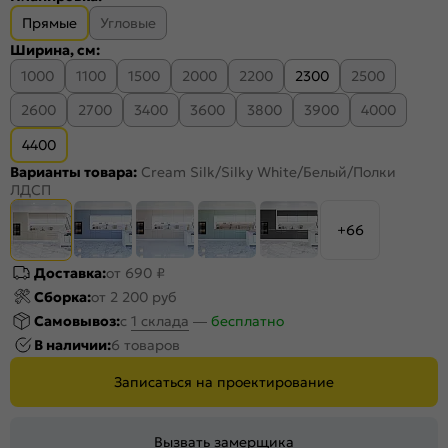
Прямые
Угловые
Ширина, см:
1000
1100
1500
2000
2200
2300
2500
2600
2700
3400
3600
3800
3900
4000
4400
Варианты товара:
Cream Silk/Silky White/Белый/Полки
ЛДСП
+66
Доставка:
от 690 ₽
Сборка:
от 2 200 руб
Самовывоз:
c
1 склада
—
бесплатно
В наличии:
6 товаров
Записаться на проектирование
Вызвать замерщика