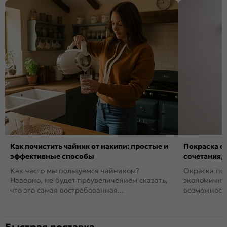
Как почистить чайник от накипи: простые и
Покраска ст
эффективные способы
сочетания,
Как часто мы пользуемся чайником?
Окраска пов
Наверно, не будет преувеличением сказать,
экономичный
что это самая востребованная...
возможность
Быстрая доставка