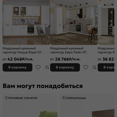
Модульный кухонный
Модульный кухонный
Модульный 
гарнитур Ницца Royal-01
гарнитур Евро Лайн-07
гарнитур Ф
Blanco/Дуб Вотан
Белый, Агат/Белый
Silk/Graphi
42 048
26 766
36 829
от
₽/п.м.
от
₽/п.м.
от
2140x3150x600
2340x2000/3000x600
Полки стекл
В корзину
В корзину
В корз
Вам могут понадобиться
Стеновые панели
Столешницы