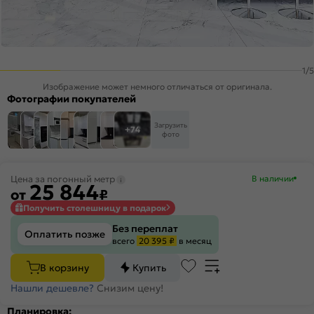
1
/
5
Изображение может немного отличаться от оригинала.
Фотографии покупателей
Загрузить
+74
фото
Цена за погонный метр
В наличии
25 844
от
₽
Получить столешницу в подарок
Без переплат
Оплатить позже
всего
20 395 ₽
в месяц
В корзину
Купить
Нашли дешевле?
Снизим цену!
Планировка: