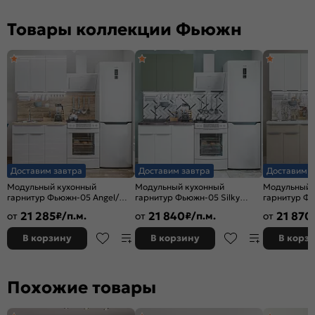
Товары коллекции Фьюжн
Доставим завтра
Доставим завтра
Доставим з
Модульный кухонный
Модульный кухонный
Модульный 
гарнитур Фьюжн-05 Angel/
гарнитур Фьюжн-05 Silky
гарнитур Фь
Белый 2140x1000x600
White, Silky Mint/Белый
Silky White
21 285
21 840
21 870
от
₽/п.м.
от
₽/п.м.
от
2140x1000x600
2140x1000x
В корзину
В корзину
В корз
Похожие товары