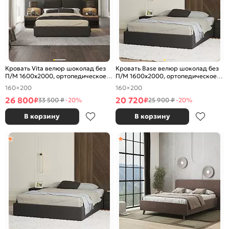
Кровать Vita велюр шоколад без
Кровать Base велюр шоколад без
П/М 1600x2000, ортопедическое
П/М 1600x2000, ортопедическое
основание, изголовье мягкое
основание, без изголовья
160×200
160×200
26 800
20 720
₽
₽
33 500 ₽
-20%
25 900 ₽
-20%
В корзину
В корзину