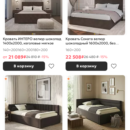
Кровать ИНТЕРО велюр шоколад
Кровать Соната велюр
1400x2000, изголовье мягкое
шоколадный 1600x2000, без
ортопедического основания,
140×200
160×200
180×200
160×200
изголовье мягкое
21 089
22 508
от
₽
₽
24 810 ₽
-15%
26 480 ₽
-15%
В корзину
В корзину