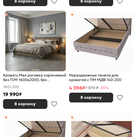
В корзину
В корзину
Кровать Мая рогожка коричневый
Нераздвижные панели для
без П/М 1600x2000, без
кроватей с ПМ МДФ 140-200
ортопедического основания,
160×200
4 596
₽
7 070 ₽
-35%
изголовье мягкое
19 990
₽
В корзину
В корзину