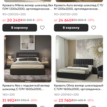
Кровать Milena велюр шоколад без
Кровать Aura велюр шоколад С П/
П/М 1200x2000, ортопедическое
М 1200x2000, ортопедическое
основание, изголовье мягкое
основание, изголовье мягкое
90×200
120×200
90×200
120×200
20 240
24 640
от
₽
от
₽
25 300 ₽
-20%
30 800 ₽
-20%
В корзину
В корзину
Кровать Neo с подсветкой велюр
Кровать Olivia велюр шоколадный
шоколад С П/М 1600x2000,
С П/М 1600x2000, ортопедическое
ортопедическое основание,
основание, изголовье мягкое
160×200
160×200
160×200
изголовье мягкое
31 992
23 760
₽
от
₽
39 990 ₽
-20%
59 400 ₽
-20%