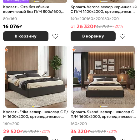
Кровать Юта без обивки
Кровать Verona велюр коричневый
коричневый без П/М 800x1600,
С П/М 1400x2000, ортопедическое
изголовье жесткое
основание, изголовье мягкое
80×160
140×200
160×200
180×200
16 076
26 320
₽
от
₽
32 900 ₽
-20%
В корзину
В корзину
Кровать Erika велюр шоколад С П/
Кровать Skandi велюр шоколад С
М 1600x2000, ортопедическое
П/М 1600x2000, ортопедическое
основание, изголовье мягкое
основание, изголовье мягкое
160×200
160×200
29 520
34 320
₽
₽
36 900 ₽
-20%
42 900 ₽
-20%