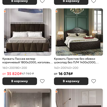
В корзину
В корзину
Кровать Пассаж велюр
Кровать Престиж без обивки
коричневый 1800x2000, изголовье
шоколад без П/М 1400x2000,
мягкое
изголовье жесткое
160×200
180×200
140×200
140×200
35 820
16 076
от
₽
от
₽
47 760 ₽
В корзину
В корзину