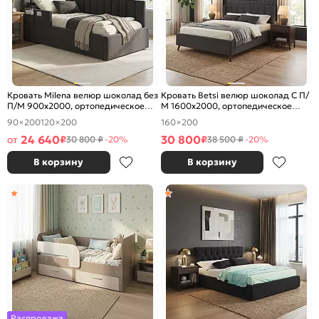
Кровать Milena велюр шоколад без
Кровать Betsi велюр шоколад С П/
П/М 900x2000, ортопедическое
М 1600x2000, ортопедическое
основание, изголовье мягкое
основание, изголовье мягкое
90×200
120×200
160×200
24 640
30 800
от
₽
₽
30 800 ₽
-20%
38 500 ₽
-20%
В корзину
В корзину
Распродажа