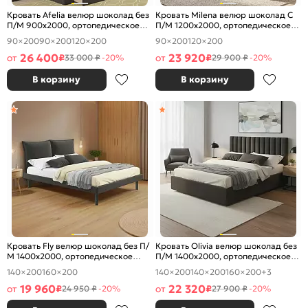
Кровать Afelia велюр шоколад без
Кровать Milena велюр шоколад С
П/М 900x2000, ортопедическое
П/М 1200x2000, ортопедическое
основание, изголовье мягкое
основание, изголовье мягкое
90×200
90×200
120×200
90×200
120×200
26 400
23 920
от
₽
от
₽
33 000 ₽
-20%
29 900 ₽
-20%
В корзину
В корзину
Кровать Fly велюр шоколад без П/
Кровать Olivia велюр шоколад без
М 1400x2000, ортопедическое
П/М 1400x2000, ортопедическое
основание, изголовье мягкое
основание, изголовье мягкое
140×200
160×200
140×200
140×200
160×200
+3
19 960
22 320
от
₽
от
₽
24 950 ₽
-20%
27 900 ₽
-20%