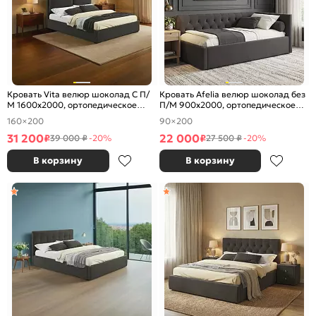
Кровать Vita велюр шоколад С П/
Кровать Afelia велюр шоколад без
М 1600x2000, ортопедическое
П/М 900x2000, ортопедическое
основание, изголовье мягкое
основание, изголовье мягкое
160×200
90×200
31 200
22 000
₽
₽
39 000 ₽
-20%
27 500 ₽
-20%
В корзину
В корзину