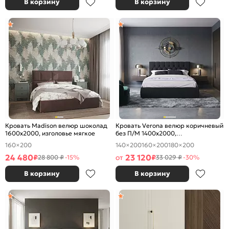
В корзину
В корзину
Кровать Madison велюр шоколад
Кровать Verona велюр коричневый
1600x2000, изголовье мягкое
без П/М 1400x2000,
ортопедическое основание,
160×200
140×200
160×200
180×200
изголовье мягкое
24 480
23 120
₽
от
₽
28 800 ₽
-15%
33 029 ₽
-30%
В корзину
В корзину