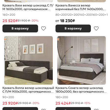
Кровать Base велюр шоколад С П/
Кровать Ванесса велюр
М 1600x2000, ортопедическое
коричневый без П/М 1400x2000,
основание, без изголовья
изголовье мягкое
160×200
80×200
120×200
140×200
160×200
+1
25 520
18 230
₽
от
₽
31 900 ₽
-20%
В корзину
В корзину
Кровать Bonna велюр шоколадный
Кровать Соната велюр шоколад
С П/М 900x2000, ортопедическое
1800x2000, без ортопедического
основание, изголовье мягкое
основания, изголовье мягкое
90×200
180×200
23 920
25 424
₽
₽
29 900 ₽
-20%
29 910 ₽
-15%