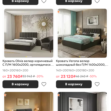
В корзину
В корзину
Кровать Olivia велюр коричневый
Кровать Verona велюр
С П/М 1600x2000, ортопедическое
шоколадный без П/М 1400x2000,
основание, изголовье мягкое
ортопедическое основание,
160×200
160×200
140×200
160×200
180×200
изголовье мягкое
23 760
23 120
от
₽
от
₽
33 943 ₽
-20%
46 240 ₽
-50%
В корзину
В корзину