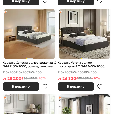
В корзину
В корзину
Кровать Селеста велюр шоколад С
Кровать Verona велюр
П/М 1400x2000, ортопедическое
шоколадный С П/М 1400x2000,
основание, изголовье мягкое
ортопедическое основание,
120×200
140×200
160×200
140×200
160×200
180×200
изголовье мягкое
25 200
26 320
от
₽
от
₽
50 400 ₽
-20%
32 900 ₽
-20%
В корзину
В корзину