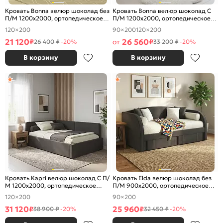
Кровать Bonna велюр шоколад без
Кровать Bonna велюр шоколад С
П/М 1200x2000, ортопедическое
П/М 1200x2000, ортопедическое
основание, изголовье мягкое
основание, изголовье мягкое
120×200
90×200
120×200
21 120
26 560
₽
от
₽
26 400 ₽
-20%
33 200 ₽
-20%
В корзину
В корзину
Кровать Kapri велюр шоколад С П/
Кровать Elda велюр шоколад без
М 1200x2000, ортопедическое
П/М 900x2000, ортопедическое
основание, изголовье мягкое
основание, изголовье мягкое
120×200
90×200
31 120
25 960
₽
₽
38 900 ₽
-20%
32 450 ₽
-20%