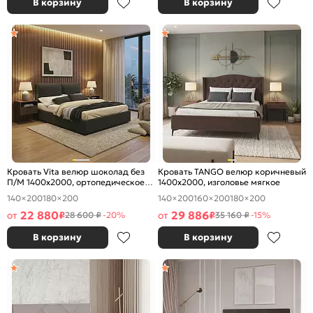
В корзину
В корзину
Кровать Vita велюр шоколад без
Кровать TANGO велюр коричневый
П/М 1400x2000, ортопедическое
1400x2000, изголовье мягкое
основание, изголовье мягкое
140×200
180×200
140×200
160×200
180×200
22 880
29 886
от
₽
от
₽
28 600 ₽
-20%
35 160 ₽
-15%
В корзину
В корзину