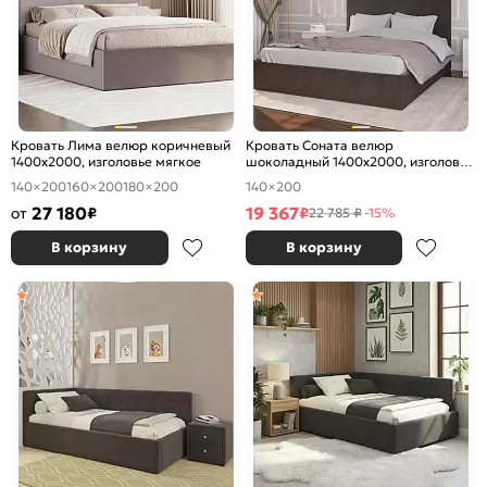
Кровать Лима велюр коричневый
Кровать Соната велюр
1400x2000, изголовье мягкое
шоколадный 1400x2000, изголовье
мягкое
140×200
160×200
180×200
140×200
27 180
19 367
от
₽
₽
22 785 ₽
-15%
В корзину
В корзину