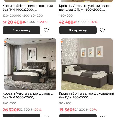
Кровать Selesta велюр шоколад
Кровать Verona с тумбами велюр
без П/М 1400x2000,
шоколад С П/М 1600x2000,
ортопедическое основание,
ортопедическое основание,
120×200
140×200
160×200
160×200
изголовье мягкое
изголовье мягкое
20 400
42 480
от
₽
₽
25 500 ₽
-20%
53 100 ₽
-20%
В корзину
В корзину
Кровать Verona велюр шоколад
Кровать Bonna велюр шоколадный
без П/М 1600x2000,
без П/М 900x2000,
ортопедическое основание,
ортопедическое основание,
160×200
90×200
изголовье мягкое
изголовье мягкое
26 320
19 360
₽
₽
32 900 ₽
-20%
24 200 ₽
-20%