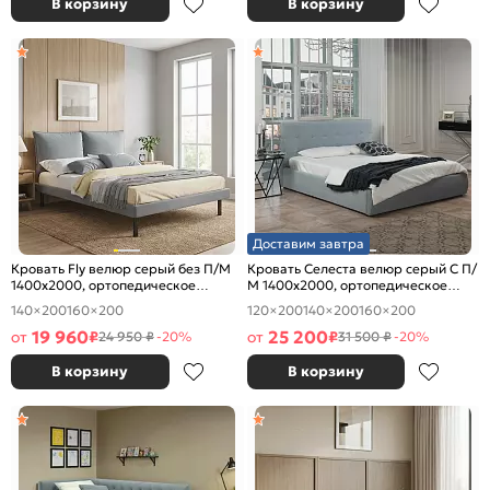
В корзину
В корзину
Доставим завтра
Кровать Fly велюр серый без П/М
Кровать Селеста велюр серый С П/
1400x2000, ортопедическое
М 1400x2000, ортопедическое
основание, изголовье мягкое
основание, изголовье мягкое
140×200
160×200
120×200
140×200
160×200
19 960
25 200
от
₽
от
₽
24 950 ₽
-20%
31 500 ₽
-20%
В корзину
В корзину