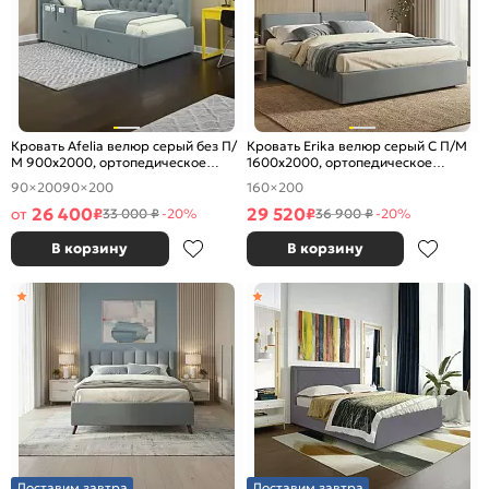
Кровать Afelia велюр серый без П/
Кровать Erika велюр серый С П/М
М 900x2000, ортопедическое
1600x2000, ортопедическое
основание, изголовье мягкое
основание, изголовье мягкое
90×200
90×200
160×200
26 400
29 520
от
₽
₽
33 000 ₽
-20%
36 900 ₽
-20%
В корзину
В корзину
Доставим завтра
Доставим завтра