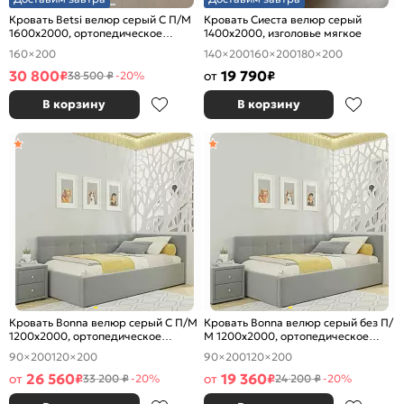
Кровать Betsi велюр серый С П/М
Кровать Сиеста велюр серый
1600x2000, ортопедическое
1400x2000, изголовье мягкое
основание, изголовье мягкое
160×200
140×200
160×200
180×200
30 800
19 790
₽
от
₽
38 500 ₽
-20%
В корзину
В корзину
Кровать Bonna велюр серый С П/М
Кровать Bonna велюр серый без П/
1200x2000, ортопедическое
М 1200x2000, ортопедическое
основание, изголовье мягкое
основание, изголовье мягкое
90×200
120×200
90×200
120×200
26 560
19 360
от
₽
от
₽
33 200 ₽
-20%
24 200 ₽
-20%