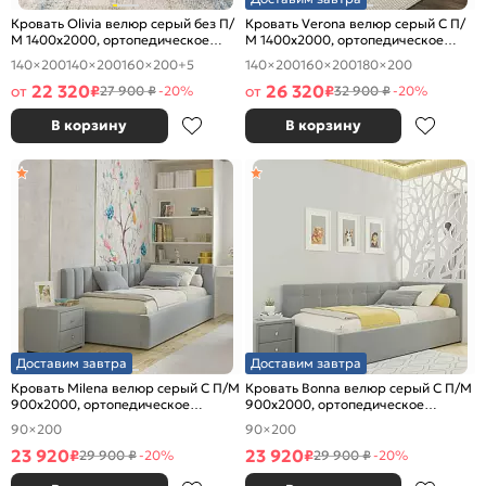
Кровать Olivia велюр серый без П/
Кровать Verona велюр серый С П/
М 1400x2000, ортопедическое
М 1400x2000, ортопедическое
основание, изголовье мягкое
основание, изголовье мягкое
140×200
140×200
160×200
+5
140×200
160×200
180×200
22 320
26 320
от
₽
от
₽
27 900 ₽
-20%
32 900 ₽
-20%
В корзину
В корзину
Доставим завтра
Доставим завтра
Кровать Milena велюр серый С П/М
Кровать Bonna велюр серый С П/М
900x2000, ортопедическое
900x2000, ортопедическое
основание, изголовье мягкое
основание, изголовье мягкое
90×200
90×200
23 920
23 920
₽
₽
29 900 ₽
-20%
29 900 ₽
-20%