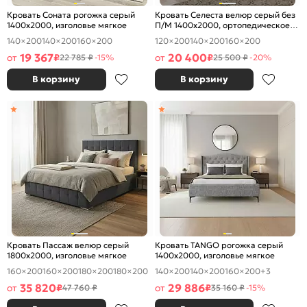
Кровать Соната рогожка серый
Кровать Селеста велюр серый без
1400x2000, изголовье мягкое
П/М 1400x2000, ортопедическое
основание, изголовье мягкое
140×200
140×200
160×200
120×200
140×200
160×200
19 367
20 400
от
₽
от
₽
22 785 ₽
-15%
25 500 ₽
-20%
В корзину
В корзину
Кровать Пассаж велюр серый
Кровать TANGO рогожка серый
1800x2000, изголовье мягкое
1400x2000, изголовье мягкое
160×200
160×200
180×200
180×200
140×200
140×200
160×200
+3
35 820
29 886
от
₽
от
₽
47 760 ₽
35 160 ₽
-15%