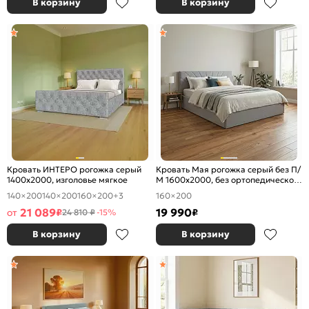
В корзину
В корзину
Кровать ИНТЕРО рогожка серый
Кровать Мая рогожка серый без П/
1400x2000, изголовье мягкое
М 1600x2000, без ортопедического
основания, изголовье мягкое
140×200
140×200
160×200
+3
160×200
21 089
19 990
от
₽
₽
24 810 ₽
-15%
В корзину
В корзину