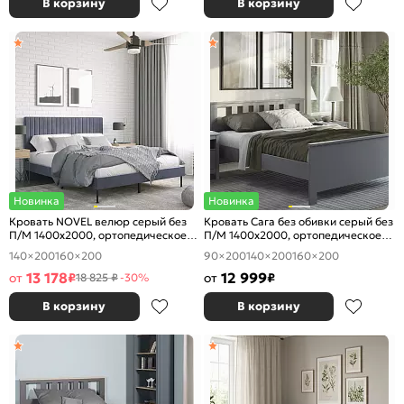
В корзину
В корзину
Новинка
Новинка
Кровать NOVEL велюр серый без
Кровать Сага без обивки серый без
П/М 1400x2000, ортопедическое
П/М 1400x2000, ортопедическое
основание, изголовье мягкое
основание, изголовье жесткое
140×200
160×200
90×200
140×200
160×200
13 178
12 999
от
₽
от
₽
18 825 ₽
-30%
В корзину
В корзину