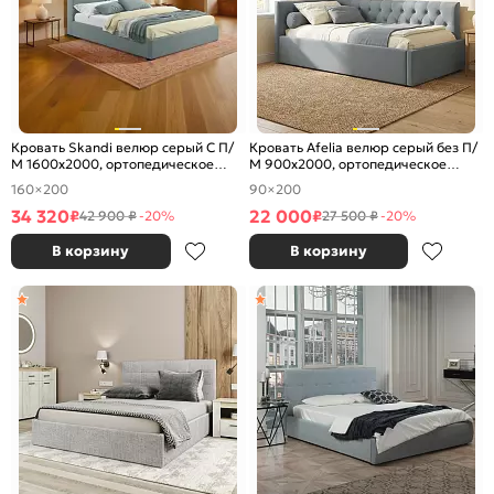
Кровать Skandi велюр серый С П/
Кровать Afelia велюр серый без П/
М 1600x2000, ортопедическое
М 900x2000, ортопедическое
основание, изголовье мягкое
основание, изголовье мягкое
160×200
90×200
34 320
22 000
₽
₽
42 900 ₽
-20%
27 500 ₽
-20%
В корзину
В корзину