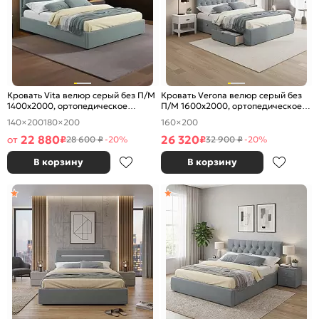
Кровать Vita велюр серый без П/М
Кровать Verona велюр серый без
1400x2000, ортопедическое
П/М 1600x2000, ортопедическое
основание, изголовье мягкое
основание, изголовье мягкое
140×200
180×200
160×200
22 880
26 320
от
₽
₽
28 600 ₽
-20%
32 900 ₽
-20%
В корзину
В корзину