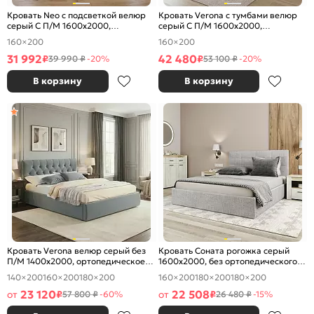
Кровать Neo с подсветкой велюр
Кровать Verona с тумбами велюр
серый С П/М 1600x2000,
серый С П/М 1600x2000,
ортопедическое основание,
ортопедическое основание,
160×200
160×200
изголовье мягкое
изголовье мягкое
31 992
42 480
₽
₽
39 990 ₽
-20%
53 100 ₽
-20%
В корзину
В корзину
Кровать Verona велюр серый без
Кровать Соната рогожка серый
П/М 1400x2000, ортопедическое
1600x2000, без ортопедического
основание, изголовье мягкое
основания, изголовье мягкое
140×200
160×200
180×200
160×200
180×200
180×200
23 120
22 508
от
₽
от
₽
57 800 ₽
-60%
26 480 ₽
-15%