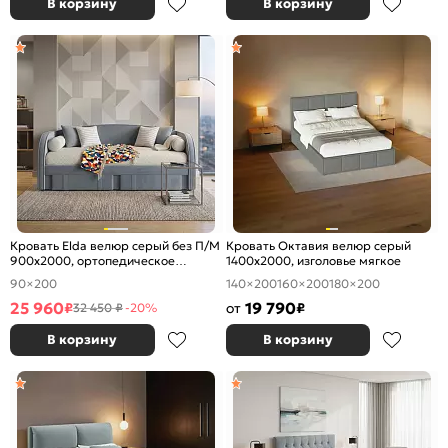
В корзину
В корзину
Кровать Elda велюр серый без П/М
Кровать Октавия велюр серый
900x2000, ортопедическое
1400x2000, изголовье мягкое
основание, изголовье мягкое
90×200
140×200
160×200
180×200
25 960
19 790
₽
от
₽
32 450 ₽
-20%
В корзину
В корзину