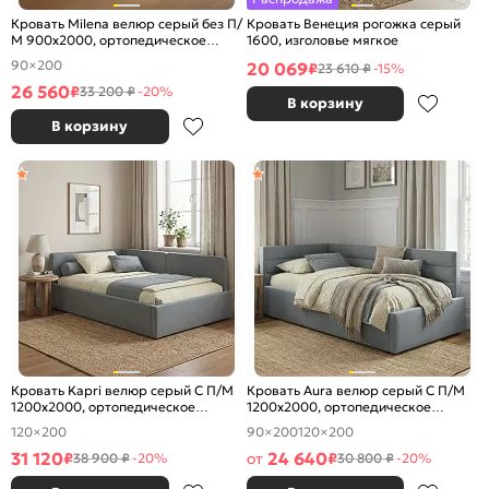
Кровать Milena велюр серый без П/
Кровать Венеция рогожка серый
М 900x2000, ортопедическое
1600, изголовье мягкое
основание, изголовье мягкое
90×200
20 069
₽
23 610 ₽
-15%
26 560
₽
33 200 ₽
-20%
В корзину
В корзину
Кровать Kapri велюр серый С П/М
Кровать Aura велюр серый С П/М
1200x2000, ортопедическое
1200x2000, ортопедическое
основание, изголовье мягкое
основание, изголовье мягкое
120×200
90×200
120×200
31 120
24 640
₽
от
₽
38 900 ₽
-20%
30 800 ₽
-20%