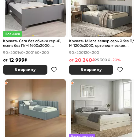
Новинка
Кровать Сага без обивки серый,
Кровать Milena велюр серый без П/
ясень без П/М 1400x2000,
М 1200x2000, ортопедическое
ортопедическое основание,
основание, изголовье мягкое
90×200
140×200
160×200
90×200
120×200
изголовье жесткое
12 999
20 240
от
₽
от
₽
25 300 ₽
-20%
В корзину
В корзину
Распродажа