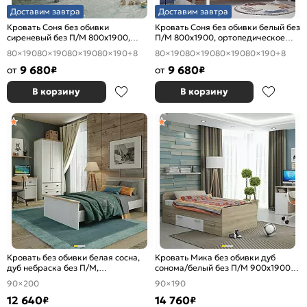
Доставим завтра
Доставим завтра
Кровать Соня без обивки
Кровать Соня без обивки белый без
сиреневый без П/М 800x1900,
П/М 800x1900, ортопедическое
ортопедическое основание,
основание, изголовье жесткое
80×190
80×190
80×190
80×190
+8
80×190
80×190
80×190
80×190
+8
изголовье жесткое
9 680
9 680
от
₽
от
₽
В корзину
В корзину
Кровать без обивки белая сосна,
Кровать Мика без обивки дуб
дуб небраска без П/М,
сонома/белый без П/М 900x1900,
ортопедическое основание
изголовье жесткое
90×200
90×190
12 640
14 760
₽
₽