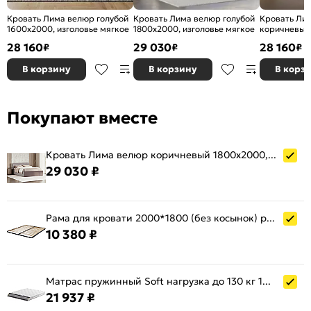
Кровать Лима велюр голубой
Кровать Лима велюр голубой
Кровать Ли
1600x2000, изголовье мягкое
1800x2000, изголовье мягкое
коричневый
изголовье м
28 160
29 030
28 160
₽
₽
₽
В корзину
В корзину
В корз
Покупают вместе
Кровать Лима велюр коричневый 1800x2000, изголовье мягкое
29 030 ₽
Рама для кровати 2000*1800 (без косынок) рейлинг
10 380 ₽
Матрас пружинный Soft нагрузка до 130 кг 1800x2000
21 937 ₽