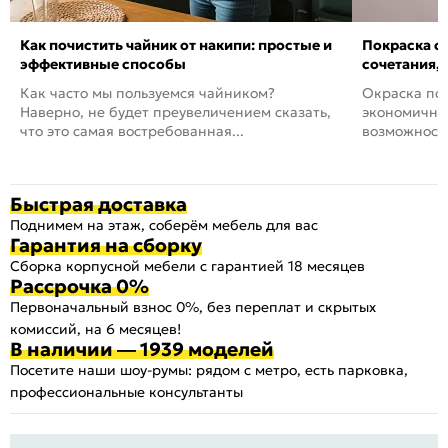
Как почистить чайник от накипи: простые и
Покраска ст
эффективные способы
сочетания,
Как часто мы пользуемся чайником?
Окраска пов
Наверно, не будет преувеличением сказать,
экономичный
что это самая востребованная...
возможность
Быстрая доставка
Поднимем на этаж, соберём мебель для вас
Гарантия на сборку
Сборка корпусной мебели с гарантией 18 месяцев
Рассрочка 0%
Первоначальный взнос 0%, без переплат и скрытых
комиссий, на 6 месяцев!
В наличии — 1939 моделей
Посетите наши шоу-румы: рядом с метро, есть парковка,
профессиональные консультанты