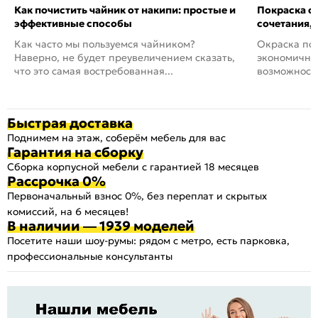
Как почистить чайник от накипи: простые и
Покраска ст
эффективные способы
сочетания,
Как часто мы пользуемся чайником?
Окраска пов
Наверно, не будет преувеличением сказать,
экономичный
что это самая востребованная...
возможность
Быстрая доставка
Поднимем на этаж, соберём мебель для вас
Гарантия на сборку
Сборка корпусной мебели с гарантией 18 месяцев
Рассрочка 0%
Первоначальный взнос 0%, без переплат и скрытых
комиссий, на 6 месяцев!
В наличии — 1939 моделей
Посетите наши шоу-румы: рядом с метро, есть парковка,
профессиональные консультанты