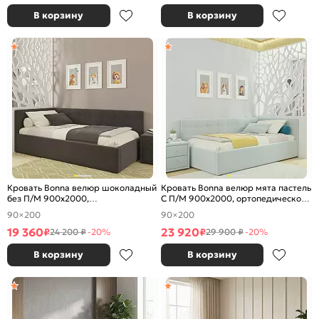
В корзину
В корзину
Кровать Bonna велюр шоколадный
Кровать Bonna велюр мята пастель
без П/М 900x2000,
С П/М 900x2000, ортопедическое
ортопедическое основание,
основание, изголовье мягкое
90×200
90×200
изголовье мягкое
19 360
23 920
₽
₽
24 200 ₽
-20%
29 900 ₽
-20%
В корзину
В корзину