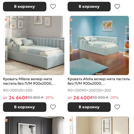
В корзину
В корзину
Кровать Milena велюр мята
Кровать Afelia велюр мята пастель
пастель без П/М 900x2000,
без П/М 900x2000,
ортопедическое основание,
ортопедическое основание,
90×200
120×200
90×200
90×200
120×200
изголовье мягкое
изголовье мягкое
24 640
26 400
от
₽
от
₽
30 800 ₽
-20%
33 000 ₽
-20%
В корзину
В корзину