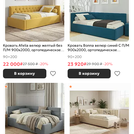
Кровать Afelia велюр желтый без
Кровать Bonna велюр синий С П/М
П/М 900x2000, ортопедическое
900x2000, ортопедическое
основание, изголовье мягкое
основание, изголовье мягкое
90×200
90×200
22 000
23 920
₽
₽
27 500 ₽
-20%
29 900 ₽
-20%
В корзину
В корзину