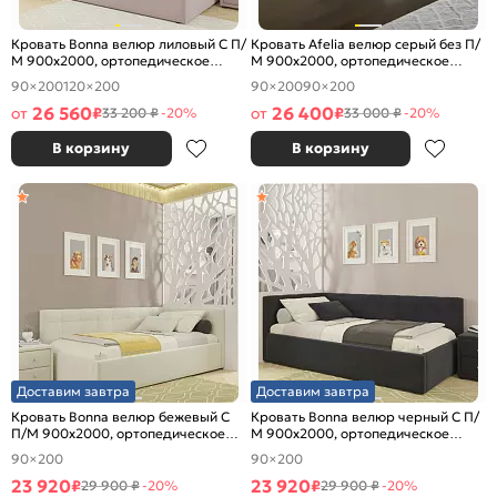
Кровать Bonna велюр лиловый С П/
Кровать Afelia велюр серый без П/
М 900x2000, ортопедическое
М 900x2000, ортопедическое
основание, изголовье мягкое
основание, изголовье мягкое
90×200
120×200
90×200
90×200
26 560
26 400
от
₽
от
₽
33 200 ₽
-20%
33 000 ₽
-20%
В корзину
В корзину
Доставим завтра
Доставим завтра
Кровать Bonna велюр бежевый С
Кровать Bonna велюр черный С П/
П/М 900x2000, ортопедическое
М 900x2000, ортопедическое
основание, изголовье мягкое
основание, изголовье мягкое
90×200
90×200
23 920
23 920
₽
₽
29 900 ₽
-20%
29 900 ₽
-20%