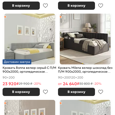
В корзину
В корзину
Доставим завтра
Кровать Bonna велюр серый С П/М
Кровать Milena велюр шоколад без
900x2000, ортопедическое
П/М 900x2000, ортопедическое
основание, изголовье мягкое
основание, изголовье мягкое
90×200
90×200
120×200
23 920
24 640
₽
от
₽
29 900 ₽
-20%
30 800 ₽
-20%
В корзину
В корзину