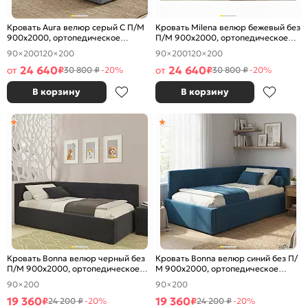
Кровать Aura велюр серый С П/М
Кровать Milena велюр бежевый без
900x2000, ортопедическое
П/М 900x2000, ортопедическое
основание, изголовье мягкое
основание, изголовье мягкое
90×200
120×200
90×200
120×200
24 640
24 640
от
₽
от
₽
30 800 ₽
-20%
30 800 ₽
-20%
В корзину
В корзину
Кровать Bonna велюр черный без
Кровать Bonna велюр синий без П/
П/М 900x2000, ортопедическое
М 900x2000, ортопедическое
основание, изголовье мягкое
основание, изголовье мягкое
90×200
90×200
19 360
19 360
₽
₽
24 200 ₽
-20%
24 200 ₽
-20%