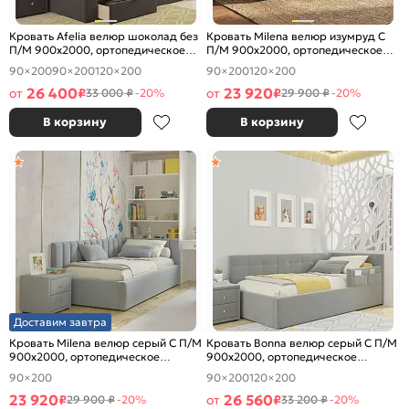
Кровать Afelia велюр шоколад без
Кровать Milena велюр изумруд С
П/М 900x2000, ортопедическое
П/М 900x2000, ортопедическое
основание, изголовье мягкое
основание, изголовье мягкое
90×200
90×200
120×200
90×200
120×200
26 400
23 920
от
₽
от
₽
33 000 ₽
-20%
29 900 ₽
-20%
В корзину
В корзину
Доставим завтра
Кровать Milena велюр серый С П/М
Кровать Bonna велюр серый С П/М
900x2000, ортопедическое
900x2000, ортопедическое
основание, изголовье мягкое
основание, изголовье мягкое
90×200
90×200
120×200
23 920
26 560
₽
от
₽
29 900 ₽
-20%
33 200 ₽
-20%