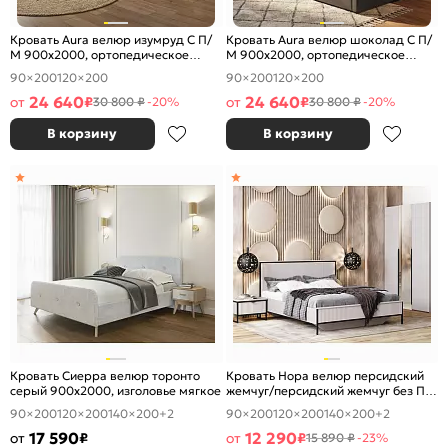
Кровать Aura велюр изумруд С П/
Кровать Aura велюр шоколад С П/
М 900x2000, ортопедическое
М 900x2000, ортопедическое
основание, изголовье мягкое
основание, изголовье мягкое
90×200
120×200
90×200
120×200
24 640
24 640
от
₽
от
₽
30 800 ₽
-20%
30 800 ₽
-20%
В корзину
В корзину
Кровать Сиерра велюр торонто
Кровать Нора велюр персидский
серый 900x2000, изголовье мягкое
жемчуг/персидский жемчуг без П/
М 900x2000, ортопедическое
90×200
120×200
140×200
+2
90×200
120×200
140×200
+2
основание, изголовье мягкое
17 590
12 290
от
₽
от
₽
15 890 ₽
-23%