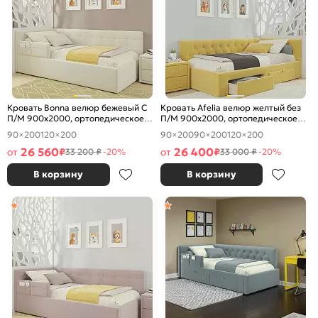
Кровать Bonna велюр бежевый С
Кровать Afelia велюр желтый без
П/М 900x2000, ортопедическое
П/М 900x2000, ортопедическое
основание, изголовье мягкое
основание, изголовье мягкое
90×200
120×200
90×200
90×200
120×200
26 560
26 400
от
₽
от
₽
33 200 ₽
-20%
33 000 ₽
-20%
В корзину
В корзину