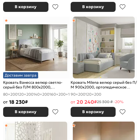
В корзину
В корзину
Доставим завтра
Кровать Ванесса велюр светло-
Кровать Milena велюр серый без П/
серый без П/М 800x2000,
М 900x2000, ортопедическое
изголовье мягкое
основание, изголовье мягкое
80×200
120×200
140×200
160×200
+1
90×200
120×200
18 230
20 240
от
₽
от
₽
25 300 ₽
-20%
В корзину
В корзину