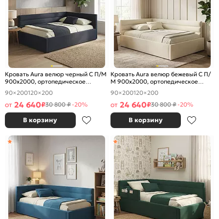
Кровать Aura велюр черный С П/М
Кровать Aura велюр бежевый С П/
900x2000, ортопедическое
М 900x2000, ортопедическое
основание, изголовье мягкое
основание, изголовье мягкое
90×200
120×200
90×200
120×200
24 640
24 640
от
₽
от
₽
30 800 ₽
-20%
30 800 ₽
-20%
В корзину
В корзину