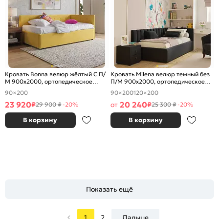
Кровать Bonna велюр жёлтый С П/
Кровать Milena велюр темный без
М 900x2000, ортопедическое
П/М 900x2000, ортопедическое
основание, изголовье мягкое
основание, изголовье мягкое
90×200
90×200
120×200
23 920
20 240
₽
от
₽
29 900 ₽
-20%
25 300 ₽
-20%
В корзину
В корзину
Показать ещё
1
2
Дальше