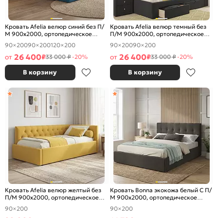
Кровать Afelia велюр синий без П/
Кровать Afelia велюр темный без
М 900x2000, ортопедическое
П/М 900x2000, ортопедическое
основание, изголовье мягкое
основание, изголовье мягкое
90×200
90×200
120×200
90×200
90×200
26 400
26 400
от
₽
от
₽
33 000 ₽
-20%
33 000 ₽
-20%
В корзину
В корзину
Кровать Afelia велюр желтый без
Кровать Bonna экокожа белый С П/
П/М 900x2000, ортопедическое
М 900x2000, ортопедическое
основание, изголовье мягкое
основание, изголовье мягкое
90×200
90×200