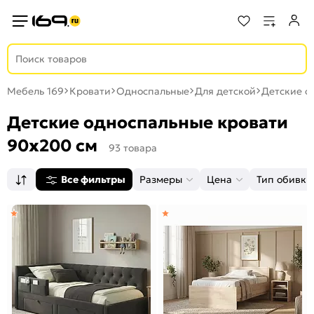
Мебель 169
Кровати
Односпальные
Для детской
Детские о
Детские односпальные кровати
90х200 см
93 товара
Все фильтры
Размеры
Цена
Тип обивки