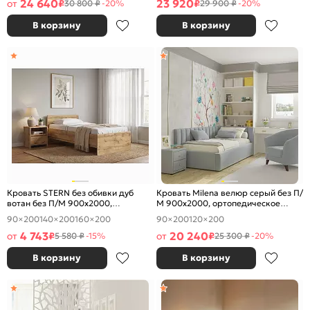
24 640
23 920
от
₽
₽
30 800 ₽
-20%
29 900 ₽
-20%
В корзину
В корзину
Кровать STERN без обивки дуб
Кровать Milena велюр серый без П/
вотан без П/М 900x2000,
М 900x2000, ортопедическое
изголовье жесткое
основание, изголовье мягкое
90×200
140×200
160×200
90×200
120×200
4 743
20 240
от
₽
от
₽
5 580 ₽
-15%
25 300 ₽
-20%
В корзину
В корзину