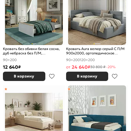
Кровать без обивки белая сосна,
Кровать Aura велюр серый С П/М
дуб небраска без П/М,
900x2000, ортопедическое
ортопедическое основание
основание, изголовье мягкое
90×200
90×200
120×200
12 640
24 640
₽
от
₽
30 800 ₽
-20%
В корзину
В корзину