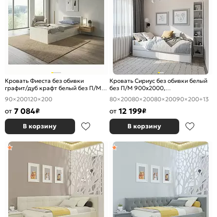
Кровать Фиеста без обивки
Кровать Сириус без обивки белый
графит/дуб крафт белый без П/М
без П/М 900x2000,
900x2000, изголовье жесткое
ортопедическое основание,
90×200
120×200
80×200
80×200
80×200
90×200
+13
изголовье жесткое
7 084
12 199
от
₽
от
₽
В корзину
В корзину