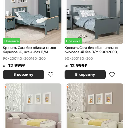
Новинка
Новинка
Кровать Сага без обивки темно-
Кровать Сага без обивки темно-
бирюзовый, ясень без П/М
бирюзовый без П/М 900x2000,
900x2000, ортопедическое
ортопедическое основание,
90×200
140×200
160×200
90×200
160×200
основание, изголовье жесткое
изголовье жесткое
12 999
12 999
от
₽
от
₽
В корзину
В корзину