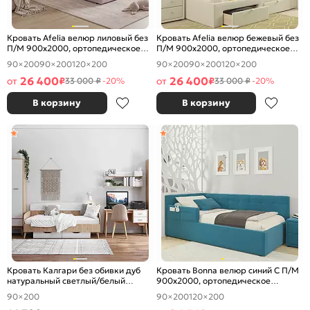
Кровать Afelia велюр лиловый без
Кровать Afelia велюр бежевый без
П/М 900x2000, ортопедическое
П/М 900x2000, ортопедическое
основание, изголовье мягкое
основание, изголовье мягкое
90×200
90×200
120×200
90×200
90×200
120×200
26 400
26 400
от
₽
от
₽
33 000 ₽
-20%
33 000 ₽
-20%
В корзину
В корзину
Кровать Калгари без обивки дуб
Кровать Bonna велюр синий С П/М
натуральный светлый/белый
900x2000, ортопедическое
матовый без П/М 900x2000,
основание, изголовье мягкое
90×200
90×200
120×200
ортопедическое основание,