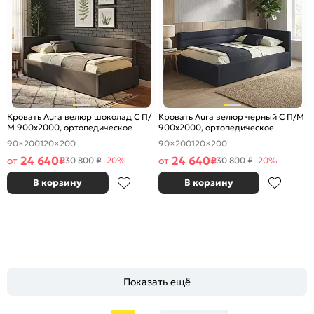
Кровать Aura велюр шоколад С П/
Кровать Aura велюр черный С П/М
М 900x2000, ортопедическое
900x2000, ортопедическое
основание, изголовье мягкое
основание, изголовье мягкое
90×200
120×200
90×200
120×200
24 640
24 640
от
₽
от
₽
30 800 ₽
-20%
30 800 ₽
-20%
В корзину
В корзину
Показать ещё