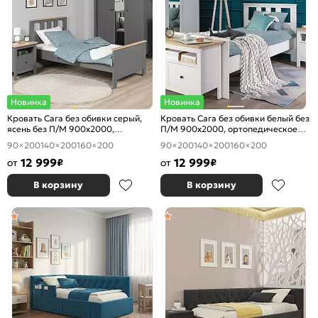
Новинка
Новинка
Кровать Сага без обивки серый,
Кровать Сага без обивки белый без
ясень без П/М 900x2000,
П/М 900x2000, ортопедическое
ортопедическое основание,
основание, изголовье жесткое
90×200
140×200
160×200
90×200
140×200
160×200
изголовье жесткое
12 999
12 999
от
₽
от
₽
В корзину
В корзину