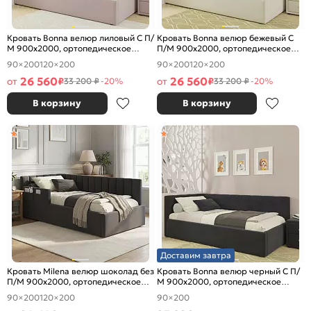
Кровать Bonna велюр лиловый С П/
Кровать Bonna велюр бежевый С
М 900x2000, ортопедическое
П/М 900x2000, ортопедическое
основание, изголовье мягкое
основание, изголовье мягкое
90×200
120×200
90×200
120×200
26 560
26 560
от
₽
от
₽
33 200 ₽
-20%
33 200 ₽
-20%
В корзину
В корзину
Доставим завтра
Кровать Milena велюр шоколад без
Кровать Bonna велюр черный С П/
П/М 900x2000, ортопедическое
М 900x2000, ортопедическое
основание, изголовье мягкое
основание, изголовье мягкое
90×200
120×200
90×200