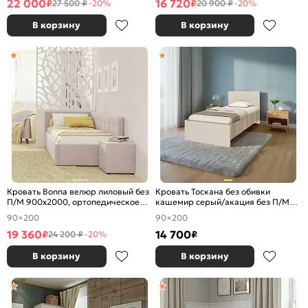
22 000
16 720
₽
₽
27 500 ₽
-20%
20 900 ₽
-20%
В корзину
В корзину
Кровать Bonna велюр лиловый без
Кровать Тоскана без обивки
П/М 900x2000, ортопедическое
кашемир серый/акация без П/М
основание, изголовье мягкое
900x2000, изголовье жесткое
90×200
90×200
19 360
14 700
₽
₽
24 200 ₽
-20%
В корзину
В корзину