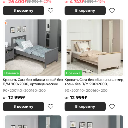
26 400
4 743
от
₽
от
₽
33 000 ₽
-20%
5 580 ₽
-15%
В корзину
В корзину
Новинка
Новинка
Кровать Сага без обивки серый без
Кровать Сага без обивки кашемир,
П/М 900x2000, ортопедическое
ясень без П/М 900x2000,
основание, изголовье жесткое
ортопедическое основание,
90×200
140×200
160×200
90×200
140×200
160×200
изголовье жесткое
12 999
12 999
от
₽
от
₽
В корзину
В корзину