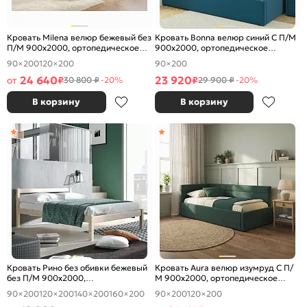
Кровать Milena велюр бежевый без
Кровать Bonna велюр синий С П/М
П/М 900x2000, ортопедическое
900x2000, ортопедическое
основание, изголовье мягкое
основание, изголовье мягкое
90×200
120×200
90×200
24 640
23 920
от
₽
₽
30 800 ₽
-20%
29 900 ₽
-20%
В корзину
В корзину
Кровать Рино без обивки бежевый
Кровать Aura велюр изумруд С П/
без П/М 900x2000,
М 900x2000, ортопедическое
ортопедическое основание,
основание, изголовье мягкое
90×200
120×200
140×200
160×200
90×200
120×200
изголовье жесткое