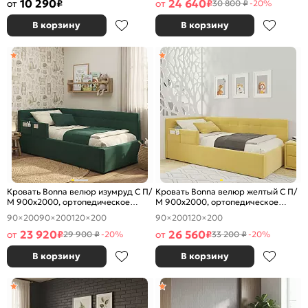
10 290
24 640
от
₽
от
₽
30 800 ₽
-20%
В корзину
В корзину
Кровать Bonna велюр изумруд С П/
Кровать Bonna велюр желтый С П/
М 900x2000, ортопедическое
М 900x2000, ортопедическое
основание, изголовье мягкое
основание, изголовье мягкое
90×200
90×200
120×200
90×200
120×200
23 920
26 560
от
₽
от
₽
29 900 ₽
-20%
33 200 ₽
-20%
В корзину
В корзину