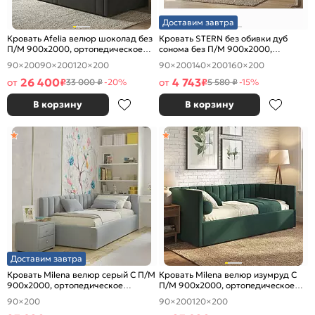
Доставим завтра
Кровать Afelia велюр шоколад без
Кровать STERN без обивки дуб
П/М 900x2000, ортопедическое
сонома без П/М 900x2000,
основание, изголовье мягкое
изголовье жесткое
90×200
90×200
120×200
90×200
140×200
160×200
26 400
4 743
от
₽
от
₽
33 000 ₽
-20%
5 580 ₽
-15%
В корзину
В корзину
Доставим завтра
Кровать Milena велюр серый С П/М
Кровать Milena велюр изумруд С
900x2000, ортопедическое
П/М 900x2000, ортопедическое
основание, изголовье мягкое
основание, изголовье мягкое
90×200
90×200
120×200