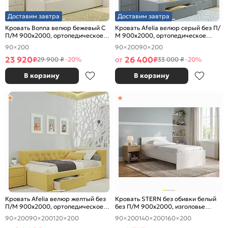
Доставим завтра
Доставим завтра
Кровать Bonna велюр бежевый С
Кровать Afelia велюр серый без П/
П/М 900x2000, ортопедическое
М 900x2000, ортопедическое
основание, изголовье мягкое
основание, изголовье мягкое
90×200
90×200
90×200
23 920
26 400
₽
от
₽
29 900 ₽
-20%
33 000 ₽
-20%
В корзину
В корзину
Кровать Afelia велюр желтый без
Кровать STERN без обивки белый
П/М 900x2000, ортопедическое
без П/М 900x2000, изголовье
основание, изголовье мягкое
жесткое
90×200
90×200
120×200
90×200
140×200
160×200