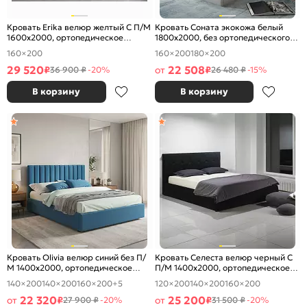
Кровать Erika велюр желтый С П/М
Кровать Соната экокожа белый
1600x2000, ортопедическое
1800x2000, без ортопедического
основание, изголовье мягкое
основания, изголовье мягкое
160×200
160×200
180×200
29 520
22 508
₽
от
₽
36 900 ₽
-20%
26 480 ₽
-15%
В корзину
В корзину
Кровать Olivia велюр синий без П/
Кровать Селеста велюр черный С
М 1400x2000, ортопедическое
П/М 1400x2000, ортопедическое
основание, изголовье мягкое
основание, изголовье мягкое
140×200
140×200
160×200
+5
120×200
140×200
160×200
22 320
25 200
от
₽
от
₽
27 900 ₽
-20%
31 500 ₽
-20%