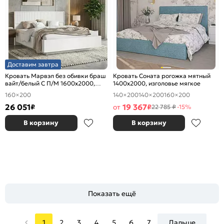
Доставим завтра
Кровать Марвэл без обивки браш
Кровать Соната рогожка мятный
вайт/белый С П/М 1600x2000,
1400x2000, изголовье мягкое
ортопедическое основание,
160×200
140×200
140×200
160×200
изголовье жесткое
26 051
19 367
₽
от
₽
22 785 ₽
-15%
В корзину
В корзину
Показать ещё
1
2
3
4
5
6
7
Дальше