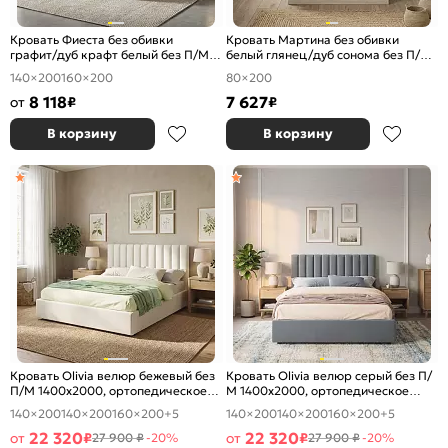
Кровать Фиеста без обивки
Кровать Мартина без обивки
графит/дуб крафт белый без П/М
белый глянец/дуб сонома без П/М
1400x2000, изголовье жесткое
800x2000, изголовье жесткое
140×200
160×200
80×200
8 118
7 627
от
₽
₽
В корзину
В корзину
Кровать Olivia велюр бежевый без
Кровать Olivia велюр серый без П/
П/М 1400x2000, ортопедическое
М 1400x2000, ортопедическое
основание, изголовье мягкое
основание, изголовье мягкое
140×200
140×200
160×200
+5
140×200
140×200
160×200
+5
22 320
22 320
от
₽
от
₽
27 900 ₽
-20%
27 900 ₽
-20%