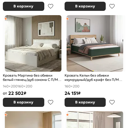
В корзину
В корзину
Кровать Мартина без обивки
Кровать Кельн без обивки
белый глянец/дуб сонома С П/М
изумрудный/дуб крафт без П/М
1400x2000, ортопедическое
1600x2000, изголовье жесткое
140×200
160×200
160×200
основание, изголовье жесткое
22 502
24 151
от
₽
₽
В корзину
В корзину