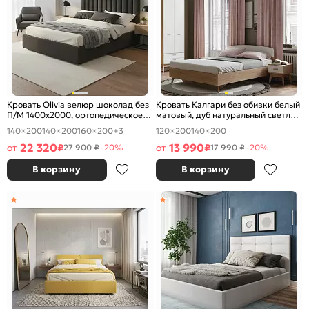
Кровать Olivia велюр шоколад без
Кровать Калгари без обивки белый
П/М 1400x2000, ортопедическое
матовый, дуб натуральный светлый
основание, изголовье мягкое
1400x2000, изголовье жесткое
140×200
140×200
160×200
+3
120×200
140×200
22 320
13 990
от
₽
от
₽
27 900 ₽
-20%
17 990 ₽
-20%
В корзину
В корзину