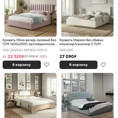
Кровать Olivia велюр лиловый без
Кровать Марвэл без обивки
П/М 1400x2000, ортопедическое
кашемир/кашемир С П/М
основание, изголовье мягкое
1600x2000, ортопедическое
140×200
140×200
160×200
+5
160×200
основание, изголовье жесткое
22 320
27 090
от
₽
₽
27 900 ₽
-20%
В корзину
В корзину