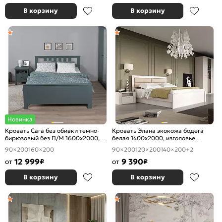
В корзину
В корзину
Новинка
Кровать Сага без обивки темно-
Кровать Элана экокожа бодега
бирюзовый без П/М 1600x2000,
белая 1400x2000, изголовье
ортопедическое основание,
мягкое
90×200
160×200
90×200
120×200
140×200
+2
изголовье жесткое
12 999
9 390
от
₽
от
₽
В корзину
В корзину