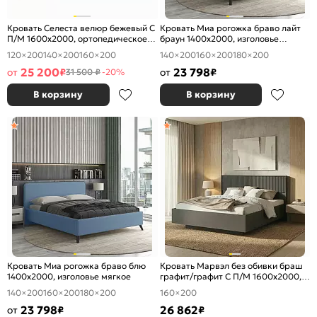
Кровать Селеста велюр бежевый С
Кровать Миа рогожка браво лайт
П/М 1600x2000, ортопедическое
браун 1400x2000, изголовье
основание, изголовье мягкое
мягкое
120×200
140×200
160×200
140×200
160×200
180×200
25 200
23 798
от
₽
от
₽
31 500 ₽
-20%
В корзину
В корзину
Кровать Миа рогожка браво блю
Кровать Марвэл без обивки браш
1400x2000, изголовье мягкое
графит/графит С П/М 1600x2000,
ортопедическое основание,
140×200
160×200
180×200
160×200
изголовье жесткое
23 798
26 862
от
₽
₽