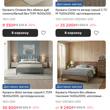
Доставим завтра
Кровать Оливия без обивки дуб
Кровать Селеста велюр серый С П/
сонома/белый без П/М 1600x2000,
М 1400x2000, ортопедическое
изголовье жесткое
основание, изголовье мягкое
160×200
120×200
140×200
160×200
9 330
25 200
₽
от
₽
13 329 ₽
-30%
31 500 ₽
-20%
В корзину
В корзину
Доставим завтра
Доставим завтра
Кровать Betsi велюр серый С П/М
Кровать Мальта без обивки
1600x2000, ортопедическое
таксония 1400x2000, изголовье
основание, изголовье мягкое
жесткое
160×200
140×200
160×200
30 800
9 290
₽
от
₽
38 500 ₽
-20%
11 990 ₽
-23%