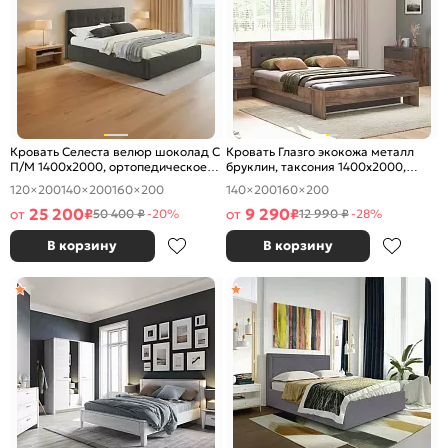
Кровать Селеста велюр шоколад С
Кровать Глазго экокожа металл
П/М 1400x2000, ортопедическое
бруклин, таксония 1400x2000,
основание, изголовье мягкое
изголовье мягкое
120×200
140×200
160×200
140×200
160×200
25 200
9 290
от
₽
от
₽
50 400 ₽
-20%
12 990 ₽
-28%
В корзину
В корзину