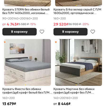
Кровать STERN без обивки белый
Кровать Erika велюр серый С П/М
без П/М 1400x2000, изголовье
1600x2000, ортопедическое
жесткое
основание, изголовье мягкое
90×200
140×200
160×200
160×200
4 743
29 520
от
₽
₽
5 580 ₽
-15%
36 900 ₽
-20%
В корзину
В корзину
Кровать Фиеста без обивки
Кровать Мартина без обивки
графит/дуб крафт белый без П/М
графит/дуб крафт без П/М
1600x2000, изголовье жесткое
1400x2000, изголовье жесткое
160×200
140×200
160×200
13 679
8 446
₽
от
₽