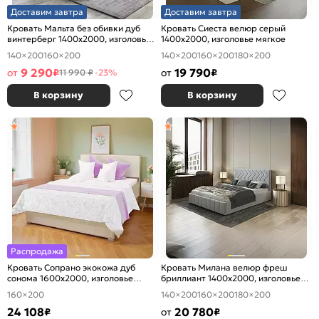
Доставим завтра
Доставим завтра
Кровать Мальта без обивки дуб
Кровать Сиеста велюр серый
винтерберг 1400x2000, изголовье
1400x2000, изголовье мягкое
жесткое
140×200
160×200
140×200
160×200
180×200
9 290
19 790
от
₽
от
₽
11 990 ₽
-23%
В корзину
В корзину
Распродажа
Кровать Сопрано экокожа дуб
Кровать Милана велюр фреш
сонома 1600x2000, изголовье
бриллиант 1400x2000, изголовье
мягкое
мягкое
160×200
140×200
160×200
180×200
24 108
20 780
₽
от
₽