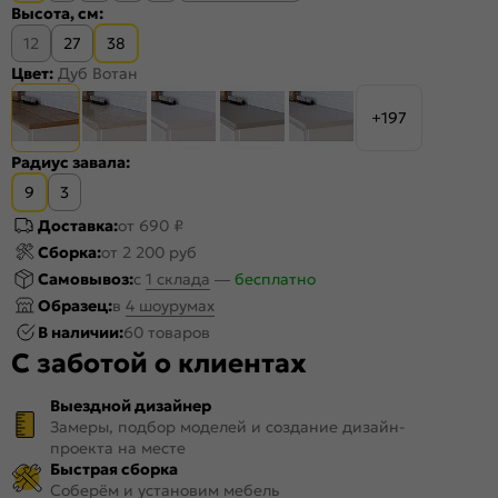
Высота, см:
12
27
38
Цвет:
Дуб Вотан
+197
Радиус завала:
9
3
Доставка:
от 690 ₽
Сборка:
от 2 200 руб
Самовывоз:
c
1 склада
—
бесплатно
Образец:
в
4 шоурумах
В наличии:
60 товаров
С заботой о клиентах
Выездной дизайнер
Замеры, подбор моделей и создание дизайн-
проекта на месте
Быстрая сборка
Соберём и установим мебель