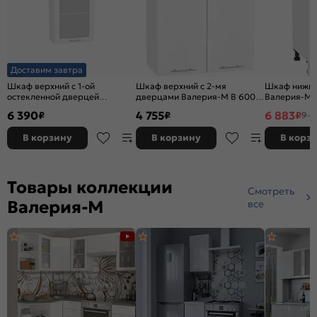
Доставим завтра
Шкаф верхний с 1-ой
Шкаф верхний с 2-мя
Шкаф нижни
остекленной дверцей
дверцами Валерия-М В 600
Валерия-М 
Валерия-М В 509 Белый
Белый металлик-Белый
глянец-Бел
6 390
4 755
6 883
₽
₽
₽
9 8
металлик-Белый
В корзину
В корзину
В корз
Товары коллекции
Смотреть
Валерия-М
все