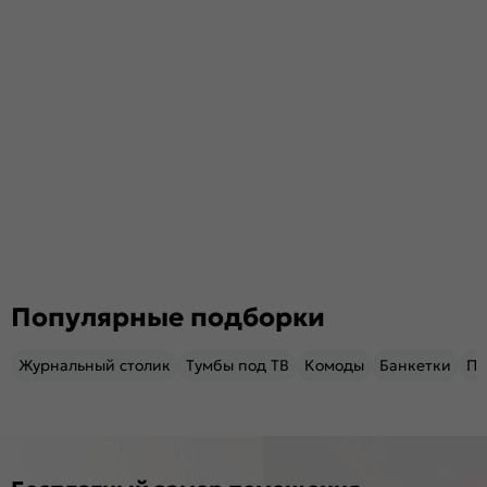
Популярные подборки
Журнальный столик
Тумбы под ТВ
Комоды
Банкетки
Пу