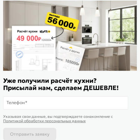
Стать дилером
Расскажите о нас
Поделиться
Оцените магазин
ИКС 1180
© 2015—2026 Интернет-магазин мебели Mebel169.ru
Уже получили расчёт кухни?
Присылай нам, сделаем ДЕШЕВЛЕ!
Пользовательское соглашение
Политика обработки персональных данных
Телефон*
Карта сайта
На информационном ресурсе
применяются
куки
и рекомендательные
Хорошо
Указывая свои данные, вы подтверждаете ознакомление c
технологии
Политикой обработки персональных данных
Отправить заявку