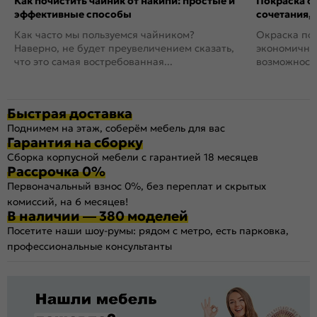
Как почистить чайник от накипи: простые и
Покраска ст
эффективные способы
сочетания,
Как часто мы пользуемся чайником?
Окраска пов
Наверно, не будет преувеличением сказать,
экономичный
что это самая востребованная...
возможность
Быстрая доставка
Поднимем на этаж, соберём мебель для вас
Гарантия на сборку
Сборка корпусной мебели с гарантией 18 месяцев
Рассрочка 0%
Первоначальный взнос 0%, без переплат и скрытых
комиссий, на 6 месяцев!
В наличии — 380 моделей
Посетите наши шоу-румы: рядом с метро, есть парковка,
профессиональные консультанты