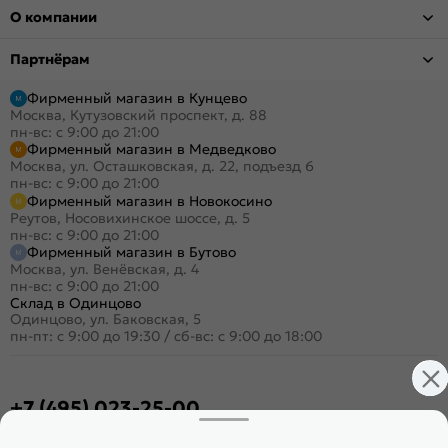
О компании
Партнёрам
Фирменный магазин в Кунцево
Москва, Кутузовский проспект, д. 88
пн-вс: с 9:00 до 21:00
Фирменный магазин в Медведково
Москва, ул. Осташковская, д. 22, подъезд 6
пн-вс: с 9:00 до 21:00
Фирменный магазин в Новокосино
Реутов, Носовихинское шоссе, д. 5
пн-вс: с 9:00 до 21:00
Фирменный магазин в Бутово
Москва, ул. Венёвская, д. 4
пн-вс: с 9:00 до 21:00
Склад в Одинцово
Одинцово, ул. Баковская, 5
пн-пт: с 9:00 до 19:30
/
сб-вс: с 9:00 до 18:00
+7 (495) 023-25-00
Заказать звонок