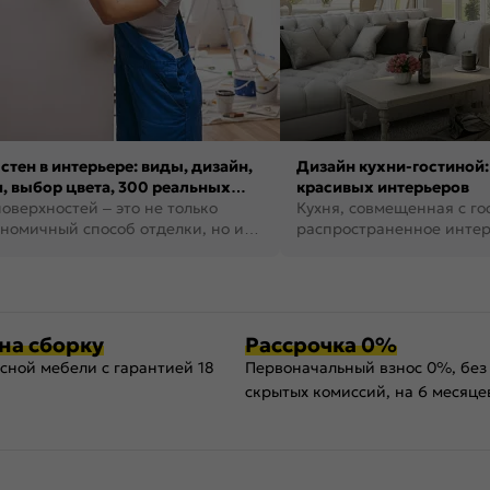
стен в интерьере: виды, дизайн,
Дизайн кухни-гостиной:
, выбор цвета, 300 реальных
красивых интерьеров
оверхностей – это не только
Кухня, совмещенная с го
номичный способ отделки, но и
распространенное инте
ть создать кре...
наши дни. В нем от...
на сборку
Рассрочка 0%
сной мебели с гарантией 18
Первоначальный взнос 0%, без
скрытых комиссий, на 6 месяце