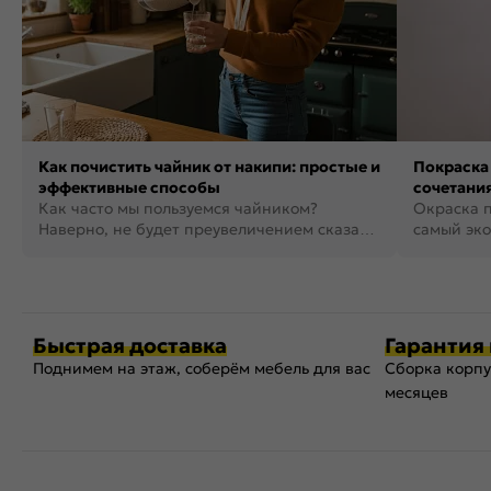
Как почистить чайник от накипи: простые и
Покраска 
эффективные способы
сочетания
Как часто мы пользуемся чайником?
фото
Окраска п
Наверно, не будет преувеличением сказать,
самый эко
что это самая востребованная...
возможнос
Быстрая доставка
Гарантия 
Поднимем на этаж, соберём мебель для вас
Сборка корпу
месяцев