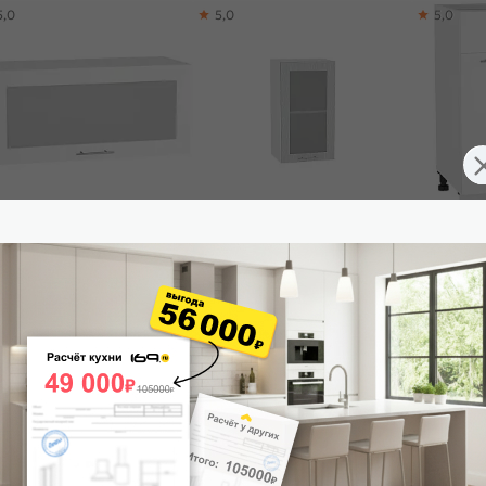
5,0
5,0
5,0
ф верхний горизонтальный
Шкаф верхний с 1-ой остекленной
Шкаф нижни
екленный Валерия-М ВГ 800
дверцей Валерия-М В 409 Серый
ящиком Ва
ый глянец-Белый
металлик дождь светлый-Белый
Белый гля
485
₽
5 505
₽
7 062
₽
-30%
7 864 ₽
 корзину
В корзину
В корз
4,6
5,0
5,0