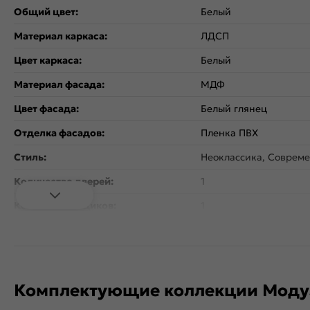
Общий цвет:
Белый
Материал каркаса:
ЛДСП
Цвет каркаса:
Белый
Материал фасада:
МДФ
Цвет фасада:
Белый глянец
Отделка фасадов:
Пленка ПВХ
Стиль:
Неоклассика, Соврем
Количество дверей:
1
Количество ящиков:
1
Открывание дверцы:
Вертикальное
Коллекция:
Валерия-М
Гарантия:
18 мес
Комплектующие коллекции Моду
Тип поверхности:
Глянцевая