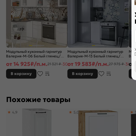
Модульный кухонный гарнитур
Модульный кухонный гарнитур
Мод
Валерия-М-06 Белый глянец/
Валерия-М-13 Белый глянец/
Вал
Белый 2140x1290/2000x600
Белый 2336x400x600
гля
от
14 925
₽/п.м.
от
19 583
₽/п.м.
от
-30%
-30%
21 321 ₽
27 975 ₽
В корзину
В корзину
В
Похожие товары
4,9
5,0