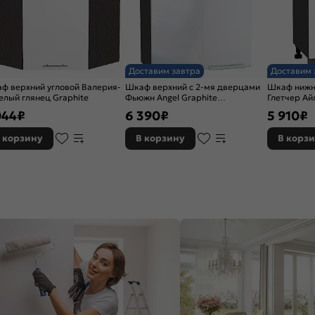
Доставим завтра
Доставим 
ф верхний угловой Валерия-
Шкаф верхний с 2-мя дверцами
Шкаф нижни
елый глянец Graphite
Фьюжн Angel Graphite
Глетчер Ай
716*600*320
816*500*4
044
₽
6 390
₽
5 910
₽
 корзину
В корзину
В корз