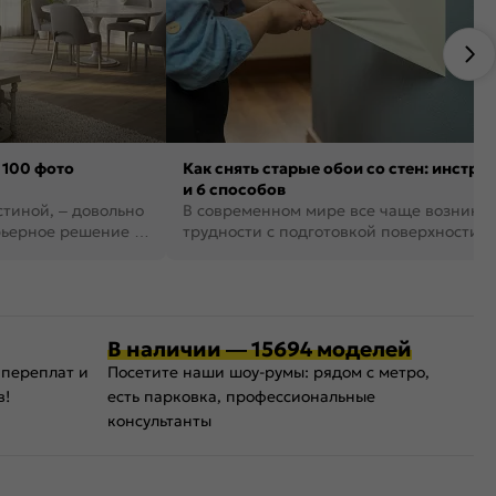
 100 фото
Как снять старые обои со стен: инстру
и 6 способов
стиной, – довольно
В современном мире все чаще возника
рьерное решение в
трудности с подготовкой поверхности д
поклейки обоев. И многие за...
В наличии — 15694 моделей
 переплат и
Посетите наши шоу-румы: рядом с метро,
в!
есть парковка, профессиональные
консультанты