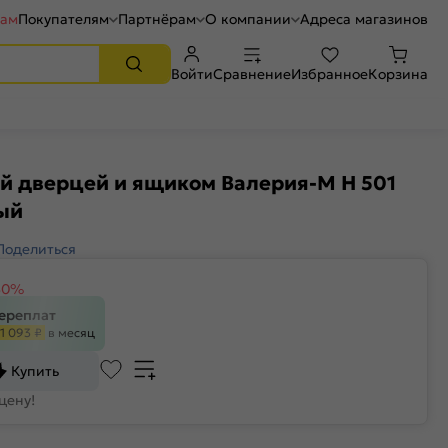
рам
Покупателям
Партнёрам
О компании
Адреса магазинов
Войти
Сравнение
Избранное
Корзина
й дверцей и ящиком Валерия-М Н 501
ый
Поделиться
30%
переплат
1 093 ₽
в месяц
Купить
цену!