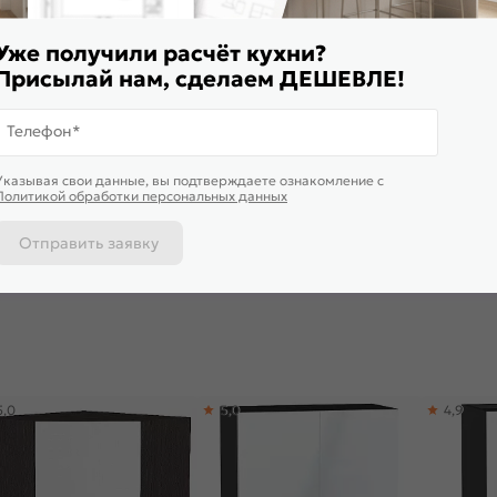
Уже получили расчёт кухни?
Присылай нам, сделаем ДЕШЕВЛЕ!
Телефон*
Указывая свои данные, вы подтверждаете ознакомление c
ульный кухонный гарнитур
Столешница прямая/3/Мрамор
Столешниц
Политикой обработки персональных данных
ерия-М-03 Белый
марквина черный глянцевая
матовая 3
нец/Graphite 2140x2400x600
3050*600*27
22 874
₽/п.м.
6 006
₽
6 006
₽
Отправить заявку
 корзину
В корзину
В корз
5,0
5,0
4,9