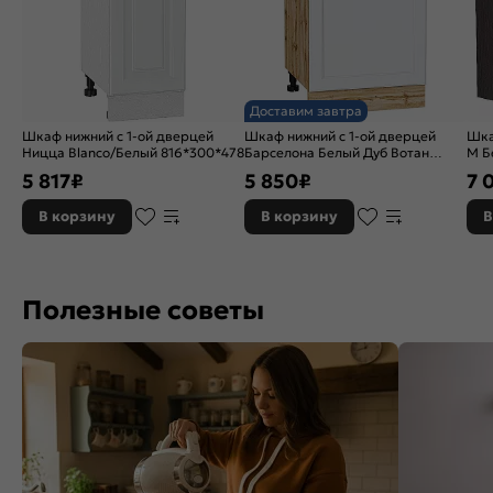
Доставим завтра
Шкаф нижний с 1-ой дверцей
Шкаф нижний с 1-ой дверцей
Шка
Ницца Blanco/Белый 816*300*478
Барселона Белый Дуб Вотан
М Б
816*500*484
5 817
₽
5 850
₽
7 
В корзину
В корзину
В
Полезные советы