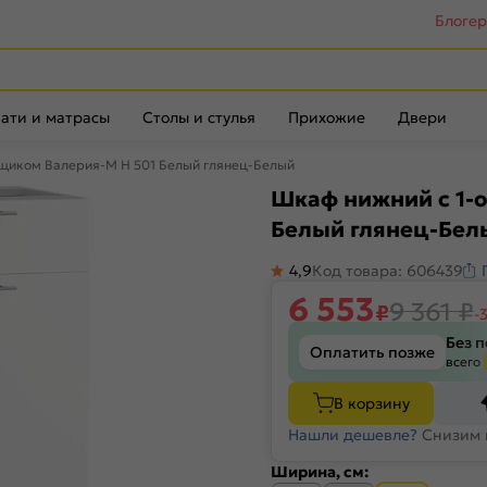
Блоге
ати и матрасы
Столы и стулья
Прихожие
Двери
ящиком Валерия-М Н 501 Белый глянец-Белый
Шкаф нижний с 1-о
Белый глянец-Бел
4,9
Код товара: 606439
6 553
9 361
₽
₽
-
Без 
Оплатить позже
всего
В корзину
Нашли дешевле?
Снизим 
Ширина, см: