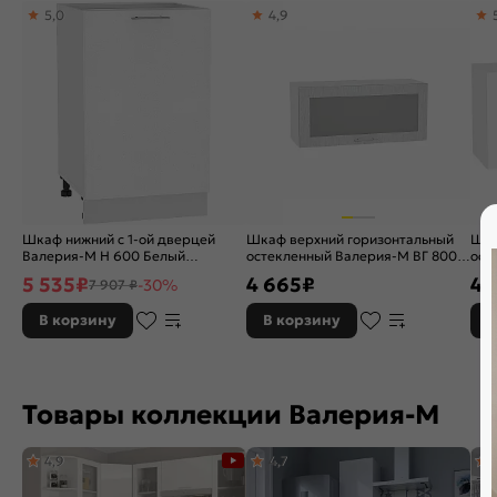
5,0
4,9
Расположение:
Прямые
Бренд:
Vivat
Шкаф нижний с 1-ой дверцей
Шкаф верхний горизонтальный
Шка
Валерия-М Н 600 Белый
остекленный Валерия-М ВГ 800
ост
металлик-Белый
Серый металлик дождь светлый-
Бел
5 535
₽
4 665
₽
4 
-30%
7 907 ₽
Белый
В корзину
В корзину
В
Товары коллекции Валерия-М
4,9
4,7