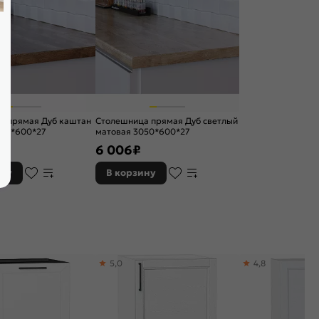
а прямая Дуб каштан
Столешница прямая Дуб светлый
050*600*27
матовая 3050*600*27
6 006
₽
ину
В корзину
5,0
4,8