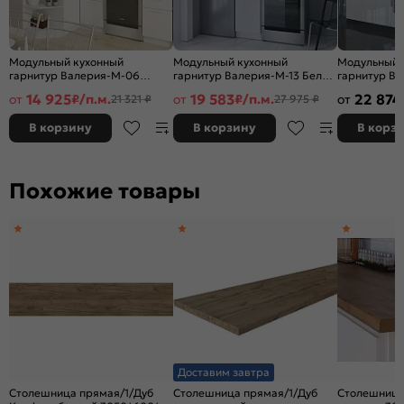
Модульный кухонный
Модульный кухонный
Модульный 
гарнитур Валерия-М-06
гарнитур Валерия-М-13 Белый
гарнитур В
Белый глянец/Белый
глянец/Белый 2336x400x600
Белый гляне
14 925
19 583
22 874
от
₽/п.м.
от
₽/п.м.
от
21 321 ₽
27 975 ₽
2140x1290/2000x600
2140x2400x
В корзину
В корзину
В корз
Похожие товары
Доставим завтра
Столешница прямая/1/Дуб
Столешница прямая/1/Дуб
Столешница