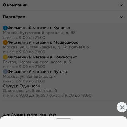
О компании
Партнёрам
Фирменный магазин в Кунцево
Москва, Кутузовский проспект, д. 88
пн-вс: с 9:00 до 21:00
Фирменный магазин в Медведково
Москва, ул. Осташковская, д. 22, подъезд 6
пн-вс: с 9:00 до 21:00
Фирменный магазин в Новокосино
Реутов, Носовихинское шоссе, д. 5
пн-вс: с 9:00 до 21:00
Фирменный магазин в Бутово
Москва, ул. Венёвская, д. 4
пн-вс: с 9:00 до 21:00
Склад в Одинцово
Одинцово, ул. Баковская, 5
пн-пт: с 9:00 до 19:30
/
сб-вс: с 9:00 до 18:00
+7 (495) 023-25-00
Заказать звонок