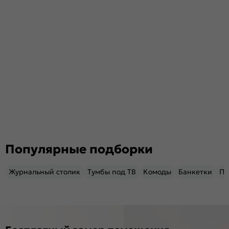
Популярные подборки
Журнальный столик
Тумбы под ТВ
Комоды
Банкетки
Пу