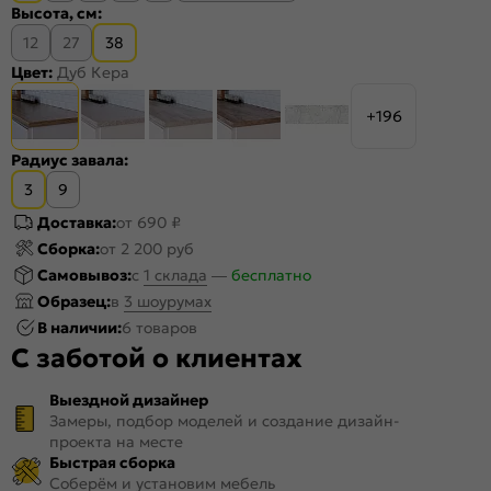
Высота, см:
12
27
38
Цвет:
Дуб Кера
+196
Радиус завала:
3
9
Доставка:
от 690 ₽
Сборка:
от 2 200 руб
Самовывоз:
c
1 склада
—
бесплатно
Образец:
в
3 шоурумах
В наличии:
6 товаров
С заботой о клиентах
Выездной дизайнер
Замеры, подбор моделей и создание дизайн-
проекта на месте
Быстрая сборка
Соберём и установим мебель