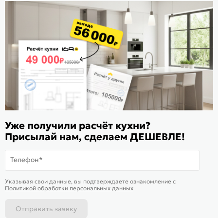
Стать дилером
Расскажите о нас
Поделиться
Оцените магазин
ИКС 1180
© 2015—2026 Интернет-магазин мебели Mebel169.ru
Уже получили расчёт кухни?
Присылай нам, сделаем ДЕШЕВЛЕ!
Пользовательское соглашение
Политика обработки персональных данных
Телефон*
Карта сайта
На информационном ресурсе
применяются
куки
и рекомендательные
Хорошо
Указывая свои данные, вы подтверждаете ознакомление c
технологии
Политикой обработки персональных данных
Отправить заявку