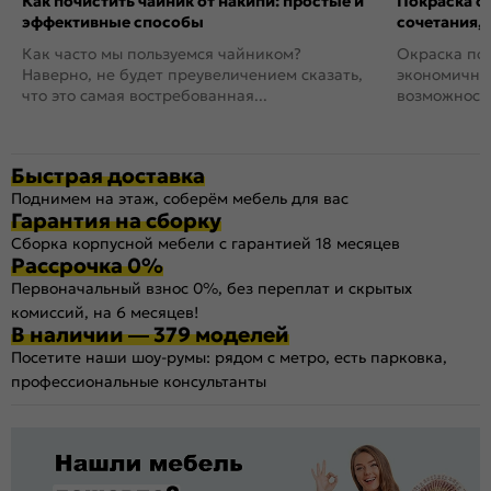
Как почистить чайник от накипи: простые и
Покраска ст
эффективные способы
сочетания,
Как часто мы пользуемся чайником?
Окраска пов
Наверно, не будет преувеличением сказать,
экономичный
что это самая востребованная...
возможность
Быстрая доставка
Поднимем на этаж, соберём мебель для вас
Гарантия на сборку
Сборка корпусной мебели с гарантией 18 месяцев
Рассрочка 0%
Первоначальный взнос 0%, без переплат и скрытых
комиссий, на 6 месяцев!
В наличии — 379 моделей
Посетите наши шоу-румы: рядом с метро, есть парковка,
профессиональные консультанты