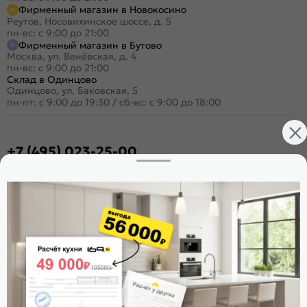
Фирменный магазин в Новокосино
Реутов, Носовихинское шоссе, д. 5
пн-вс: с 9:00 до 21:00
Фирменный магазин в Бутово
Москва, ул. Венёвская, д. 4
пн-вс: с 9:00 до 21:00
Склад в Одинцово
Одинцово, ул. Баковская, 5
пн-пт: с 9:00 до 19:30
/
сб-вс: с 9:00 до 18:00
+7 (495) 023-25-00
Заказать звонок
Стать дилером
Расскажите о нас
Поделиться
Оцените магазин