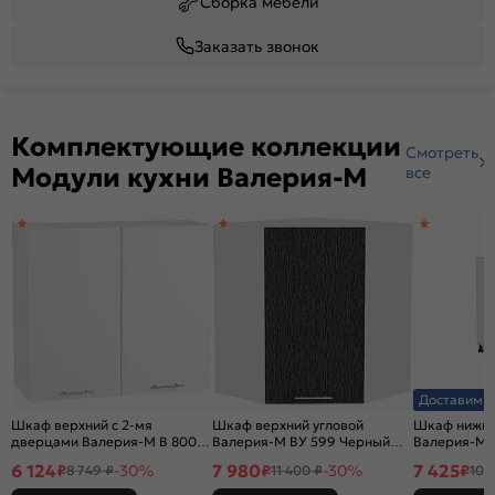
Сборка мебели
Заказать звонок
Комплектующие коллекции
Смотреть
Модули кухни Валерия-М
все
Доставим з
Шкаф верхний с 2-мя
Шкаф верхний угловой
Шкаф нижни
дверцами Валерия-М В 800
Валерия-М ВУ 599 Черный
Валерия-М 
Белый глянец-Белый
металлик дождь-Белый
металлик д
6 124
7 980
7 425
₽
-30%
₽
-30%
₽
8 749 ₽
11 400 ₽
10 
Белый