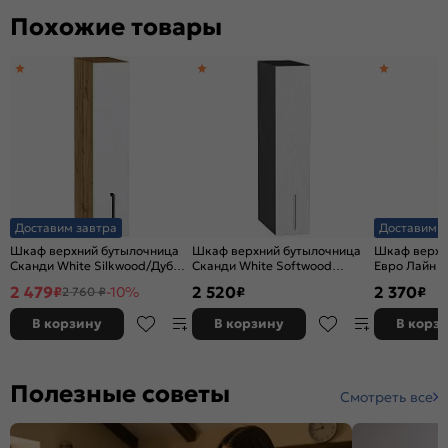
Похожие товары
Доставим завтра
Доставим з
Шкаф верхний бутылочница
Шкаф верхний бутылочница
Шкаф верхн
Сканди White Silkwood/Дуб
Сканди White Softwood
Евро Лайн Б
Вотан 716*150*320
Graphite
716*150*318
2 479
2 520
2 370
₽
-10%
₽
₽
2 760 ₽
В корзину
В корзину
В корз
Полезные советы
Смотреть все