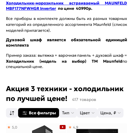
Холодильник-морозильник встраиваемый MAUNFELD
MBF177NFWHGR Inverter
по цене 40990р.
Все приборы в комплекте должны быть из разных товарных
категорий из определенного ассортимента Maunfeld (список
моделей прилагается).
Духовой шкаф является обязательной единицей
комплекта
Пример заказа: вытяжка + варочная панель + духовой шкаф =
Холодильник (модель на выбор)
ТМ
Maunfeld
по
специальной цене.
Акция 3 техники - холодильник
по лучшей цене!
417 товаров
Все фильтры
Тип
Цвет
Цена, ₽
5,0
4,9