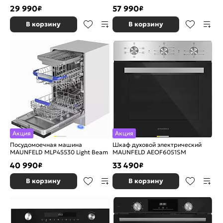
Beam
29 990
57 990
₽
₽
В корзину
В корзину
Акция
Акция
Посудомоечная машина
Шкаф духовой электрический
MAUNFELD MLP45530 Light Beam
MAUNFELD AEOF6051SM
40 990
33 490
₽
₽
В корзину
В корзину