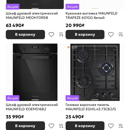
Акция
Акция
Шкаф духовой электрический
Кухонная вытяжка MAUNFELD
MAUNFELD MEOH709DB
TRAPEZE 601GG белый
63 490
20 990
₽
₽
В корзину
В корзину
5,0
Акция
Акция
Шкаф духовой электрический
Газовая варочная панель
MAUNFELD EOEM516B2
MAUNFELD EGHG.43.73CB2/G
35 990
25 490
₽
₽
В корзину
В корзину