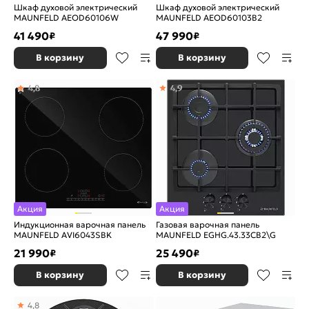
Шкаф духовой электрический
Шкаф духовой электрический
MAUNFELD AEOD60106W
MAUNFELD AEOD60103B2
41 490
47 990
₽
₽
В корзину
В корзину
4,8
4,9
Акция
Акция
Индукционная варочная панель
Газовая варочная панель
MAUNFELD AVI6043SBK
MAUNFELD EGHG.43.33CB2\G
21 990
25 490
₽
₽
В корзину
В корзину
4,8