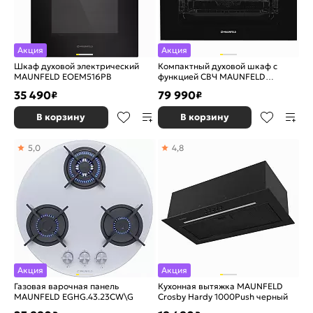
Акция
Акция
Шкаф духовой электрический
Компактный духовой шкаф с
MAUNFELD EOEM516PB
функцией СВЧ MAUNFELD
MCMO5015MFS
35 490
79 990
₽
₽
В корзину
В корзину
5,0
4,8
Акция
Акция
Газовая варочная панель
Кухонная вытяжка MAUNFELD
MAUNFELD EGHG.43.23CW\G
Crosby Hardy 1000Push черный