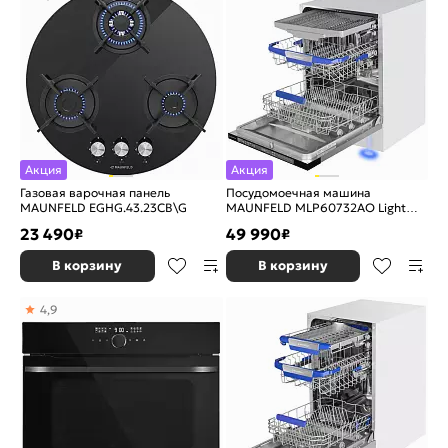
Акция
Акция
Газовая варочная панель
Посудомоечная машина
MAUNFELD EGHG.43.23CB\G
MAUNFELD MLP60732AO Light
Beam
23 490
49 990
₽
₽
В корзину
В корзину
4,9