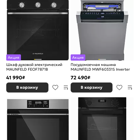
Акция
Акция
Шкаф духовой электрический
Посудомоечная машина
MAUNFELD FEOF7871B
MAUNFELD MWF60331S Inverter
41 990
72 490
₽
₽
В корзину
В корзину