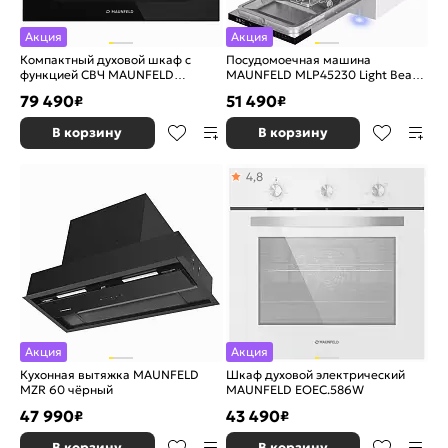
Акция
Акция
Компактный духовой шкаф с
Посудомоечная машина
функцией СВЧ MAUNFELD
MAUNFELD MLP45230 Light Beam
XCMO4418GB Glossy
Wi-Fi
79 490
51 490
₽
₽
В корзину
В корзину
4,8
Акция
Акция
Кухонная вытяжка MAUNFELD
Шкаф духовой электрический
MZR 60 чёрный
MAUNFELD EOEС.586W
47 990
43 490
₽
₽
В корзину
В корзину