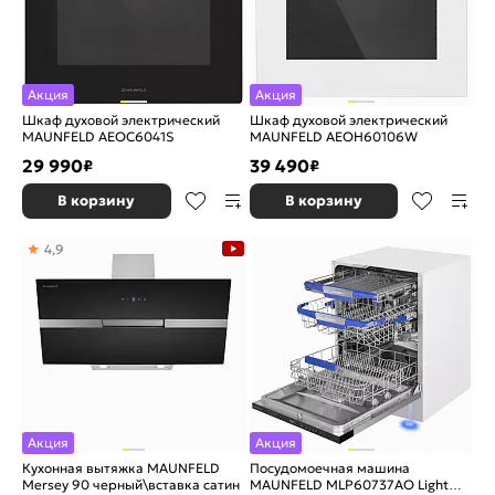
Акция
Акция
Шкаф духовой электрический
Шкаф духовой электрический
MAUNFELD AEOC6041S
MAUNFELD AEOH60106W
29 990
39 490
₽
₽
В корзину
В корзину
4,9
Акция
Акция
Кухонная вытяжка MAUNFELD
Посудомоечная машина
Mersey 90 черный\вставка сатин
MAUNFELD MLP60737AO Light