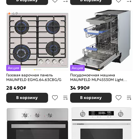
4,9
Акция
Акция
Газовая варочная панель
Посудомоечная машина
MAUNFELD EGHG.64.63CBG/G
MAUNFELD MLP45530M Light
Beam
28 490
34 990
₽
₽
В корзину
В корзину