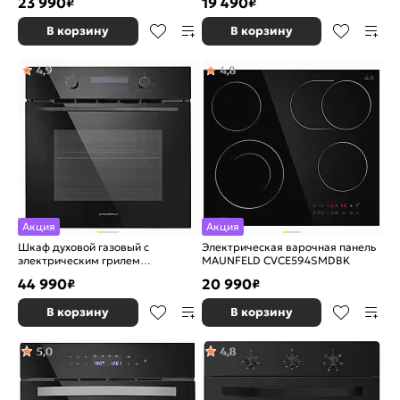
23 990
19 490
₽
₽
В корзину
В корзину
4,9
4,8
Акция
Акция
Шкаф духовой газовый с
Электрическая варочная панель
электрическим грилем
MAUNFELD CVCE594SMDBK
MAUNFELD MOGM703B2
44 990
20 990
₽
₽
В корзину
В корзину
5,0
4,8