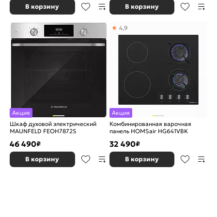
В корзину
В корзину
4,9
Акция
Акция
Шкаф духовой электрический
Комбинированная варочная
MAUNFELD FEOH7872S
панель HOMSair HG641VBK
46 490
32 490
₽
₽
В корзину
В корзину