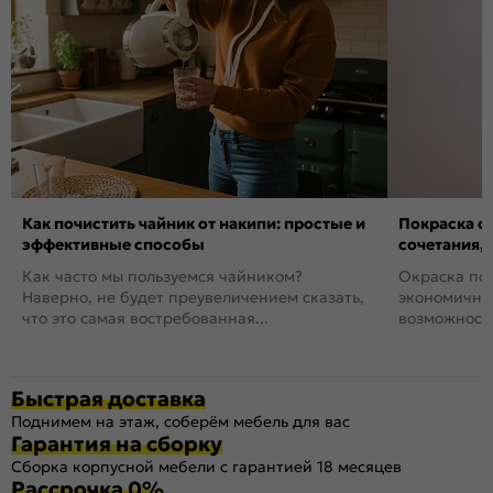
Как почистить чайник от накипи: простые и
Покраска ст
эффективные способы
сочетания,
Как часто мы пользуемся чайником?
Окраска пов
Наверно, не будет преувеличением сказать,
экономичный
что это самая востребованная...
возможность
Быстрая доставка
Поднимем на этаж, соберём мебель для вас
Гарантия на сборку
Сборка корпусной мебели с гарантией 18 месяцев
Рассрочка 0%