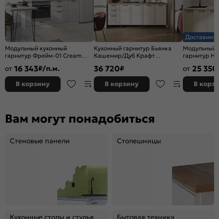
Доставим з
Модульный кухонный
Кухонный гарнитур Бьянка
Модульный 
гарнитур Фрейм-01 Cream
Кашемир/Дуб Крафт
гарнитур Не
Silk/Белый 1782x2300x600
2344x2000x600 (Дуб вотан)
Silk/Graphi
16 343
36 720
25 350
от
₽/п.м.
₽
от
В корзину
В корзину
В корз
Вам могут понадобиться
Стеновые панели
Столешницы
Кухонные столы и стулья
Бытовая техника