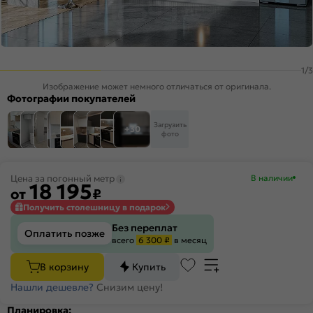
1
/
3
Изображение может немного отличаться от оригинала.
Фотографии покупателей
Загрузить
+30
фото
Цена за погонный метр
В наличии
18 195
от
₽
Получить столешницу в подарок
Без переплат
Оплатить позже
всего
6 300 ₽
в месяц
В корзину
Купить
Нашли дешевле?
Снизим цену!
Планировка: