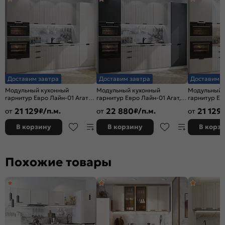
Доставим завтра
Доставим завтра
Доставим з
Модульный кухонный
Модульный кухонный
Модульный 
гарнитур Евро Лайн-01 Агат/
гарнитур Евро Лайн-01 Агат,
гарнитур Ев
Белый 2140x2800x600
Антрацит/Белый
Белый/Белы
21 129
22 880
21 129
от
₽/п.м.
от
₽/п.м.
от
2140x2800x600
В корзину
В корзину
В корз
Похожие товары