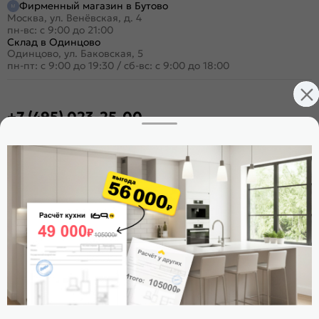
Фирменный магазин в Бутово
Москва, ул. Венёвская, д. 4
пн-вс: с 9:00 до 21:00
Склад в Одинцово
Одинцово, ул. Баковская, 5
пн-пт: с 9:00 до 19:30
/
сб-вс: с 9:00 до 18:00
+7 (495) 023-25-00
Заказать звонок
Стать дилером
Расскажите о нас
Поделиться
Оцените магазин
ИКС 1180
© 2015—2026 Интернет-магазин мебели Mebel169.ru