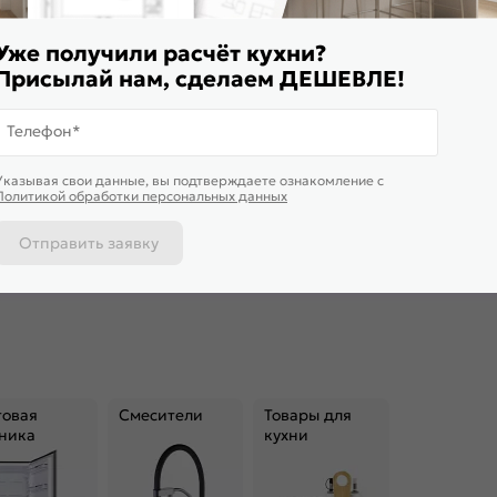
Уже получили расчёт кухни?
Присылай нам, сделаем ДЕШЕВЛЕ!
Телефон*
Доставим завтра
Доставим 
Указывая свои данные, вы подтверждаете ознакомление c
онный гарнитур Карина
Модульный кухонный гарнитур
Модульный
Политикой обработки персональных данных
стер Бьянко/Сонома
Фрейм-01 White Silk/Graphite
Глетчер-02
8x2200x600 (Сонома)
1782x2300x600
2140x2400
 304
₽
от
19 676
₽/п.м.
от
21 5
Отправить заявку
 корзину
В корзину
В корз
товая
Смесители
Товары для
ника
кухни