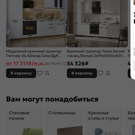
Модульный кухонный гарнитур
Кухонный гарнитур Техно Белый
Кух
Глетчер-04 Айленд Силк/Дуб
глянец/Белый 2499x3000x600
Пла
Вотан 2140x2700x600
(Антарес)
226
от
17 311
₽/п.м.
54 326
₽
49
-30%
24 730 ₽
В корзину
В корзину
В
Вам могут понадобиться
Стеновые
Столешницы
Кухонные
Бы
панели
столы и стулья
тех