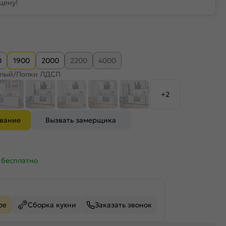
цену!
0
1900
2000
2200
4000
елый/Полки ЛДСП
+2
ование
Вызвать замерщика
—
бесплатно
ре
Сборка кухни
Заказать звонок