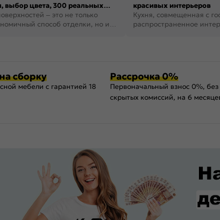
, выбор цвета, 300 реальных
красивых интерьеров
оверхностей – это не только
Кухня, совмещенная с го
номичный способ отделки, но и
распространенное инте
ть создать кре...
наши дни. В нем от...
на сборку
Рассрочка 0%
сной мебели с гарантией 18
Первоначальный взнос 0%, без
скрытых комиссий, на 6 месяце