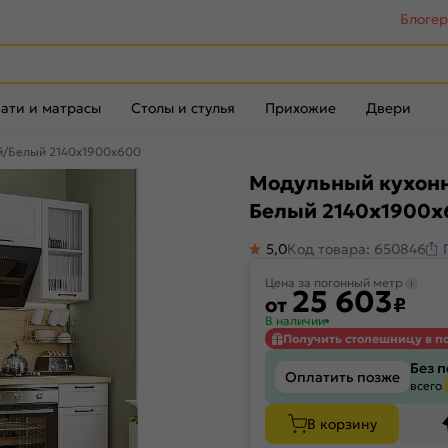
Блоге
ати и матрасы
Столы и стулья
Прихожие
Двери
й/Белый 2140x1900x600
Модульный кухонн
Белый 2140x1900x
5,0
Код товара: 650846
Цена за погонный метр
25 603
от
₽
В наличии
Получить столешницу в п
Без 
Оплатить позже
всего
В корзину