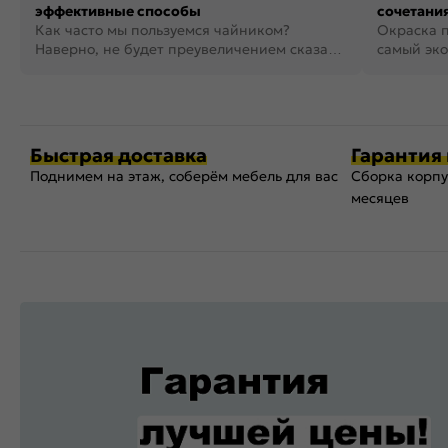
эффективные способы
сочетания
Как часто мы пользуемся чайником?
фото
Окраска п
Наверно, не будет преувеличением сказать,
самый эко
что это самая востребованная...
возможнос
Быстрая доставка
Гарантия 
Поднимем на этаж, соберём мебель для вас
Сборка корпу
месяцев