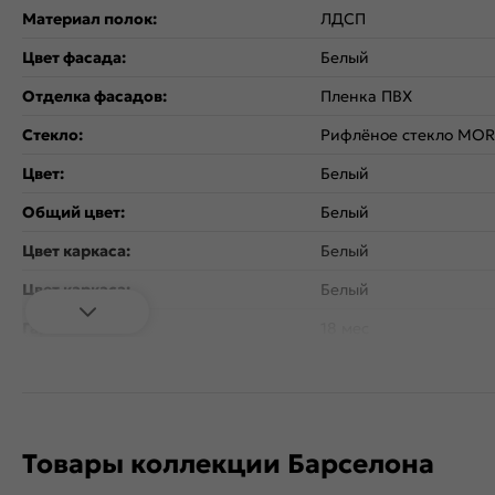
Материал полок:
ЛДСП
Цвет фасада:
Белый
Отделка фасадов:
Пленка ПВХ
Стекло:
Рифлёное стекло MO
Цвет:
Белый
Общий цвет:
Белый
Цвет каркаса:
Белый
Цвет каркаса:
Белый
Гарантия:
18 мес
Тип поверхности:
Матовая
Вес:
146.09
Объем:
0.32
Товары коллекции Барселона
Стиль:
Неоклассика