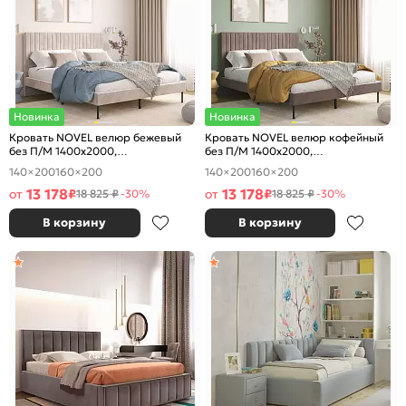
Новинка
Новинка
Кровать NOVEL велюр бежевый
Кровать NOVEL велюр кофейный
без П/М 1400x2000,
без П/М 1400x2000,
ортопедическое основание,
ортопедическое основание,
140×200
160×200
140×200
160×200
изголовье мягкое
изголовье мягкое
13 178
13 178
от
₽
от
₽
18 825 ₽
-30%
18 825 ₽
-30%
В корзину
В корзину