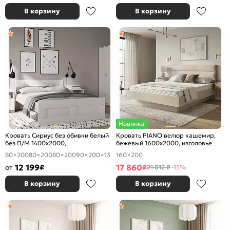
В корзину
В корзину
Новинка
Кровать Сириус без обивки белый
Кровать PIANO велюр кашемир,
без П/М 1400x2000,
бежевый 1600x2000, изголовье
ортопедическое основание,
мягкое
80×200
80×200
80×200
90×200
+13
160×200
изголовье жесткое
12 199
17 860
от
₽
₽
21 012 ₽
-15%
В корзину
В корзину