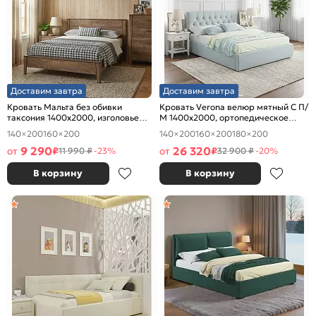
Доставим завтра
Доставим завтра
Кровать Мальта без обивки
Кровать Verona велюр мятный С П/
таксония 1400x2000, изголовье
М 1400x2000, ортопедическое
жесткое
основание, изголовье мягкое
140×200
160×200
140×200
160×200
180×200
9 290
26 320
от
₽
от
₽
11 990 ₽
-23%
32 900 ₽
-20%
В корзину
В корзину