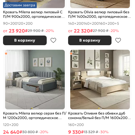
Доставим завтра
Кровать Milena велюр лиловый С
Кровать Olivia велюр лиловый без
П/М 900x2000, ортопедическое
П/М 1400x2000, ортопедическое
основание, изголовье мягкое
основание, изголовье мягкое
90×200
120×200
140×200
140×200
160×200
+5
23 920
22 320
от
₽
от
₽
29 900 ₽
-20%
27 900 ₽
-20%
В корзину
В корзину
Кровать Milena велюр серая без П/
Кровать Оливия без обивки дуб
М 1200x2000, ортопедическое
сонома/белый без П/М 1600x2000,
основание, изголовье мягкое
изголовье жесткое
120×200
160×200
24 640
9 330
₽
₽
30 800 ₽
-20%
13 329 ₽
-30%