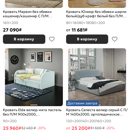
Кровать Марвэл без обивки
Кровать Юниор без обивки шарли
кашемир/кашемир С П/М
белый/дуб крафт белый без П/М
1600x2000, ортопедическое
800x1600, изголовье жесткое
160×200
80×160
80×180
80×200
основание, изголовье жесткое
27 090
11 681
₽
от
₽
В корзину
В корзину
Доставим завтра
Кровать Elda велюр мята пастель
Кровать Селеста велюр серый С П/
без П/М 900x2000,
М 1400x2000, ортопедическое
ортопедическое основание,
основание, изголовье мягкое
90×200
120×200
140×200
160×200
изголовье мягкое
25 960
25 200
₽
от
₽
32 450 ₽
-20%
31 500 ₽
-20%