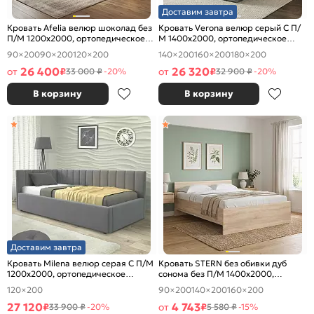
Доставим завтра
Кровать Afelia велюр шоколад без
Кровать Verona велюр серый С П/
П/М 1200x2000, ортопедическое
М 1400x2000, ортопедическое
основание, изголовье мягкое
основание, изголовье мягкое
90×200
90×200
120×200
140×200
160×200
180×200
26 400
26 320
от
₽
от
₽
33 000 ₽
-20%
32 900 ₽
-20%
В корзину
В корзину
Доставим завтра
Кровать Milena велюр серая С П/М
Кровать STERN без обивки дуб
1200x2000, ортопедическое
сонома без П/М 1400x2000,
основание, изголовье мягкое
изголовье жесткое
120×200
90×200
140×200
160×200
27 120
4 743
₽
от
₽
33 900 ₽
-20%
5 580 ₽
-15%