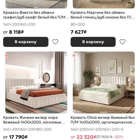
Кровать Фиеста без обивки
Кровать Мартина без обивки
графит/дуб крафт белый без П/М
белый глянец/дуб сонома без П/М
1400x2000, изголовье жесткое
800x2000, изголовье жесткое
140×200
160×200
80×200
8 118
7 627
от
₽
₽
В корзину
В корзину
Кровать Женева велюр мора
Кровать Olivia велюр бежевый без
бежевый 1400x2000, изголовье
П/М 1400x2000, ортопедическое
мягкое
основание, изголовье мягкое
140×200
160×200
180×200
140×200
140×200
160×200
+5
17 790
22 320
от
₽
от
₽
27 900 ₽
-20%