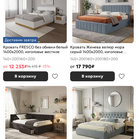
Доставим завтра
Кровать FRESCO без обивки белый
Кровать Женева велюр мора
1400x2000, изголовье жесткое
серый 1400x2000, изголовье
мягкое
140×200
160×200
140×200
160×200
180×200
12 253
17 790
от
₽
от
₽
14 415 ₽
-15%
В корзину
В корзину