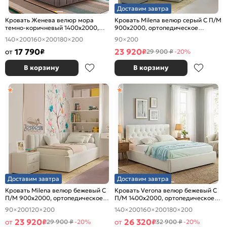
Доставим завтра
Кровать Женева велюр мора
Кровать Milena велюр серый С П/М
темно-коричневый 1400x2000,
900x2000, ортопедическое
изголовье мягкое
основание, изголовье мягкое
140×200
160×200
180×200
90×200
17 790
23 920
от
₽
₽
29 900 ₽
-20%
В корзину
В корзину
Доставим завтра
Доставим завтра
Кровать Milena велюр бежевый С
Кровать Verona велюр бежевый С
П/М 900x2000, ортопедическое
П/М 1400x2000, ортопедическое
основание, изголовье мягкое
основание, изголовье мягкое
90×200
120×200
140×200
160×200
180×200
23 920
26 320
от
₽
от
₽
29 900 ₽
-20%
32 900 ₽
-20%