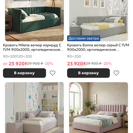
Доставим завтра
Кровать Milena велюр изумруд С
Кровать Bonna велюр серый С П/М
П/М 900x2000, ортопедическое
900x2000, ортопедическое
основание, изголовье мягкое
основание, изголовье мягкое
90×200
120×200
90×200
23 920
23 920
от
₽
₽
29 900 ₽
-20%
29 900 ₽
-20%
В корзину
В корзину