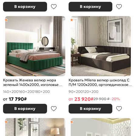
В корзину
В корзину
Кровать Женева велюр мора
Кровать Milena велюр шоколад С
зеленый 1400x2000, изголовье
П/М 1200x2000, ортопедическое
мягкое
основание, изголовье мягкое
140×200
160×200
180×200
90×200
120×200
17 790
23 920
от
₽
от
₽
29 900 ₽
-20%
В корзину
В корзину