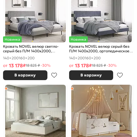
Новинка
Новинка
Кровать NOVEL велюр светло-
Кровать NOVEL велюр серый без
серый без П/М 1400x2000,
П/М 1400x2000, ортопедическое
ортопедическое основание,
основание, изголовье мягкое
140×200
160×200
140×200
160×200
изголовье мягкое
13 178
13 178
от
₽
от
₽
18 825 ₽
-30%
18 825 ₽
-30%
В корзину
В корзину