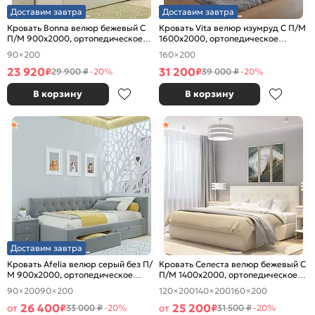
Доставим завтра
Доставим завтра
Кровать Bonna велюр бежевый С
Кровать Vita велюр изумруд С П/М
П/М 900x2000, ортопедическое
1600x2000, ортопедическое
основание, изголовье мягкое
основание, изголовье мягкое
90×200
160×200
23 920
31 200
₽
₽
29 900 ₽
-20%
39 000 ₽
-20%
В корзину
В корзину
Доставим завтра
Кровать Afelia велюр серый без П/
Кровать Селеста велюр бежевый С
М 900x2000, ортопедическое
П/М 1400x2000, ортопедическое
основание, изголовье мягкое
основание, изголовье мягкое
90×200
90×200
120×200
140×200
160×200
26 400
25 200
от
₽
от
₽
33 000 ₽
-20%
31 500 ₽
-20%