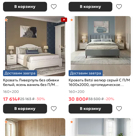
В корзину
В корзину
Доставим завтра
Доставим завтра
Кровать Ливерпуль без обивки
Кровать Betsi велюр серый С П/М
белый, ясень ваниль без П/М
1600x2000, ортопедическое
1600x2000, изголовье жесткое
основание, изголовье мягкое
160×200
160×200
17 614
30 800
₽
₽
25 163 ₽
-30%
38 500 ₽
-20%
В корзину
В корзину