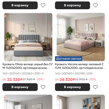
В корзину
В корзину
Доставим завтра
Кровать Olivia велюр серый без П/
Кровать Verona велюр лиловый С
М 1400x2000, ортопедическое
П/М 1400x2000, ортопедическое
основание, изголовье мягкое
основание, изголовье мягкое
140×200
140×200
160×200
+5
140×200
160×200
180×200
22 320
26 320
от
₽
от
₽
27 900 ₽
-20%
32 900 ₽
-20%
В корзину
В корзину