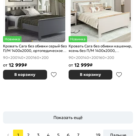
Новинка
Новинка
Кровать Сага без обивки серый без
Кровать Сага без обивки кашемир,
П/М 1400x2000, ортопедическое
ясень без П/М 1400x2000,
основание, изголовье жесткое
ортопедическое основание,
90×200
140×200
160×200
90×200
140×200
160×200
изголовье жесткое
12 999
12 999
от
₽
от
₽
В корзину
В корзину
Показать ещё
1
2
3
4
5
6
7
...
19
Дальше