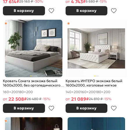
17 614
4 743
₽
от
₽
25 163 ₽
-30%
5 580 ₽
-15%
В корзину
В корзину
Кровать Соната экокожа белый
Кровать ИНТЕРО экокожа белый
1600x2000, без ортопедического
1600x2000, изголовье мягкое
основания, изголовье мягкое
160×200
180×200
140×200
160×200
180×200
22 508
21 089
от
₽
от
₽
26 480 ₽
-15%
24 810 ₽
-15%
В корзину
В корзину