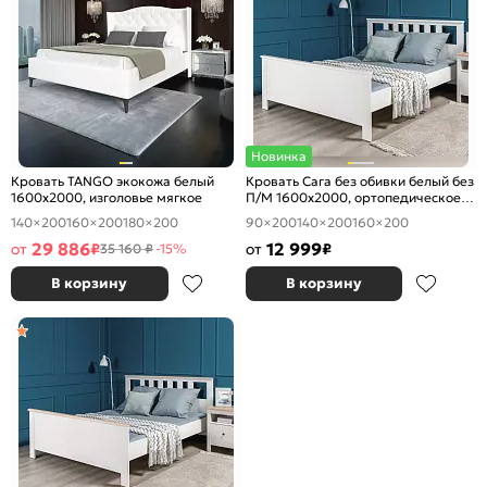
Новинка
Кровать TANGO экокожа белый
Кровать Сага без обивки белый без
1600x2000, изголовье мягкое
П/М 1600x2000, ортопедическое
основание, изголовье жесткое
140×200
160×200
180×200
90×200
140×200
160×200
29 886
12 999
от
₽
от
₽
35 160 ₽
-15%
В корзину
В корзину