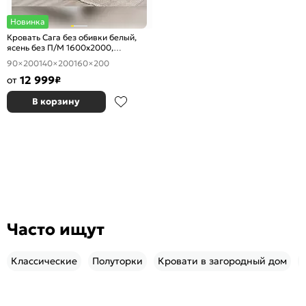
Новинка
Кровать Сага без обивки белый,
ясень без П/М 1600x2000,
ортопедическое основание,
90×200
140×200
160×200
изголовье жесткое
12 999
от
₽
В корзину
Часто ищут
Классические
Полуторки
Кровати в загородный дом