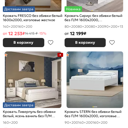
Доставим завтра
Новинка
Кровать FRESCO без обивки белый
Кровать Сириус без обивки белый
1600x2000, изголовье жесткое
без П/М 1600x2000,
ортопедическое основание,
140×200
160×200
80×200
80×200
80×200
90×200
+13
изголовье жесткое
12 253
12 199
от
₽
от
₽
14 415 ₽
-15%
В корзину
В корзину
Доставим завтра
Кровать Ливерпуль без обивки
Кровать STERN без обивки белый
белый, ясень ваниль без П/М
без П/М 1600x2000, изголовье
1600x2000, изголовье жесткое
жесткое
160×200
90×200
140×200
160×200