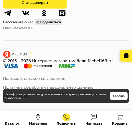
Стать дилером
Расскажите о нас
Поделиться
Оцените магазин
ИКС 1180
© 2015—2026 Интернет-магазин мебели Mebel169.ru
Пользовательское соглашение
Политика обработки персональных данных
На информационном ресурсе
применяются
куки
и рекомендательные
Карта сайта
Хорошо
технологии
Каталог
Магазины
Позвонить
Написать
Корзина