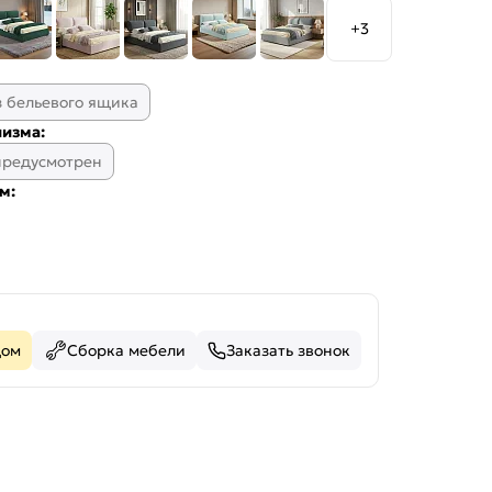
+3
з бельевого ящика
изма:
предусмотрен
м:
дом
Сборка мебели
Заказать звонок