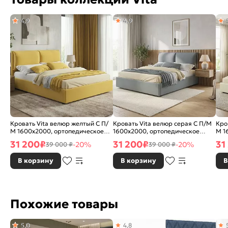
4,9
4,9
Кровать Vita велюр желтый С П/
Кровать Vita велюр серая С П/М
Кро
М 1600x2000, ортопедическое
1600x2000, ортопедическое
М 1
основание, изголовье мягкое
основание, изголовье мягкое
осн
31 200
₽
31 200
₽
31
-20%
-20%
39 000 ₽
39 000 ₽
В корзину
В корзину
В
Похожие товары
5,0
4,8