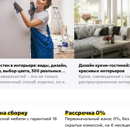
стен в интерьере: виды, дизайн,
Дизайн кухни-гостиной:
, выбор цвета, 300 реальных
красивых интерьеров
оверхностей – это не только
Кухня, совмещенная с го
номичный способ отделки, но и
распространенное инте
ть создать кре...
наши дни. В нем от...
на сборку
Рассрочка 0%
сной мебели с гарантией 18
Первоначальный взнос 0%, без
скрытых комиссий, на 6 месяце