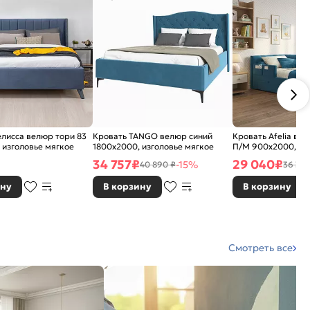
лисса велюр тори 83
Кровать TANGO велюр синий
Кровать Afelia ве
 изголовье мягкое
1800x2000, изголовье мягкое
П/М 900x2000, ор
основание, изголо
34 757
₽
29 040
₽
-15%
40 890 ₽
36 300
ину
В корзину
В корзину
Смотреть все