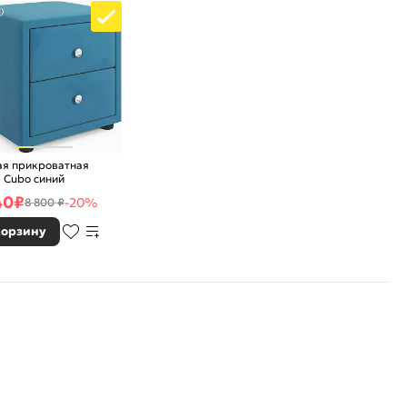
9
ая прикроватная
 Cubo синий
40
₽
-20%
8 800 ₽
корзину