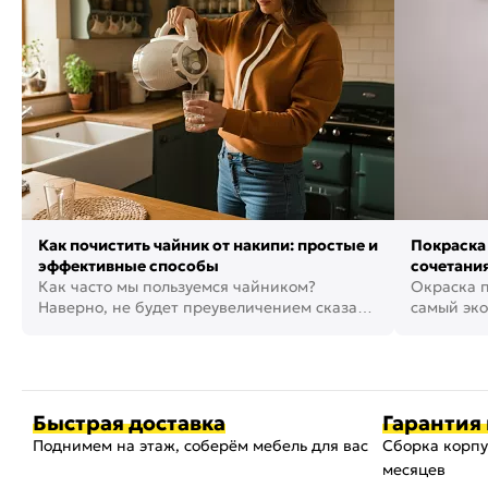
Как почистить чайник от накипи: простые и
Покраска 
эффективные способы
сочетания
Как часто мы пользуемся чайником?
фото
Окраска п
Наверно, не будет преувеличением сказать,
самый эко
что это самая востребованная...
возможнос
Быстрая доставка
Гарантия 
Поднимем на этаж, соберём мебель для вас
Сборка корпу
месяцев