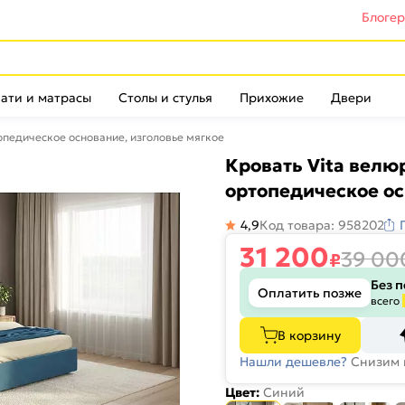
Блоге
ати и матрасы
Столы и стулья
Прихожие
Двери
опедическое основание, изголовье мягкое
Кровать Vita велю
ортопедическое ос
4,9
Код товара: 958202
31 200
39 00
₽
Без 
Оплатить позже
всего
В корзину
Нашли дешевле?
Снизим 
Цвет:
Синий