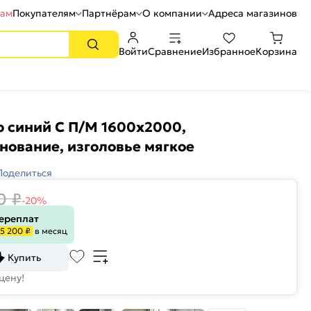
рам
Покупателям
Партнёрам
О компании
Адреса магазинов
Войти
Сравнение
Избранное
Корзина
р синий С П/М 1600x2000,
нование, изголовье мягкое
Поделиться
0
₽
-20%
переплат
5 200 ₽
в месяц
Купить
цену!