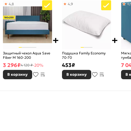
4,8
4,9
4,
Защитный чехол Aqua Save
Подушка Family Economy
Мягк
Fiber M 160-200
70-70
тумба
3 296
₽
453
₽
7 0
-20%
4 120 ₽
В корзину
В корзину
В 