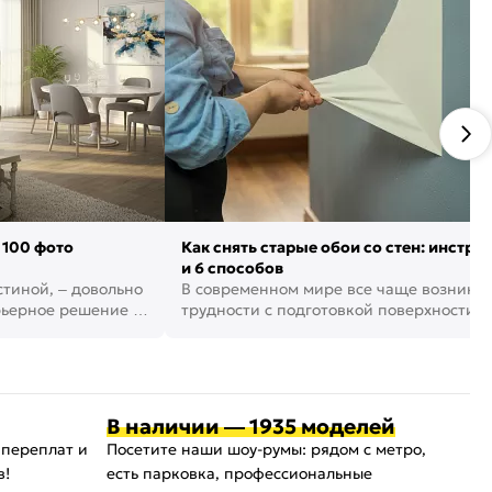
 100 фото
Как снять старые обои со стен: инстру
и 6 способов
стиной, – довольно
В современном мире все чаще возника
рьерное решение в
трудности с подготовкой поверхности д
поклейки обоев. И многие за...
В наличии — 1935 моделей
 переплат и
Посетите наши шоу-румы: рядом с метро,
в!
есть парковка, профессиональные