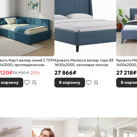
вать Kapri велюр синий С П/М
Кровать Мелисса велюр тори 83
Кровать Ме
0x2000, ортопедическое
1600x2000, изголовье мягкое
1400x2000,
ование, изголовье мягкое
 120
₽
27 866
₽
27 218
₽
-20%
38 900 ₽
 корзину
В корзину
В корз