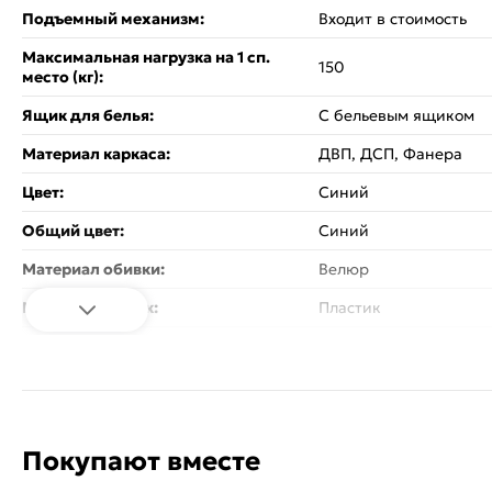
Подъемный механизм:
Входит в стоимость
Максимальная нагрузка на 1 сп.
150
место (кг):
Ящик для белья:
С бельевым ящиком
Материал каркаса:
ДВП, ДСП, Фанера
Цвет:
Синий
Общий цвет:
Синий
Материал обивки:
Велюр
Материал ножек:
Пластик
Вес:
76.45
Стиль:
Модерн
Изголовье - кровати:
Мягкое
Покупают вместе
Спинка кровати:
Без спинки