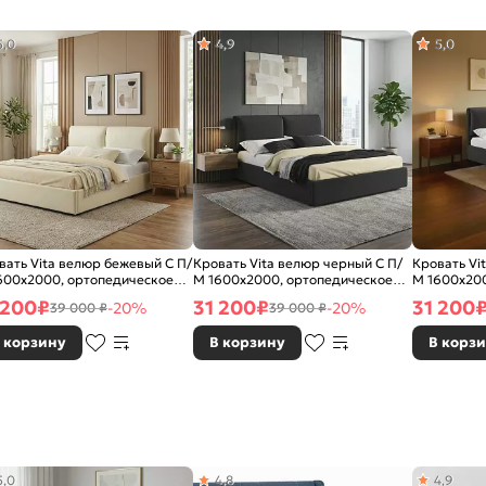
5,0
4,9
5,0
вать Vita велюр бежевый С П/
Кровать Vita велюр черный С П/
Кровать Vi
600x2000, ортопедическое
М 1600x2000, ортопедическое
М 1600x20
ование, изголовье мягкое
основание, изголовье мягкое
основание,
 200
₽
31 200
₽
31 200
-20%
-20%
39 000 ₽
39 000 ₽
 корзину
В корзину
В корз
5,0
4,8
4,9