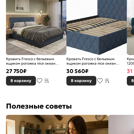
Кровать Fresco с бельевым
Кровать Fresco с бельевым
Кро
ящиком рогожка nice океан
ящиком рогожка nice океан
120
1400x2000, изголовье мягкое
1600x2000, изголовье мягкое
осн
27 750
₽
30 560
₽
31
В корзину
В корзину
В
Полезные советы