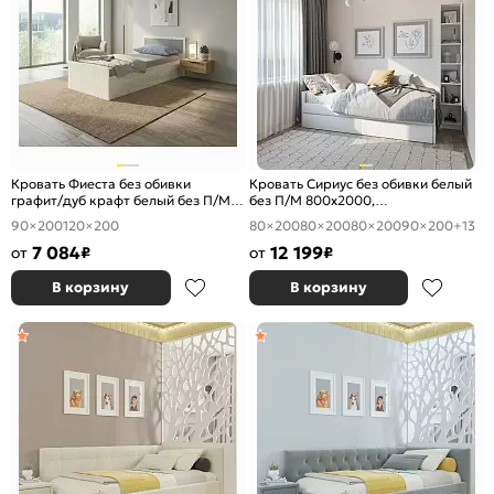
Кровать Фиеста без обивки
Кровать Сириус без обивки белый
графит/дуб крафт белый без П/М
без П/М 800x2000,
900x2000, изголовье жесткое
ортопедическое основание,
90×200
120×200
80×200
80×200
80×200
90×200
+13
изголовье жесткое
7 084
12 199
от
₽
от
₽
В корзину
В корзину