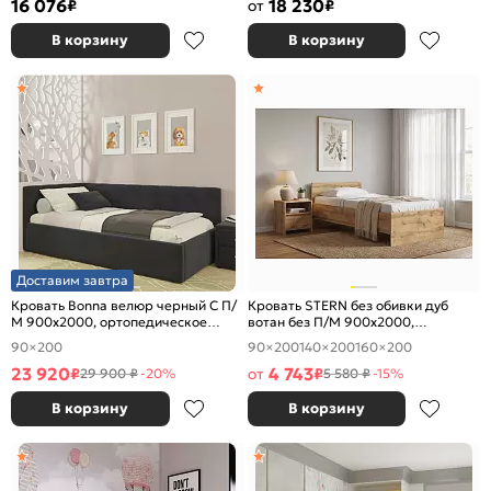
16 076
18 230
₽
от
₽
В корзину
В корзину
Доставим завтра
Кровать Bonna велюр черный С П/
Кровать STERN без обивки дуб
М 900x2000, ортопедическое
вотан без П/М 900x2000,
основание, изголовье мягкое
изголовье жесткое
90×200
90×200
140×200
160×200
23 920
4 743
₽
от
₽
29 900 ₽
-20%
5 580 ₽
-15%
В корзину
В корзину