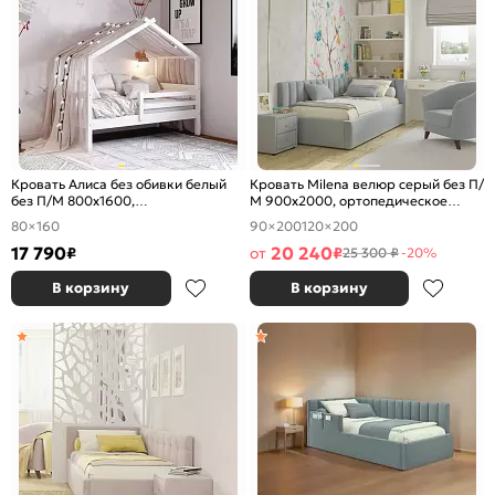
Кровать Алиса без обивки белый
Кровать Milena велюр серый без П/
без П/М 800x1600,
М 900x2000, ортопедическое
ортопедическое основание,
основание, изголовье мягкое
80×160
90×200
120×200
изголовье жесткое
17 790
20 240
₽
от
₽
25 300 ₽
-20%
В корзину
В корзину