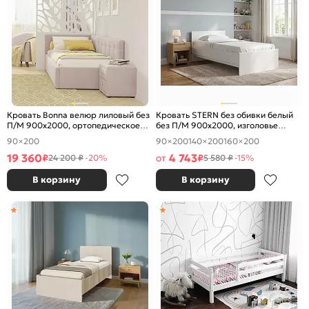
Кровать Bonna велюр лиловый без
Кровать STERN без обивки белый
П/М 900x2000, ортопедическое
без П/М 900x2000, изголовье
основание, изголовье мягкое
жесткое
90×200
90×200
140×200
160×200
19 360
4 743
₽
от
₽
24 200 ₽
-20%
5 580 ₽
-15%
В корзину
В корзину