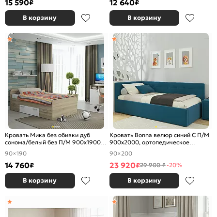
15 590
12 640
₽
₽
В корзину
В корзину
Кровать Мика без обивки дуб
Кровать Bonna велюр синий С П/М
сонома/белый без П/М 900x1900,
900x2000, ортопедическое
изголовье жесткое
основание, изголовье мягкое
90×190
90×200
14 760
23 920
₽
₽
29 900 ₽
-20%
В корзину
В корзину