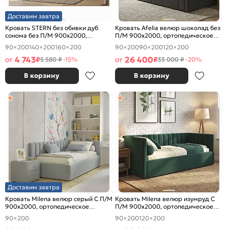
Доставим завтра
Кровать STERN без обивки дуб
Кровать Afelia велюр шоколад без
сонома без П/М 900x2000,
П/М 900x2000, ортопедическое
изголовье жесткое
основание, изголовье мягкое
90×200
140×200
160×200
90×200
90×200
120×200
4 743
26 400
от
₽
от
₽
5 580 ₽
-15%
33 000 ₽
-20%
В корзину
В корзину
Доставим завтра
Кровать Milena велюр серый С П/М
Кровать Milena велюр изумруд С
900x2000, ортопедическое
П/М 900x2000, ортопедическое
основание, изголовье мягкое
основание, изголовье мягкое
90×200
90×200
120×200