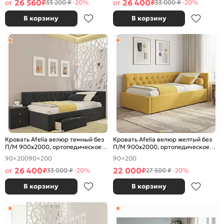
26 560
26 400
от
₽
от
₽
33 200 ₽
-20%
33 000 ₽
-20%
В корзину
В корзину
Кровать Afelia велюр темный без
Кровать Afelia велюр желтый без
П/М 900x2000, ортопедическое
П/М 900x2000, ортопедическое
основание, изголовье мягкое
основание, изголовье мягкое
90×200
90×200
90×200
26 400
22 000
от
₽
₽
33 000 ₽
-20%
27 500 ₽
-20%
В корзину
В корзину