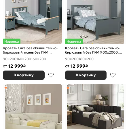
Новинка
Новинка
Кровать Сага без обивки темно-
Кровать Сага без обивки темно-
бирюзовый, ясень без П/М
бирюзовый без П/М 900x2000,
900x2000, ортопедическое
ортопедическое основание,
90×200
140×200
160×200
90×200
160×200
основание, изголовье жесткое
изголовье жесткое
12 999
12 999
от
₽
от
₽
В корзину
В корзину