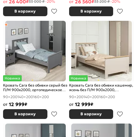
26 400
26 560
от
₽
от
₽
33 000 ₽
-20%
33 200 ₽
-20%
В корзину
В корзину
Новинка
Новинка
Кровать Сага без обивки серый без
Кровать Сага без обивки кашемир,
П/М 900x2000, ортопедическое
ясень без П/М 900x2000,
основание, изголовье жесткое
ортопедическое основание,
90×200
140×200
160×200
90×200
140×200
160×200
изголовье жесткое
12 999
12 999
от
₽
от
₽
В корзину
В корзину