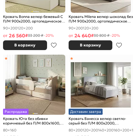
Кровать Bonna велюр бежевый С
Кровать Milena велюр шоколад без
П/М 900x2000, ортопедическое
П/М 900x2000, ортопедическое
основание, изголовье мягкое
основание, изголовье мягкое
90×200
120×200
90×200
120×200
26 560
24 640
от
₽
от
₽
33 200 ₽
-20%
30 800 ₽
-20%
В корзину
В корзину
Распродажа
Доставим завтра
Кровать Юта без обивки
Кровать Ванесса велюр светло-
коричневый без П/М 800x1600,
серый без П/М 800x2000,
изголовье жесткое
изголовье мягкое
80×160
80×200
120×200
140×200
160×200
+1