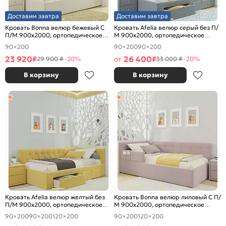
Доставим завтра
Доставим завтра
Кровать Bonna велюр бежевый С
Кровать Afelia велюр серый без П/
П/М 900x2000, ортопедическое
М 900x2000, ортопедическое
основание, изголовье мягкое
основание, изголовье мягкое
90×200
90×200
90×200
23 920
26 400
₽
от
₽
29 900 ₽
-20%
33 000 ₽
-20%
В корзину
В корзину
Кровать Afelia велюр желтый без
Кровать Bonna велюр лиловый С П/
П/М 900x2000, ортопедическое
М 900x2000, ортопедическое
основание, изголовье мягкое
основание, изголовье мягкое
90×200
90×200
120×200
90×200
120×200