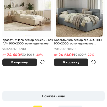
Кровать Milena велюр бежевый без
Кровать Aura велюр серый С П/М
П/М 900x2000, ортопедическое
900x2000, ортопедическое
основание, изголовье мягкое
основание, изголовье мягкое
90×200
120×200
90×200
120×200
24 640
24 640
от
₽
от
₽
30 800 ₽
-20%
30 800 ₽
-20%
В корзину
В корзину
Показать ещё