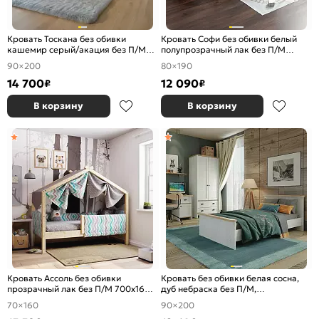
Кровать Тоскана без обивки
Кровать Софи без обивки белый
кашемир серый/акация без П/М
полупрозрачный лак без П/М
900x2000, изголовье жесткое
800x1900, ортопедическое
90×200
80×190
основание, изголовье жесткое
14 700
12 090
₽
₽
В корзину
В корзину
Кровать Ассоль без обивки
Кровать без обивки белая сосна,
прозрачный лак без П/М 700x1600,
дуб небраска без П/М,
ортопедическое основание,
ортопедическое основание
70×160
90×200
изголовье жесткое