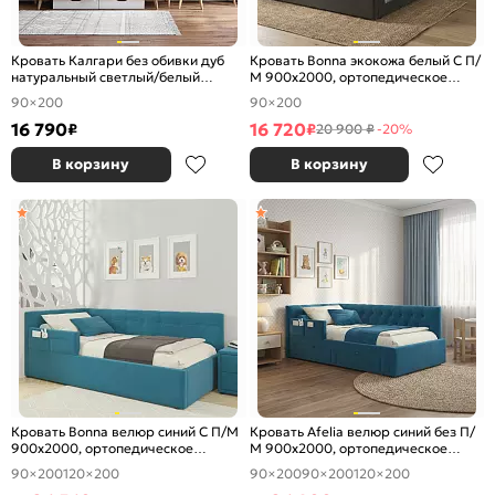
Кровать Калгари без обивки дуб
Кровать Bonna экокожа белый С П/
натуральный светлый/белый
М 900x2000, ортопедическое
матовый без П/М 900x2000,
основание, изголовье мягкое
90×200
90×200
ортопедическое основание,
изголовье жесткое
16 790
16 720
₽
₽
20 900 ₽
-20%
В корзину
В корзину
Кровать Bonna велюр синий С П/М
Кровать Afelia велюр синий без П/
900x2000, ортопедическое
М 900x2000, ортопедическое
основание, изголовье мягкое
основание, изголовье мягкое
90×200
120×200
90×200
90×200
120×200