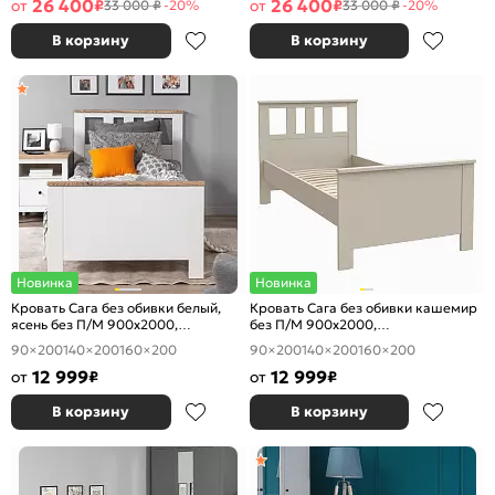
26 400
26 400
от
₽
от
₽
33 000 ₽
-20%
33 000 ₽
-20%
В корзину
В корзину
Новинка
Новинка
Кровать Сага без обивки белый,
Кровать Сага без обивки кашемир
ясень без П/М 900x2000,
без П/М 900x2000,
ортопедическое основание,
ортопедическое основание,
90×200
140×200
160×200
90×200
140×200
160×200
изголовье жесткое
изголовье жесткое
12 999
12 999
от
₽
от
₽
В корзину
В корзину